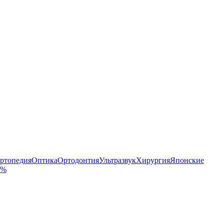
ртопедия
Оптика
Ортодонтия
Ультразвук
Хирургия
Японские
 %