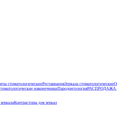
нты стоматологические
Реставрация
Зеркала стоматологические
О
томатологические наконечники
Пародонтология
РАСПРОДАЖА
зеркала
Контрасторы для зеркал