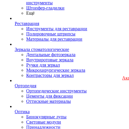
инструменты
Штопфер-гладилки
Ещё
Реставрация
Инструменты для реставрации
Полировочные штрипсы
Материалы для реставрации
Зеркала стоматологические
Дентальные фотозеркала
Внутриротовые зеркала
Ручки для зеркал
Микрохирургические зеркала
Контрасторы для зеркал
Ак
Ортопедия
Ортопедические инструменты
Цементы для фиксации
Оттискные материалы
Оптика
Бинокулярные лупы
Световые модули
Принадлежности