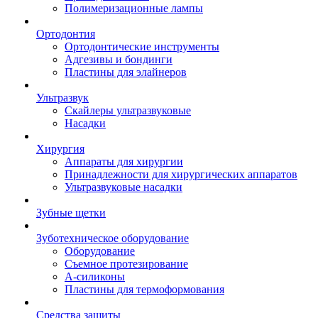
Полимеризационные лампы
Ортодонтия
Ортодонтические инструменты
Адгезивы и бондинги
Пластины для элайнеров
Ультразвук
Скайлеры ультразвуковые
Насадки
Хирургия
Аппараты для хирургии
Принадлежности для хирургических аппаратов
Ультразвуковые насадки
Зубные щетки
Зуботехническое оборудование
Оборудование
Съемное протезирование
А-силиконы
Пластины для термоформования
Средства защиты