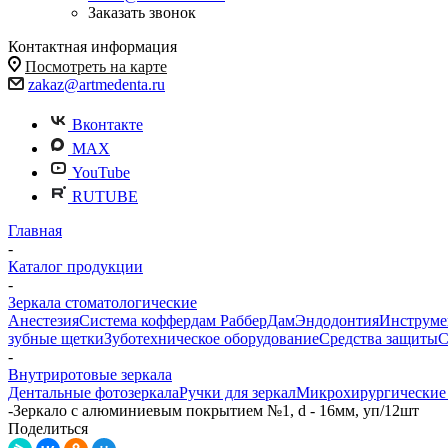
Заказать звонок
Контактная информация
Посмотреть на карте
zakaz@artmedenta.ru
Вконтакте
MAX
YouTube
RUTUBE
Главная
-
Каталог продукции
-
Зеркала стоматологические
Анестезия
Система коффердам РабберДам
Эндодонтия
Инструме
зубные щетки
Зуботехническое оборудование
Средства защиты
С
-
Внутриротовые зеркала
Дентальные фотозеркала
Ручки для зеркал
Микрохирургические 
-
Зеркало с алюминиевым покрытием №1, d - 16мм, уп/12шт
Поделиться