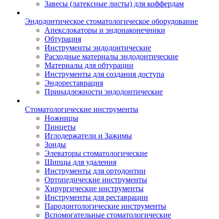
Завесы (латексные листы) для коффердам
Эндодонтическое стоматологическое оборудование
Апекслокаторы и эндонаконечники
Обтурация
Инструменты эндодонтические
Расходные материалы эндодонтические
Материалы для обтурации
Инструменты для создания доступа
Эндореставрация
Принадлежности эндодонтические
Стоматологические инструменты
Ножницы
Пинцеты
Иглодержатели и Зажимы
Зонды
Элеваторы стоматологические
Щипцы для удаления
Инструменты для ортодонтии
Ортопедические инструменты
Хирургические инструменты
Инструменты для реставрации
Пародонтологические инструменты
Вспомогательные стоматологические