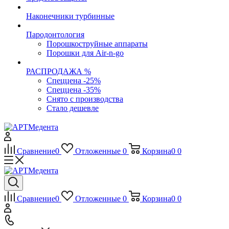
Наконечники турбинные
Пародонтология
Порошкоструйные аппараты
Порошки для Air-n-go
РАСПРОДАЖА %
Спеццена -25%
Спеццена -35%
Снято с производства
Стало дешевле
Сравнение
0
Отложенные
0
Корзина
0
0
Сравнение
0
Отложенные
0
Корзина
0
0