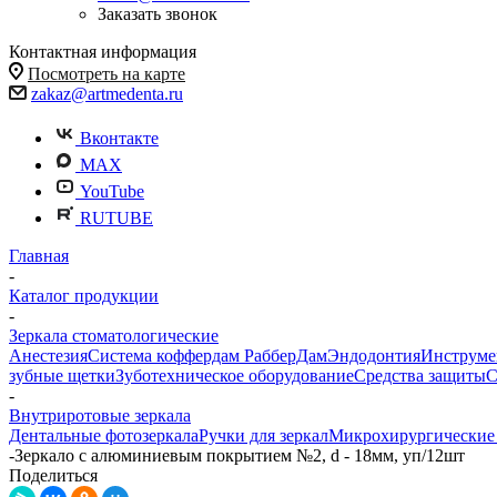
Заказать звонок
Контактная информация
Посмотреть на карте
zakaz@artmedenta.ru
Вконтакте
MAX
YouTube
RUTUBE
Главная
-
Каталог продукции
-
Зеркала стоматологические
Анестезия
Система коффердам РабберДам
Эндодонтия
Инструме
зубные щетки
Зуботехническое оборудование
Средства защиты
С
-
Внутриротовые зеркала
Дентальные фотозеркала
Ручки для зеркал
Микрохирургические 
-
Зеркало с алюминиевым покрытием №2, d - 18мм, уп/12шт
Поделиться