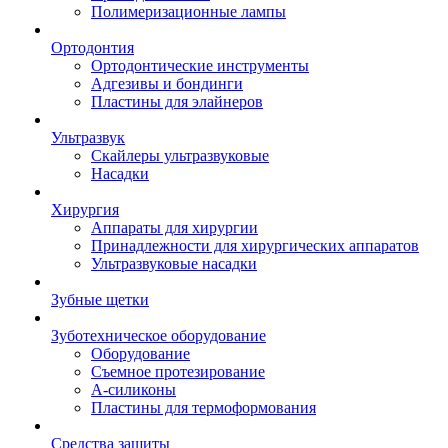
Полимеризационные лампы
Ортодонтия
Ортодонтические инструменты
Адгезивы и бондинги
Пластины для элайнеров
Ультразвук
Скайлеры ультразвуковые
Насадки
Хирургия
Аппараты для хирургии
Принадлежности для хирургических аппаратов
Ультразвуковые насадки
Зубные щетки
Зуботехническое оборудование
Оборудование
Съемное протезирование
А-силиконы
Пластины для термоформования
Средства защиты