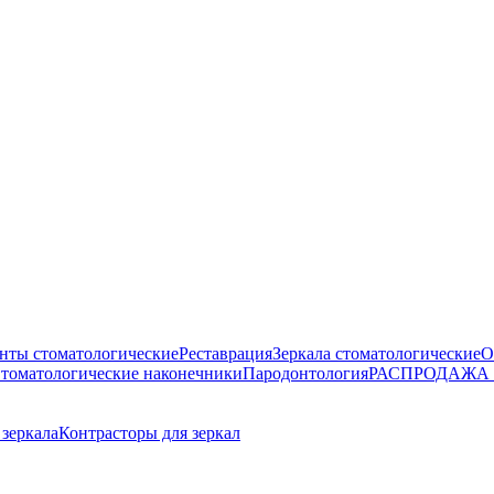
нты стоматологические
Реставрация
Зеркала стоматологические
О
томатологические наконечники
Пародонтология
РАСПРОДАЖА
зеркала
Контрасторы для зеркал