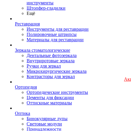
инструменты
Штопфер-гладилки
Ещё
Реставрация
Инструменты для реставрации
Полировочные штрипсы
Материалы для реставрации
Зеркала стоматологические
Дентальные фотозеркала
Внутриротовые зеркала
Ручки для зеркал
Микрохирургические зеркала
Контрасторы для зеркал
Ак
Ортопедия
Ортопедические инструменты
Цементы для фиксации
Оттискные материалы
Оптика
Бинокулярные лупы
Световые модули
Принадлежности