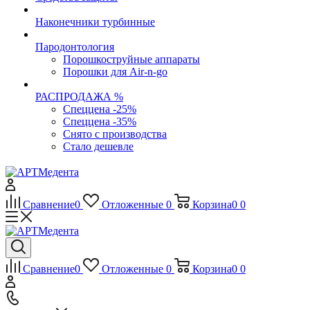
Наконечники турбинные
Пародонтология
Порошкоструйные аппараты
Порошки для Air-n-go
РАСПРОДАЖА %
Спеццена -25%
Спеццена -35%
Снято с производства
Стало дешевле
Сравнение
0
Отложенные
0
Корзина
0
0
Сравнение
0
Отложенные
0
Корзина
0
0