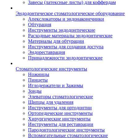
Завесы (латексные листы) для коффердам
Эндодонтическое стоматологическое оборудование
Апекслокаторы и эндонаконечники
Обтурация
Инструменты эндодонтические
Расходные материалы эндодонтические
Материалы для обтурации
Инструменты для создания доступа
Эндореставрация
Принадлежности эндодонтические
Стоматологические инструменты
Ножницы
Пинцеты
Иглодержатели и Зажимы
Зонды
Элеваторы стоматологические
Щипцы для удаления
Инструменты для ортодонтии
Ортопедические инструменты
Хирургические инструменты
Инструменты для реставрации
Пародонтологические инструменты
Вспомогательные стоматологические