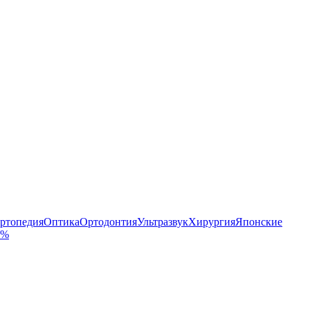
ртопедия
Оптика
Ортодонтия
Ультразвук
Хирургия
Японские
 %