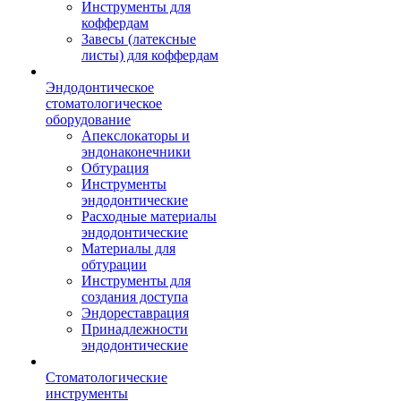
Инструменты для
коффердам
Завесы (латексные
листы) для коффердам
Эндодонтическое
стоматологическое
оборудование
Апекслокаторы и
эндонаконечники
Обтурация
Инструменты
эндодонтические
Расходные материалы
эндодонтические
Материалы для
обтурации
Инструменты для
создания доступа
Эндореставрация
Принадлежности
эндодонтические
Стоматологические
инструменты