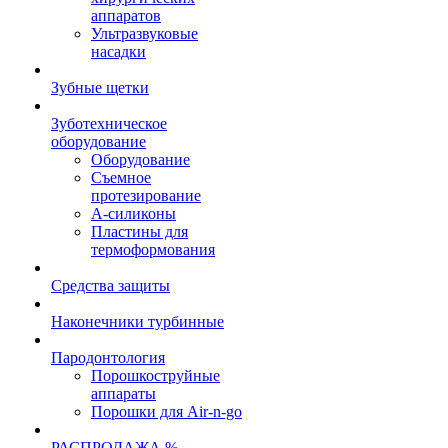
аппаратов
Ультразвуковые
насадки
Зубные щетки
Зуботехническое
оборудование
Оборудование
Съемное
протезирование
А-силиконы
Пластины для
термоформования
Средства защиты
Наконечники турбинные
Пародонтология
Порошкоструйные
аппараты
Порошки для Air-n-go
РАСПРОДАЖА %