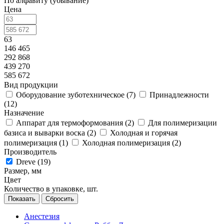
По алфавиту (убывание)
Цена
63
146 465
292 868
439 270
585 672
Вид продукции
Оборудование зуботехническое (
7
)
Принадлежности
(
12
)
Назначение
Аппарат для термоформования (
2
)
Для полимеризации
базиса и выварки воска (
2
)
Холодная и горячая
полимеризация (
1
)
Холодная полимеризация (
2
)
Производитель
Dreve (
19
)
Размер, мм
Цвет
Количество в упаковке, шт.
Сбросить
Анестезия