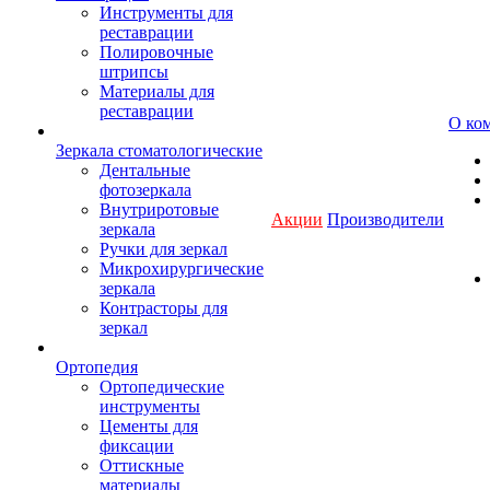
Инструменты для
реставрации
Полировочные
штрипсы
Материалы для
реставрации
О ко
Зеркала стоматологические
Дентальные
фотозеркала
Внутриротовые
Акции
Производители
зеркала
Ручки для зеркал
Микрохирургические
зеркала
Контрасторы для
зеркал
Ортопедия
Ортопедические
инструменты
Цементы для
фиксации
Оттискные
материалы