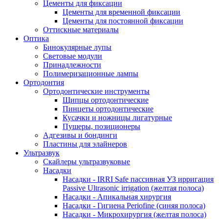
Цементы для фиксации
Цементы для временной фиксации
Цементы для постоянной фиксации
Оттискные материалы
Оптика
Бинокулярные лупы
Световые модули
Принадлежности
Полимеризационные лампы
Ортодонтия
Ортодонтические инструменты
Щипцы ортодонтические
Пинцеты ортодонтические
Кусачки и ножницы лигатурные
Пушеры, позиционеры
Адгезивы и бондинги
Пластины для элайнеров
Ультразвук
Скайлеры ультразвуковые
Насадки
Насадки - IRRI Safe пассивная УЗ ирригация
Passive Ultrasonic irrigation (желтая полоса)
Насадки - Апикальная хирургия
Насадки - Гигиена Periofine (синяя полоса)
Насадки - Микрохирургия (желтая полоса)