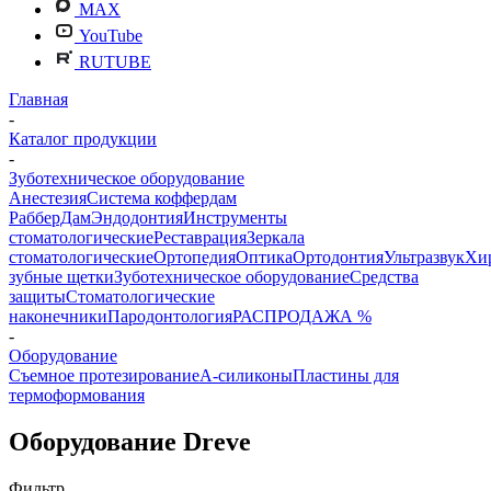
MAX
YouTube
RUTUBE
Главная
-
Каталог продукции
-
Зуботехническое оборудование
Анестезия
Система коффердам
РабберДам
Эндодонтия
Инструменты
стоматологические
Реставрация
Зеркала
стоматологические
Ортопедия
Оптика
Ортодонтия
Ультразвук
Хи
зубные щетки
Зуботехническое оборудование
Средства
защиты
Стоматологические
наконечники
Пародонтология
РАСПРОДАЖА %
-
Оборудование
Съемное протезирование
А-силиконы
Пластины для
термоформования
Оборудование Dreve
Фильтр