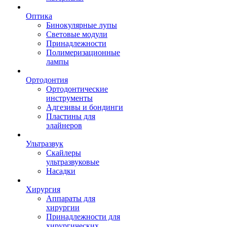
Оптика
Бинокулярные лупы
Световые модули
Принадлежности
Полимеризационные
лампы
Ортодонтия
Ортодонтические
инструменты
Адгезивы и бондинги
Пластины для
элайнеров
Ультразвук
Скайлеры
ультразвуковые
Насадки
Хирургия
Аппараты для
хирургии
Принадлежности для
хирургических