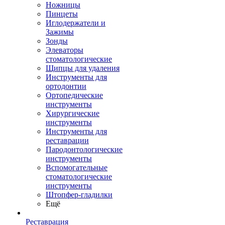
Ножницы
Пинцеты
Иглодержатели и
Зажимы
Зонды
Элеваторы
стоматологические
Щипцы для удаления
Инструменты для
ортодонтии
Ортопедические
инструменты
Хирургические
инструменты
Инструменты для
реставрации
Пародонтологические
инструменты
Вспомогательные
стоматологические
инструменты
Штопфер-гладилки
Ещё
Реставрация