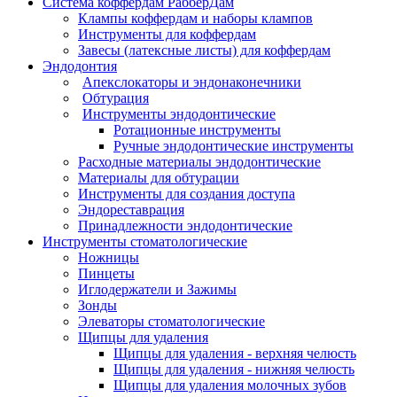
Система коффердам РабберДам
Клампы коффердам и наборы клампов
Инструменты для коффердам
Завесы (латексные листы) для коффердам
Эндодонтия
Апекслокаторы и эндонаконечники
Обтурация
Инструменты эндодонтические
Ротационные инструменты
Ручные эндодонтические инструменты
Расходные материалы эндодонтические
Материалы для обтурации
Инструменты для создания доступа
Эндореставрация
Принадлежности эндодонтические
Инструменты стоматологические
Ножницы
Пинцеты
Иглодержатели и Зажимы
Зонды
Элеваторы стоматологические
Щипцы для удаления
Щипцы для удаления - верхняя челюсть
Щипцы для удаления - нижняя челюсть
Щипцы для удаления молочных зубов