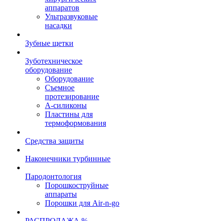
аппаратов
Ультразвуковые
насадки
Зубные щетки
Зуботехническое
оборудование
Оборудование
Съемное
протезирование
А-силиконы
Пластины для
термоформования
Средства защиты
Наконечники турбинные
Пародонтология
Порошкоструйные
аппараты
Порошки для Air-n-go
РАСПРОДАЖА %