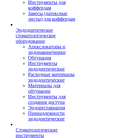
Инструменты для
коффердам
Завесы (латексные
листы) для коффердам
Эндодонтическое
стоматологическое
оборудование
Апекслокаторы и
эндонаконечники
Обтурация
Инструменты
эндодонтические
Расходные материалы
эндодонтические
Материалы для
обтурации
Инструменты для
создания доступа
Эндореставрация
Принадлежности
эндодонтические
Стоматологические
инструменты