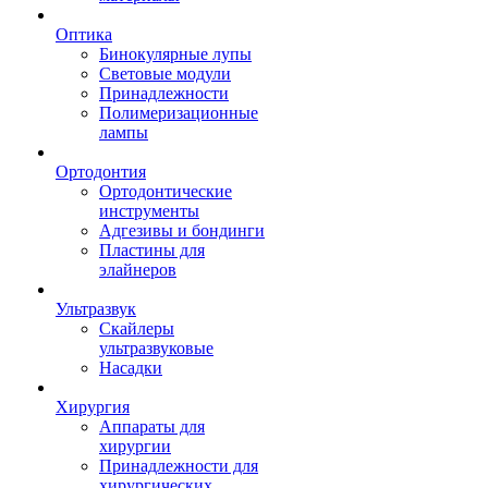
Оптика
Бинокулярные лупы
Световые модули
Принадлежности
Полимеризационные
лампы
Ортодонтия
Ортодонтические
инструменты
Адгезивы и бондинги
Пластины для
элайнеров
Ультразвук
Скайлеры
ультразвуковые
Насадки
Хирургия
Аппараты для
хирургии
Принадлежности для
хирургических