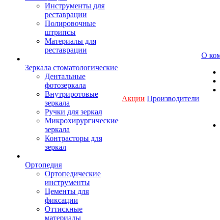
Инструменты для
реставрации
Полировочные
штрипсы
Материалы для
реставрации
О ко
Зеркала стоматологические
Дентальные
фотозеркала
Внутриротовые
Акции
Производители
зеркала
Ручки для зеркал
Микрохирургические
зеркала
Контрасторы для
зеркал
Ортопедия
Ортопедические
инструменты
Цементы для
фиксации
Оттискные
материалы