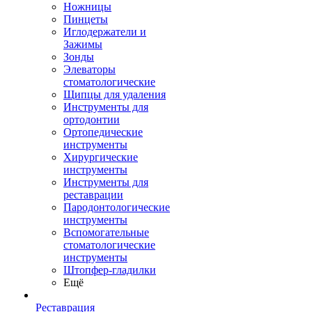
Ножницы
Пинцеты
Иглодержатели и
Зажимы
Зонды
Элеваторы
стоматологические
Щипцы для удаления
Инструменты для
ортодонтии
Ортопедические
инструменты
Хирургические
инструменты
Инструменты для
реставрации
Пародонтологические
инструменты
Вспомогательные
стоматологические
инструменты
Штопфер-гладилки
Ещё
Реставрация