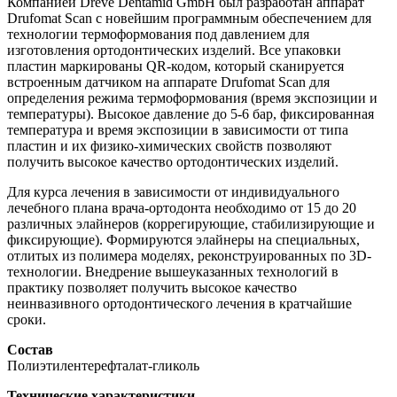
Компанией Dreve Dentamid GmbH был разработан аппарат
Drufomat Scan с новейшим программным обеспечением для
технологии термоформования под давлением для
изготовления ортодонтических изделий. Все упаковки
пластин маркированы QR-кодом, который сканируется
встроенным датчиком на аппарате Drufomat Scan для
определения режима термоформования (время экспозиции и
температуры). Высокое давление до 5-6 бар, фиксированная
температура и время экспозиции в зависимости от типа
пластин и их физико-химических свойств позволяют
получить высокое качество ортодонтических изделий.
Для курса лечения в зависимости от индивидуального
лечебного плана врача-ортодонта необходимо от 15 до 20
различных элайнеров (коррегирующие, стабилизирующие и
фиксирующие). Формируются элайнеры на специальных,
отлитых из полимера моделях, реконструированных по 3D-
технологии. Внедрение вышеуказанных технологий в
практику позволяет получить высокое качество
неинвазивного ортодонтического лечения в кратчайшие
сроки.
Состав
Полиэтилентерефталат-гликоль
Технические характеристики