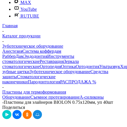
MAX
YouTube
RUTUBE
Главная
-
Каталог продукции
-
Зуботехническое оборудование
Анестезия
Система коффердам
РабберДам
Эндодонтия
Инструменты
стоматологические
Реставрация
Зеркала
стоматологические
Ортопедия
Оптика
Ортодонтия
Ультразвук
Хи
зубные щетки
Зуботехническое оборудование
Средства
защиты
Стоматологические
наконечники
Пародонтология
РАСПРОДАЖА %
-
Пластины для термоформования
Оборудование
Съемное протезирование
А-силиконы
-
Пластины для элайнеров BIOLON 0.75х120мм, уп 40шт
Поделиться