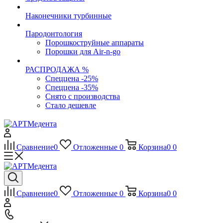
Наконечники турбинные
Пародонтология
Порошкоструйные аппараты
Порошки для Air-n-go
РАСПРОДАЖА %
Спеццена -25%
Спеццена -35%
Снято с производства
Стало дешевле
Сравнение
0
Отложенные
0
Корзина
0
0
Сравнение
0
Отложенные
0
Корзина
0
0