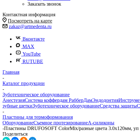
Заказать звонок
Контактная информация
Посмотреть на карте
zakaz@artmedenta.ru
Вконтакте
MAX
YouTube
RUTUBE
Главная
-
Каталог продукции
-
Зуботехническое оборудование
Анестезия
Система коффердам РабберДам
Эндодонтия
Инструме
зубные щетки
Зуботехническое оборудование
Средства защиты
С
-
Пластины для термоформования
Оборудование
Съемное протезирование
А-силиконы
-
Пластины DRUFOSOFT ColorMix/разные цвета 3.0x120мм, уп
Поделиться