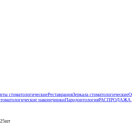
нты стоматологические
Реставрация
Зеркала стоматологические
О
томатологические наконечники
Пародонтология
РАСПРОДАЖА
 25шт