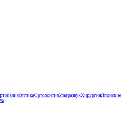
ртопедия
Оптика
Ортодонтия
Ультразвук
Хирургия
Японские
 %