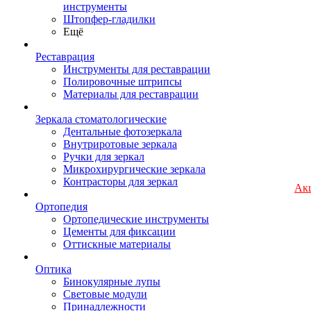
инструменты
Штопфер-гладилки
Ещё
Реставрация
Инструменты для реставрации
Полировочные штрипсы
Материалы для реставрации
Зеркала стоматологические
Дентальные фотозеркала
Внутриротовые зеркала
Ручки для зеркал
Микрохирургические зеркала
Контрасторы для зеркал
Ак
Ортопедия
Ортопедические инструменты
Цементы для фиксации
Оттискные материалы
Оптика
Бинокулярные лупы
Световые модули
Принадлежности