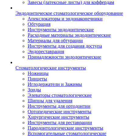
Завесы (латексные листы) для коффердам
Эндодонтическое стоматологическое оборудование
Апекслокаторы и эндонаконечники
Обтурация
Инструменты эндодонтические
Расходные материалы эндодонтические
Материалы для обтурации
Инструменты для создания доступа
Эндореставрация
Принадлежности эндодонтические
Стоматологические инструменты
Ножницы
Пинцеты
Иглодержатели и Зажимы
Зонды
Элеваторы стоматологические
Щипцы для удаления
Инструменты для ортодонтии
Ортопедические инструменты
Хирургические инструменты
Инструменты для реставрации
Пародонтологические инструменты
Вспомогательные стоматологические