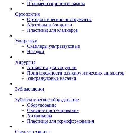
Полимеризационные лампы
Ортодонтия
Ортодонтические инструменты
Адгезивы и бондинги
Пластины для элайнеров
Ультразвук
Скайлеры ультразвуковые
Насадки
Хирургия
Аппараты для хирургии
Принадлежности для хирургических аппаратов
Ультразвуковые насадки
Зубные щетки
Зуботехническое оборудование
Оборудование
Съемное протезирование
А-силиконы
Пластины для термоформования
Средства защиты