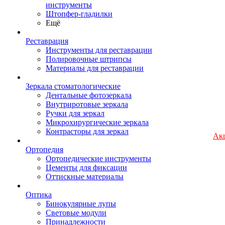
инструменты
Штопфер-гладилки
Ещё
Реставрация
Инструменты для реставрации
Полировочные штрипсы
Материалы для реставрации
Зеркала стоматологические
Дентальные фотозеркала
Внутриротовые зеркала
Ручки для зеркал
Микрохирургические зеркала
Контрасторы для зеркал
Ак
Ортопедия
Ортопедические инструменты
Цементы для фиксации
Оттискные материалы
Оптика
Бинокулярные лупы
Световые модули
Принадлежности