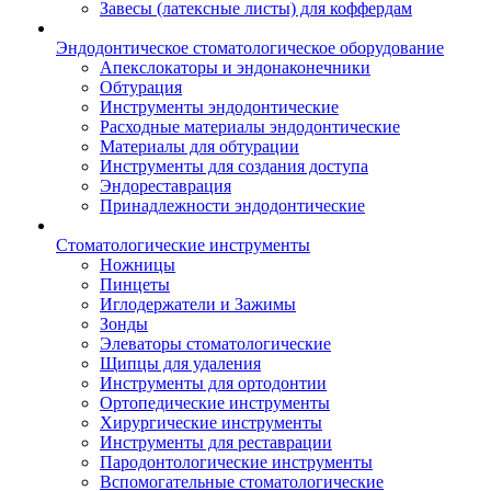
Завесы (латексные листы) для коффердам
Эндодонтическое стоматологическое оборудование
Апекслокаторы и эндонаконечники
Обтурация
Инструменты эндодонтические
Расходные материалы эндодонтические
Материалы для обтурации
Инструменты для создания доступа
Эндореставрация
Принадлежности эндодонтические
Стоматологические инструменты
Ножницы
Пинцеты
Иглодержатели и Зажимы
Зонды
Элеваторы стоматологические
Щипцы для удаления
Инструменты для ортодонтии
Ортопедические инструменты
Хирургические инструменты
Инструменты для реставрации
Пародонтологические инструменты
Вспомогательные стоматологические