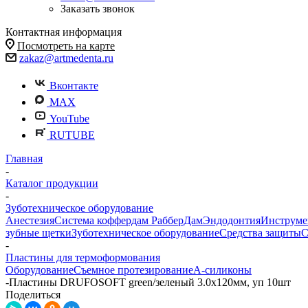
Заказать звонок
Контактная информация
Посмотреть на карте
zakaz@artmedenta.ru
Вконтакте
MAX
YouTube
RUTUBE
Главная
-
Каталог продукции
-
Зуботехническое оборудование
Анестезия
Система коффердам РабберДам
Эндодонтия
Инструме
зубные щетки
Зуботехническое оборудование
Средства защиты
С
-
Пластины для термоформования
Оборудование
Съемное протезирование
А-силиконы
-
Пластины DRUFOSOFT green/зеленый 3.0x120мм, уп 10шт
Поделиться