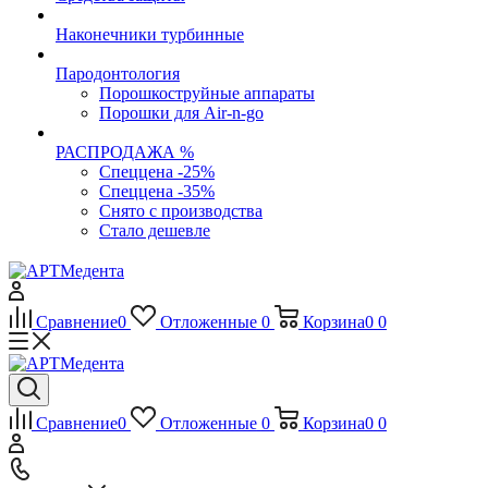
Наконечники турбинные
Пародонтология
Порошкоструйные аппараты
Порошки для Air-n-go
РАСПРОДАЖА %
Спеццена -25%
Спеццена -35%
Снято с производства
Стало дешевле
Сравнение
0
Отложенные
0
Корзина
0
0
Сравнение
0
Отложенные
0
Корзина
0
0