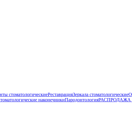
нты стоматологические
Реставрация
Зеркала стоматологические
О
томатологические наконечники
Пародонтология
РАСПРОДАЖА