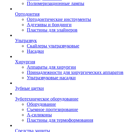
Полимеризационные лампы
Ортодонтия
Ортодонтические инструменты
Адгезивы и бондинги
Пластины для элайнеров
Ультразвук
Скайлеры ультразвуковые
Насадки
Хирургия
Аппараты для хирургии
Принадлежности для хирургических аппаратов
Ультразвуковые насадки
Зубные щетки
Зуботехническое оборудование
Оборудование
Съемное протезирование
А-силиконы
Пластины для термоформования
Средства защиты