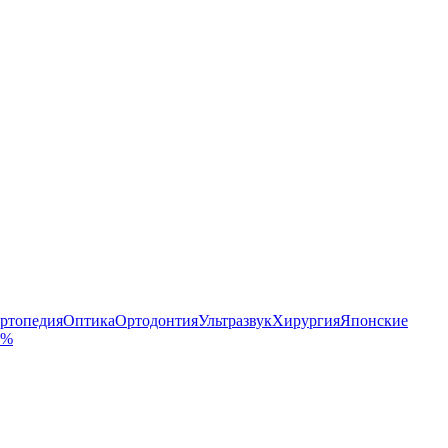
ртопедия
Оптика
Ортодонтия
Ультразвук
Хирургия
Японские
 %