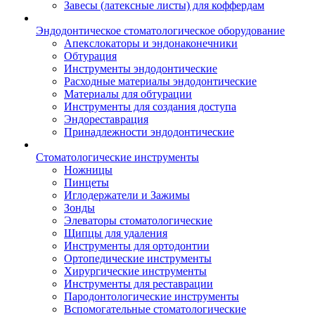
Завесы (латексные листы) для коффердам
Эндодонтическое стоматологическое оборудование
Апекслокаторы и эндонаконечники
Обтурация
Инструменты эндодонтические
Расходные материалы эндодонтические
Материалы для обтурации
Инструменты для создания доступа
Эндореставрация
Принадлежности эндодонтические
Стоматологические инструменты
Ножницы
Пинцеты
Иглодержатели и Зажимы
Зонды
Элеваторы стоматологические
Щипцы для удаления
Инструменты для ортодонтии
Ортопедические инструменты
Хирургические инструменты
Инструменты для реставрации
Пародонтологические инструменты
Вспомогательные стоматологические