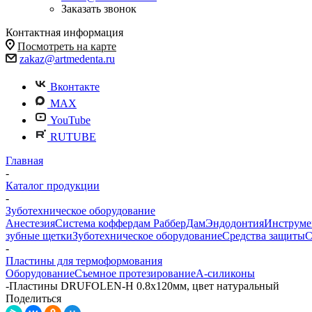
Заказать звонок
Контактная информация
Посмотреть на карте
zakaz@artmedenta.ru
Вконтакте
MAX
YouTube
RUTUBE
Главная
-
Каталог продукции
-
Зуботехническое оборудование
Анестезия
Система коффердам РабберДам
Эндодонтия
Инструме
зубные щетки
Зуботехническое оборудование
Средства защиты
С
-
Пластины для термоформования
Оборудование
Съемное протезирование
А-силиконы
-
Пластины DRUFOLEN-H 0.8х120мм, цвет натуральный
Поделиться