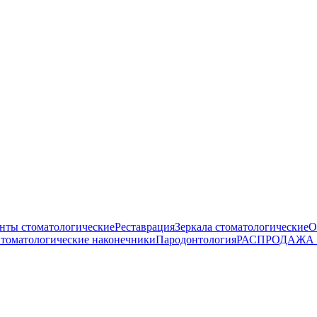
нты стоматологические
Реставрация
Зеркала стоматологические
О
томатологические наконечники
Пародонтология
РАСПРОДАЖА