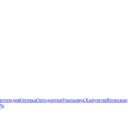
ртопедия
Оптика
Ортодонтия
Ультразвук
Хирургия
Японские
 %