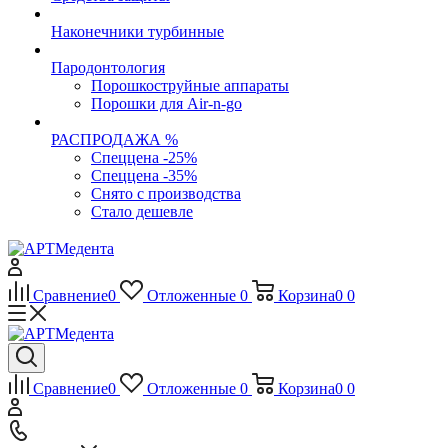
Наконечники турбинные
Пародонтология
Порошкоструйные аппараты
Порошки для Air-n-go
РАСПРОДАЖА %
Спеццена -25%
Спеццена -35%
Снято с производства
Стало дешевле
Сравнение
0
Отложенные
0
Корзина
0
0
Сравнение
0
Отложенные
0
Корзина
0
0