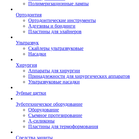
Полимеризационные лампы
Ортодонтия
Ортодонтические инструменты
Адгезивы и бондинги
Пластины для элайнеров
Ультразвук
Скайлеры ультразвуковые
Насадки
Хирургия
Аппараты для хирургии
Принадлежности для хирургических аппаратов
Ультразвуковые насадки
Зубные щетки
Зуботехническое оборудование
Оборудование
Съемное протезирование
А-силиконы
Пластины для термоформования
Средства защиты