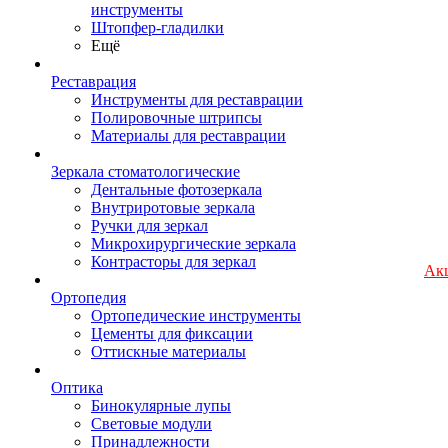
инструменты
Штопфер-гладилки
Ещё
Реставрация
Инструменты для реставрации
Полировочные штрипсы
Материалы для реставрации
Зеркала стоматологические
Дентальные фотозеркала
Внутриротовые зеркала
Ручки для зеркал
Микрохирургические зеркала
Контрасторы для зеркал
Ак
Ортопедия
Ортопедические инструменты
Цементы для фиксации
Оттискные материалы
Оптика
Бинокулярные лупы
Световые модули
Принадлежности