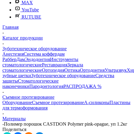
MAX
YouTube
RUTUBE
Главная
-
Каталог продукции
-
Зуботехническое оборудование
Анестезия
Система коффердам
РабберДам
Эндодонтия
Инструменты
стоматологические
Реставрация
Зеркала
стоматологические
Ортопедия
Оптика
Ортодонтия
Ультразвук
Хи
зубные щетки
Зуботехническое оборудование
Средства
защиты
Стоматологические
наконечники
Пародонтология
РАСПРОДАЖА %
-
Съемное протезирование
Оборудование
Съемное протезирование
А-силиконы
Пластины
для термоформования
-
Материалы
-
Полимер порошок CASTDON Polymer pink-opague, уп 1.2кг
Поделиться