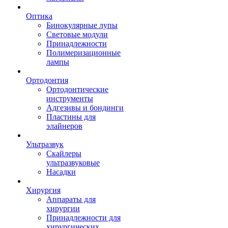
Оптика
Бинокулярные лупы
Световые модули
Принадлежности
Полимеризационные
лампы
Ортодонтия
Ортодонтические
инструменты
Адгезивы и бондинги
Пластины для
элайнеров
Ультразвук
Скайлеры
ультразвуковые
Насадки
Хирургия
Аппараты для
хирургии
Принадлежности для
хирургических