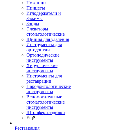
Ножницы
Пинцеты
Иглодержатели и
Зажимы
Зонды
Элеваторы
стоматологические
Щипцы для удаления
Инструменты для
ортодонтии
Ортопедические
инструменты
Хирургические
инструменты
Инструменты для
реставрации
Пародонтологические
инструменты
Вспомогательные
стоматологические
инструменты
Штопфер-гладилки
Ещё
Реставрация