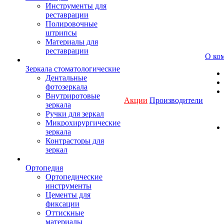
Инструменты для
реставрации
Полировочные
штрипсы
Материалы для
реставрации
О ко
Зеркала стоматологические
Дентальные
фотозеркала
Внутриротовые
Акции
Производители
зеркала
Ручки для зеркал
Микрохирургические
зеркала
Контрасторы для
зеркал
Ортопедия
Ортопедические
инструменты
Цементы для
фиксации
Оттискные
материалы