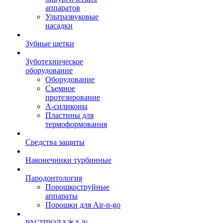
аппаратов
Ультразвуковые
насадки
Зубные щетки
Зуботехническое
оборудование
Оборудование
Съемное
протезирование
А-силиконы
Пластины для
термоформования
Средства защиты
Наконечники турбинные
Пародонтология
Порошкоструйные
аппараты
Порошки для Air-n-go
РАСПРОДАЖА %