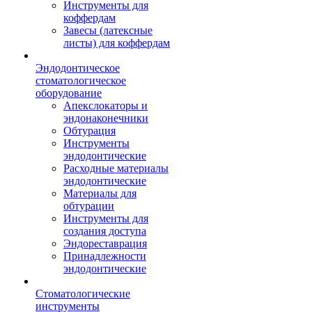
Инструменты для
коффердам
Завесы (латексные
листы) для коффердам
Эндодонтическое
стоматологическое
оборудование
Апекслокаторы и
эндонаконечники
Обтурация
Инструменты
эндодонтические
Расходные материалы
эндодонтические
Материалы для
обтурации
Инструменты для
создания доступа
Эндореставрация
Принадлежности
эндодонтические
Стоматологические
инструменты