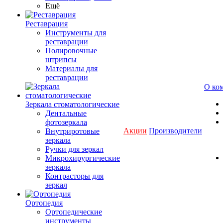
Ещё
Реставрация
Инструменты для
реставрации
Полировочные
штрипсы
Материалы для
реставрации
О ко
Зеркала стоматологические
Дентальные
фотозеркала
Акции
Производители
Внутриротовые
зеркала
Ручки для зеркал
Микрохирургические
зеркала
Контрасторы для
зеркал
Ортопедия
Ортопедические
инструменты