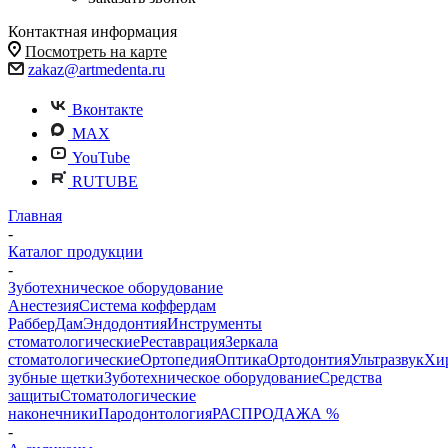
Контактная информация
Посмотреть на карте
zakaz@artmedenta.ru
Вконтакте
MAX
YouTube
RUTUBE
Главная
-
Каталог продукции
-
Зуботехническое оборудование
Анестезия
Система коффердам
РабберДам
Эндодонтия
Инструменты
стоматологические
Реставрация
Зеркала
стоматологические
Ортопедия
Оптика
Ортодонтия
Ультразвук
Хи
зубные щетки
Зуботехническое оборудование
Средства
защиты
Стоматологические
наконечники
Пародонтология
РАСПРОДАЖА %
-