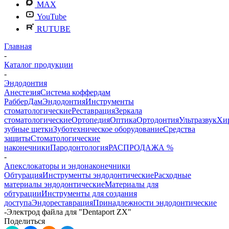
MAX
YouTube
RUTUBE
Главная
-
Каталог продукции
-
Эндодонтия
Анестезия
Система коффердам
РабберДам
Эндодонтия
Инструменты
стоматологические
Реставрация
Зеркала
стоматологические
Ортопедия
Оптика
Ортодонтия
Ультразвук
Хи
зубные щетки
Зуботехническое оборудование
Средства
защиты
Стоматологические
наконечники
Пародонтология
РАСПРОДАЖА %
-
Апекслокаторы и эндонаконечники
Обтурация
Инструменты эндодонтические
Расходные
материалы эндодонтические
Материалы для
обтурации
Инструменты для создания
доступа
Эндореставрация
Принадлежности эндодонтические
-
Электрод файла для "Dentaport ZX"
Поделиться