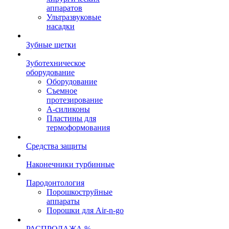
аппаратов
Ультразвуковые
насадки
Зубные щетки
Зуботехническое
оборудование
Оборудование
Съемное
протезирование
А-силиконы
Пластины для
термоформования
Средства защиты
Наконечники турбинные
Пародонтология
Порошкоструйные
аппараты
Порошки для Air-n-go
РАСПРОДАЖА %