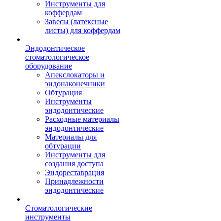
Инструменты для
коффердам
Завесы (латексные
листы) для коффердам
Эндодонтическое
стоматологическое
оборудование
Апекслокаторы и
эндонаконечники
Обтурация
Инструменты
эндодонтические
Расходные материалы
эндодонтические
Материалы для
обтурации
Инструменты для
создания доступа
Эндореставрация
Принадлежности
эндодонтические
Стоматологические
инструменты