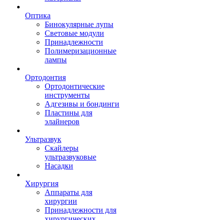
Оптика
Бинокулярные лупы
Световые модули
Принадлежности
Полимеризационные
лампы
Ортодонтия
Ортодонтические
инструменты
Адгезивы и бондинги
Пластины для
элайнеров
Ультразвук
Скайлеры
ультразвуковые
Насадки
Хирургия
Аппараты для
хирургии
Принадлежности для
хирургических