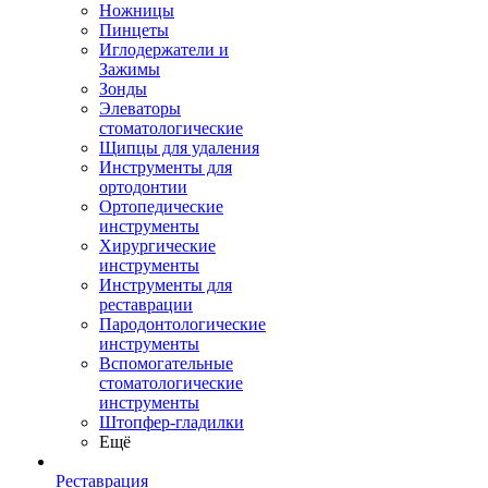
Ножницы
Пинцеты
Иглодержатели и
Зажимы
Зонды
Элеваторы
стоматологические
Щипцы для удаления
Инструменты для
ортодонтии
Ортопедические
инструменты
Хирургические
инструменты
Инструменты для
реставрации
Пародонтологические
инструменты
Вспомогательные
стоматологические
инструменты
Штопфер-гладилки
Ещё
Реставрация