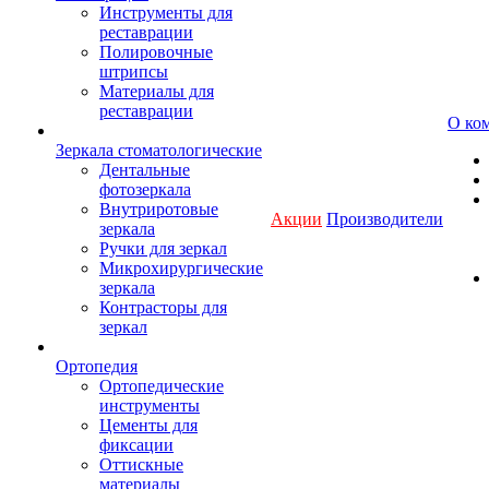
Инструменты для
реставрации
Полировочные
штрипсы
Материалы для
реставрации
О ко
Зеркала стоматологические
Дентальные
фотозеркала
Внутриротовые
Акции
Производители
зеркала
Ручки для зеркал
Микрохирургические
зеркала
Контрасторы для
зеркал
Ортопедия
Ортопедические
инструменты
Цементы для
фиксации
Оттискные
материалы