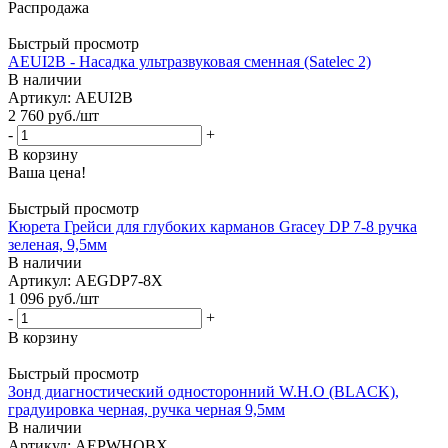
Распродажа
Быстрый просмотр
AEUI2B - Насадка ультразвуковая сменная (Satelec 2)
В наличии
Артикул: AEUI2B
2 760
руб.
/шт
-
+
В корзину
Ваша цена!
Быстрый просмотр
Кюрета Грейси для глубоких карманов Gracey DP 7-8 ручка
зеленая, 9,5мм
В наличии
Артикул: AEGDP7-8X
1 096
руб.
/шт
-
+
В корзину
Быстрый просмотр
Зонд диагностический односторонний W.H.O (BLACK),
градуировка черная, ручка черная 9,5мм
В наличии
Артикул: AEPWHOBX