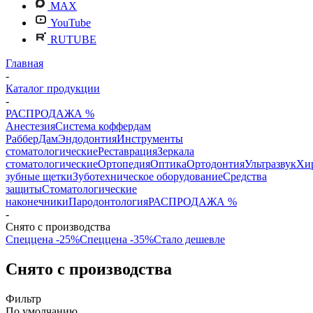
MAX
YouTube
RUTUBE
Главная
-
Каталог продукции
-
РАСПРОДАЖА %
Анестезия
Система коффердам
РабберДам
Эндодонтия
Инструменты
стоматологические
Реставрация
Зеркала
стоматологические
Ортопедия
Оптика
Ортодонтия
Ультразвук
Хи
зубные щетки
Зуботехническое оборудование
Средства
защиты
Стоматологические
наконечники
Пародонтология
РАСПРОДАЖА %
-
Снято с производства
Спеццена -25%
Спеццена -35%
Стало дешевле
Снято с производства
Фильтр
По умолчанию