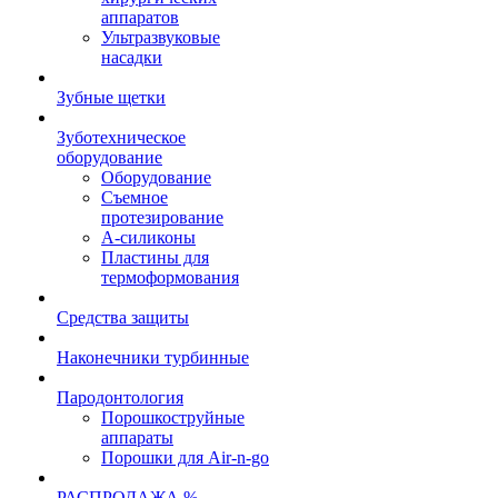
аппаратов
Ультразвуковые
насадки
Зубные щетки
Зуботехническое
оборудование
Оборудование
Съемное
протезирование
А-силиконы
Пластины для
термоформования
Средства защиты
Наконечники турбинные
Пародонтология
Порошкоструйные
аппараты
Порошки для Air-n-go
РАСПРОДАЖА %