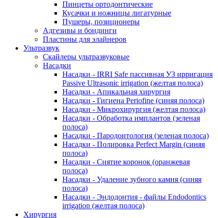
Пинцеты ортодонтические
Кусачки и ножницы лигатурные
Пушеры, позиционеры
Адгезивы и бондинги
Пластины для элайнеров
Ультразвук
Скайлеры ультразвуковые
Насадки
Насадки - IRRI Safe пассивная УЗ ирригация
Passive Ultrasonic irrigation (желтая полоса)
Насадки - Апикальная хирургия
Насадки - Гигиена Periofine (синяя полоса)
Насадки - Микрохирургия (желтая полоса)
Насадки - Обработка имплантов (зеленая
полоса)
Насадки - Пародонтология (зеленая полоса)
Насадки - Полировка Perfect Margin (синяя
полоса)
Насадки - Снятие коронок (оранжевая
полоса)
Насадки - Удаление зубного камня (синяя
полоса)
Насадки - Эндодонтия - файлы Endodontics
irrigation (желтая полоса)
Хирургия