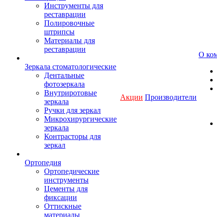
Инструменты для
реставрации
Полировочные
штрипсы
Материалы для
реставрации
О ко
Зеркала стоматологические
Дентальные
фотозеркала
Внутриротовые
Акции
Производители
зеркала
Ручки для зеркал
Микрохирургические
зеркала
Контрасторы для
зеркал
Ортопедия
Ортопедические
инструменты
Цементы для
фиксации
Оттискные
материалы