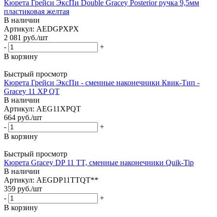
Кюрета Грейси ЭксПи Double Gracey Posterior ручка 9,5мм
пластиковая желтая
В наличии
Артикул: AEDGPXPX
2 081
руб.
/шт
-
+
В корзину
Быстрый просмотр
Кюрета Грейси ЭксПи - сменные наконечники Квик-Тип -
Gracey 11 XP QT
В наличии
Артикул: AEG11XPQT
664
руб.
/шт
-
+
В корзину
Быстрый просмотр
Кюрета Gracey DP 11 TT, сменные наконечники Quik-Tip
В наличии
Артикул: AEGDP11TTQT**
359
руб.
/шт
-
+
В корзину