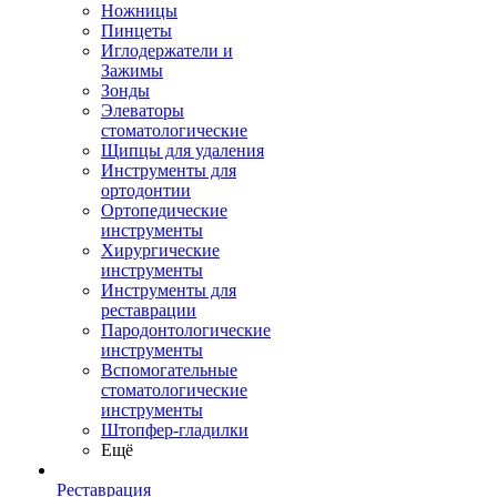
Ножницы
Пинцеты
Иглодержатели и
Зажимы
Зонды
Элеваторы
стоматологические
Щипцы для удаления
Инструменты для
ортодонтии
Ортопедические
инструменты
Хирургические
инструменты
Инструменты для
реставрации
Пародонтологические
инструменты
Вспомогательные
стоматологические
инструменты
Штопфер-гладилки
Ещё
Реставрация