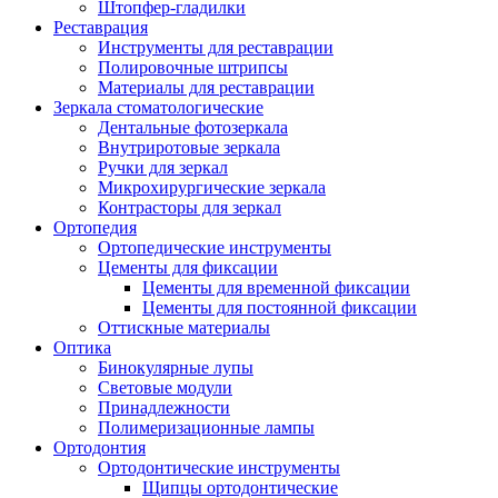
Штопфер-гладилки
Реставрация
Инструменты для реставрации
Полировочные штрипсы
Материалы для реставрации
Зеркала стоматологические
Дентальные фотозеркала
Внутриротовые зеркала
Ручки для зеркал
Микрохирургические зеркала
Контрасторы для зеркал
Ортопедия
Ортопедические инструменты
Цементы для фиксации
Цементы для временной фиксации
Цементы для постоянной фиксации
Оттискные материалы
Оптика
Бинокулярные лупы
Световые модули
Принадлежности
Полимеризационные лампы
Ортодонтия
Ортодонтические инструменты
Щипцы ортодонтические