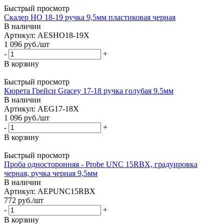
Быстрый просмотр
Скалер HO 18-19 ручка 9,5мм пластиковая черная
В наличии
Артикул: AESHO18-19X
1 096
руб.
/шт
-
+
В корзину
Быстрый просмотр
Кюрета Грейси Gracey 17-18 ручка голубая 9.5мм
В наличии
Артикул: AEG17-18X
1 096
руб.
/шт
-
+
В корзину
Быстрый просмотр
Проба односторонняя - Probe UNC 15RBX, градуировка
черная, ручка черная 9,5мм
В наличии
Артикул: AEPUNC15RBX
772
руб.
/шт
-
+
В корзину