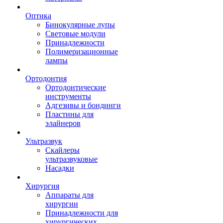
Оптика
Бинокулярные лупы
Световые модули
Принадлежности
Полимеризационные
лампы
Ортодонтия
Ортодонтические
инструменты
Адгезивы и бондинги
Пластины для
элайнеров
Ультразвук
Скайлеры
ультразвуковые
Насадки
Хирургия
Аппараты для
хирургии
Принадлежности для
хирургических