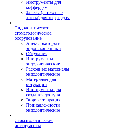
Инструменты для
коффердам
Завесы (латексные
листы) для коффердам
Эндодонтическое
стоматологическое
оборудование
Апекслокаторы и
эндонаконечники
Обтурация
Инструменты
эндодонтические
Расходные материалы
эндодонтические
Материалы для
обтурации
Инструменты для
создания доступа
Эндореставрация
Принадлежности
эндодонтические
Стоматологические
инструменты