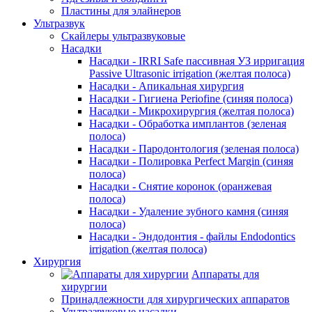
Пластины для элайнеров
Ультразвук
Скайлеры ультразвуковые
Насадки
Насадки - IRRI Safe пассивная УЗ ирригация
Passive Ultrasonic irrigation (желтая полоса)
Насадки - Апикальная хирургия
Насадки - Гигиена Periofine (синяя полоса)
Насадки - Микрохирургия (желтая полоса)
Насадки - Обработка имплантов (зеленая
полоса)
Насадки - Пародонтология (зеленая полоса)
Насадки - Полировка Perfect Margin (синяя
полоса)
Насадки - Снятие коронок (оранжевая
полоса)
Насадки - Удаление зубного камня (синяя
полоса)
Насадки - Эндодонтия - файлы Endodontics
irrigation (желтая полоса)
Хирургия
Аппараты для
хирургии
Принадлежности для хирургических аппаратов
Ультразвуковые насадки