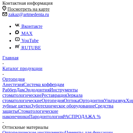
Контактная информация
Посмотреть на карте
zakaz@artmedenta.ru
Вконтакте
MAX
YouTube
RUTUBE
Главная
-
Каталог продукции
-
Ортопедия
Анестезия
Система коффердам
РабберДам
Эндодонтия
Инструменты
стоматологические
Реставрация
Зеркала
стоматологические
Ортопедия
Оптика
Ортодонтия
Ультразвук
Хи
зубные щетки
Зуботехническое оборудование
Средства
защиты
Стоматологические
наконечники
Пародонтология
РАСПРОДАЖА %
-
Оттискные материалы
Ортопедические инструменты
Цементы для фиксации