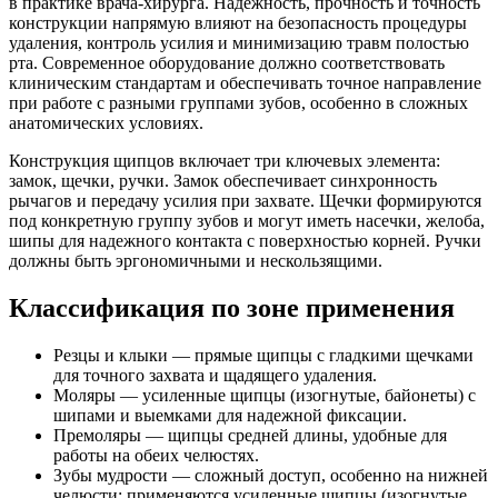
в практике врача-хирурга. Надежность, прочность и точность
конструкции напрямую влияют на безопасность процедуры
удаления, контроль усилия и минимизацию травм полостью
рта. Современное оборудование должно соответствовать
клиническим стандартам и обеспечивать точное направление
при работе с разными группами зубов, особенно в сложных
анатомических условиях.
Конструкция щипцов включает три ключевых элемента:
замок, щечки, ручки. Замок обеспечивает синхронность
рычагов и передачу усилия при захвате. Щечки формируются
под конкретную группу зубов и могут иметь насечки, желоба,
шипы для надежного контакта с поверхностью корней. Ручки
должны быть эргономичными и нескользящими.
Классификация по зоне применения
Резцы и клыки — прямые щипцы с гладкими щечками
для точного захвата и щадящего удаления.
Моляры — усиленные щипцы (изогнутые, байонеты) с
шипами и выемками для надежной фиксации.
Премоляры — щипцы средней длины, удобные для
работы на обеих челюстях.
Зубы мудрости — сложный доступ, особенно на нижней
челюсти; применяются усиленные щипцы (изогнутые,