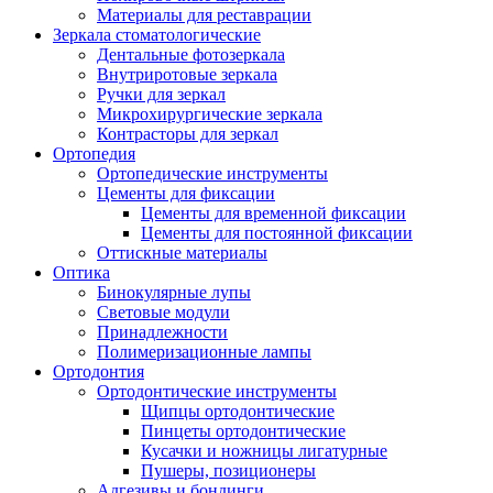
Материалы для реставрации
Зеркала стоматологические
Дентальные фотозеркала
Внутриротовые зеркала
Ручки для зеркал
Микрохирургические зеркала
Контрасторы для зеркал
Ортопедия
Ортопедические инструменты
Цементы для фиксации
Цементы для временной фиксации
Цементы для постоянной фиксации
Оттискные материалы
Оптика
Бинокулярные лупы
Световые модули
Принадлежности
Полимеризационные лампы
Ортодонтия
Ортодонтические инструменты
Щипцы ортодонтические
Пинцеты ортодонтические
Кусачки и ножницы лигатурные
Пушеры, позиционеры
Адгезивы и бондинги