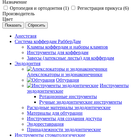
Назначение
Ортопедия и ортодонтия (
1
)
Регистрация прикуса (
6
)
Производитель
Цвет
Сбросить
Анестезия
Система коффердам РабберДам
Клампы коффердам и наборы клампов
Инструменты для коффердам
Завесы (латексные листы) для коффердам
Эндодонтия
Апекслокаторы и эндонаконечники
Обтурация
Инструменты
эндодонтические
Ротационные инструменты
Ручные эндодонтические инструменты
Расходные материалы эндодонтические
Материалы для обтурации
Инструменты для создания доступа
Эндореставрация
Принадлежности эндодонтические
Инструменты стоматологические