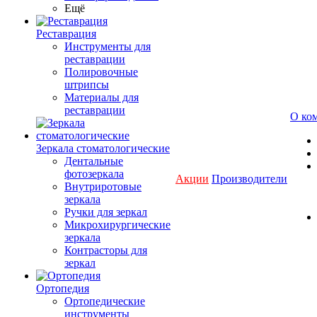
Ещё
Реставрация
Инструменты для
реставрации
Полировочные
штрипсы
Материалы для
реставрации
О ко
Зеркала стоматологические
Дентальные
фотозеркала
Акции
Производители
Внутриротовые
зеркала
Ручки для зеркал
Микрохирургические
зеркала
Контрасторы для
зеркал
Ортопедия
Ортопедические
инструменты