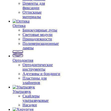
Цементы для
фиксации
Оттискные
материалы
Оптика
Бинокулярные лупы
Световые модули
Принадлежности
Полимеризационные
лампы
Ортодонтия
Ортодонтические
инструменты
Адгезивы и бондинги
Пластины для
элайнеров
Ультразвук
Скайлеры
ультразвуковые
Насадки