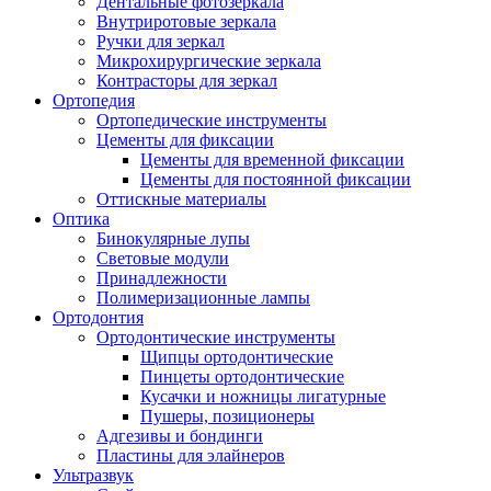
Дентальные фотозеркала
Внутриротовые зеркала
Ручки для зеркал
Микрохирургические зеркала
Контрасторы для зеркал
Ортопедия
Ортопедические инструменты
Цементы для фиксации
Цементы для временной фиксации
Цементы для постоянной фиксации
Оттискные материалы
Оптика
Бинокулярные лупы
Световые модули
Принадлежности
Полимеризационные лампы
Ортодонтия
Ортодонтические инструменты
Щипцы ортодонтические
Пинцеты ортодонтические
Кусачки и ножницы лигатурные
Пушеры, позиционеры
Адгезивы и бондинги
Пластины для элайнеров
Ультразвук