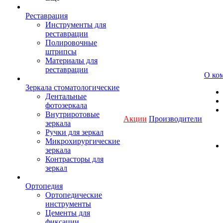
Реставрация
Инструменты для
реставрации
Полировочные
штрипсы
Материалы для
реставрации
О ко
Зеркала стоматологические
Дентальные
фотозеркала
Внутриротовые
Акции
Производители
зеркала
Ручки для зеркал
Микрохирургические
зеркала
Контрасторы для
зеркал
Ортопедия
Ортопедические
инструменты
Цементы для
фиксации