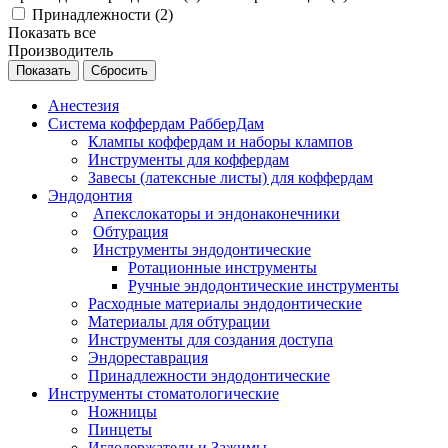
Принадлежности (
2
)
Показать все
Производитель
Сбросить
Анестезия
Система коффердам РабберДам
Клампы коффердам и наборы клампов
Инструменты для коффердам
Завесы (латексные листы) для коффердам
Эндодонтия
Апекслокаторы и эндонаконечники
Обтурация
Инструменты эндодонтические
Ротационные инструменты
Ручные эндодонтические инструменты
Расходные материалы эндодонтические
Материалы для обтурации
Инструменты для создания доступа
Эндореставрация
Принадлежности эндодонтические
Инструменты стоматологические
Ножницы
Пинцеты
Иглодержатели и Зажимы