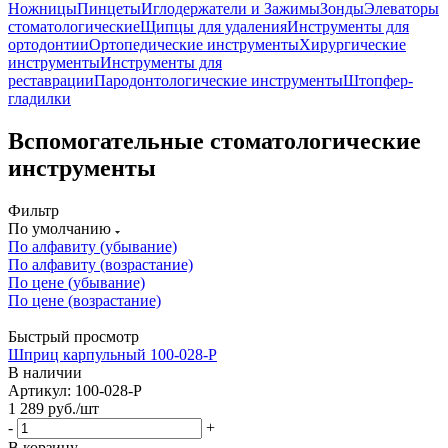
Ножницы
Пинцеты
Иглодержатели и Зажимы
Зонды
Элеваторы
стоматологические
Щипцы для удаления
Инструменты для
ортодонтии
Ортопедические инструменты
Хирургические
инструменты
Инструменты для
реставрации
Пародонтологические инструменты
Штопфер-
гладилки
Вспомогательные стоматологические
инструменты
Фильтр
По умолчанию
По алфавиту (убывание)
По алфавиту (возрастание)
По цене (убывание)
По цене (возрастание)
Быстрый просмотр
Шприц карпульный 100-028-P
В наличии
Артикул: 100-028-P
1 289
руб.
/шт
-
+
В корзину