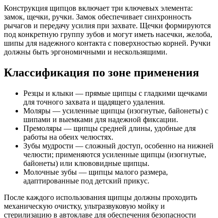
Конструкция щипцов включает три ключевых элемента:
замок, щечки, ручки. Замок обеспечивает синхронность
рычагов и передачу усилия при захвате. Щечки формируются
под конкретную группу зубов и могут иметь насечки, желоба,
шипы для надежного контакта с поверхностью корней. Ручки
должны быть эргономичными и нескользящими.
Классификация по зоне применения
Резцы и клыки — прямые щипцы с гладкими щечками
для точного захвата и щадящего удаления.
Моляры — усиленные щипцы (изогнутые, байонеты) с
шипами и выемками для надежной фиксации.
Премоляры — щипцы средней длины, удобные для
работы на обеих челюстях.
Зубы мудрости — сложный доступ, особенно на нижней
челюсти; применяются усиленные щипцы (изогнутые,
байонеты) или клювовидные щипцы.
Молочные зубы — щипцы малого размера,
адаптированные под детский прикус.
После каждого использования щипцы должны проходить
механическую очистку, ультразвуковую мойку и
стерилизацию в автоклаве для обеспечения безопасности