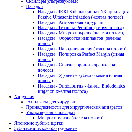
Скайлеры ультразвуковые
Насадки
Насадки - IRRI Safe пассивная УЗ ирригация
Passive Ultrasonic irrigation (желтая полоса)
Насадки - Апикальная хирургия
Насадки - Гигиена Periofine (синяя полоса)
Насадки - Микрохирургия (желтая полоса)
Насадки - Обработка имплантов (зеленая
полоса)
Насадки - Пародонтология (зеленая полоса)
Насадки - Полировка Perfect Margin (синяя
полоса)
Насадки - Снятие коронок (оранжевая
полоса)
Насадки - Удаление зубного камня (синяя
полоса)
Насадки - Эндодонтия - файлы Endodontics
irrigation (желтая полоса)
Хирургия
Аппараты для хирургии
Принадлежности для хирургических аппаратов
Ультразвуковые насадки
Микрохирургия (желтая полоса)
Японские зубные щетки
Зуботехническое оборудование