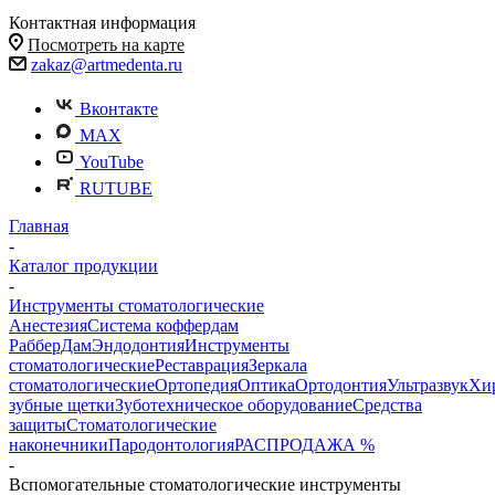
Контактная информация
Посмотреть на карте
zakaz@artmedenta.ru
Вконтакте
MAX
YouTube
RUTUBE
Главная
-
Каталог продукции
-
Инструменты стоматологические
Анестезия
Система коффердам
РабберДам
Эндодонтия
Инструменты
стоматологические
Реставрация
Зеркала
стоматологические
Ортопедия
Оптика
Ортодонтия
Ультразвук
Хи
зубные щетки
Зуботехническое оборудование
Средства
защиты
Стоматологические
наконечники
Пародонтология
РАСПРОДАЖА %
-
Вспомогательные стоматологические инструменты