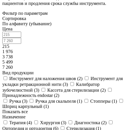
пациентов и продления срока службы инструмента.
Фильтр по параметрам
Сортировка
По алфавиту (убывание)
Цена
215
1 976
3 738
5 499
7 260
Вид продукции
Инструмент для наложения швов (
2
)
Инструмент для
укладки ретракционной нити (
3
)
Калибратор
зубочелюстной (
3
)
Кассета для стерилизации (
2
)
Принадлежность endostar (
2
)
Ручка (
3
)
Ручка для скальпеля (
1
)
Стопперы (
1
)
Шприц карпульный (
1
)
Показать все
Назначение
Терапия (
4
)
Хирургия (
3
)
Диагностика (
2
)
Ортопедия и ортодонтия (
6
)
Стерилизация (
1
)