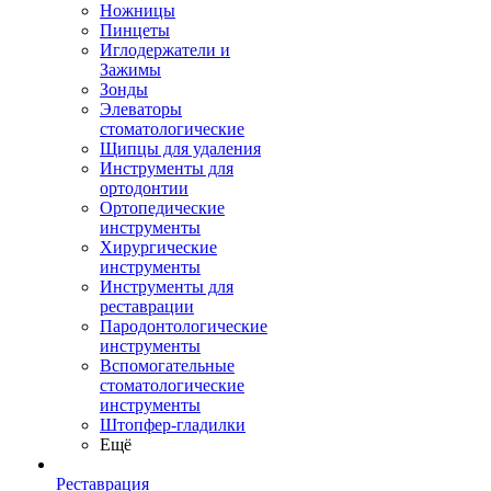
Ножницы
Пинцеты
Иглодержатели и
Зажимы
Зонды
Элеваторы
стоматологические
Щипцы для удаления
Инструменты для
ортодонтии
Ортопедические
инструменты
Хирургические
инструменты
Инструменты для
реставрации
Пародонтологические
инструменты
Вспомогательные
стоматологические
инструменты
Штопфер-гладилки
Ещё
Реставрация