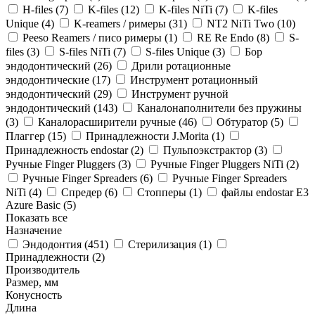
H-files (
7
)
K-files (
12
)
K-files NiTi (
7
)
K-files
Unique (
4
)
K-reamers / римеры (
31
)
NT2 NiTi Two (
10
)
Peeso Reamers / писо римеры (
1
)
RE Re Endo (
8
)
S-
files (
3
)
S-files NiTi (
7
)
S-files Unique (
3
)
Бор
эндодонтический (
26
)
Дрили ротационные
эндодонтические (
17
)
Инструмент ротационный
эндодонтический (
29
)
Инструмент ручной
эндодонтический (
143
)
Каналонаполнители без пружины
(
3
)
Каналорасширители ручные (
46
)
Обтуратор (
5
)
Плаггер (
15
)
Принадлежности J.Morita (
1
)
Принадлежность endostar (
2
)
Пульпоэкстрактор (
3
)
Ручные Finger Pluggers (
3
)
Ручные Finger Pluggers NiTi (
2
)
Ручные Finger Spreaders (
6
)
Ручные Finger Spreaders
NiTi (
4
)
Спредер (
6
)
Стопперы (
1
)
файлы endostar E3
Azure Basic (
5
)
Показать все
Назначение
Эндодонтия (
451
)
Стерилизация (
1
)
Принадлежности (
2
)
Производитель
Размер, мм
Конусность
Длина