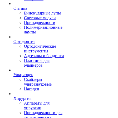
Оптика
Бинокулярные лупы
Световые модули
Принадлежности
Полимеризационные
лампы
Ортодонтия
Ортодонтические
инструменты
Адгезивы и бондинги
Пластины для
элайнеров
Ультразвук
Скайлеры
ультразвуковые
Насадки
Хирургия
Аппараты для
хирургии
Принадлежности для
хирургических