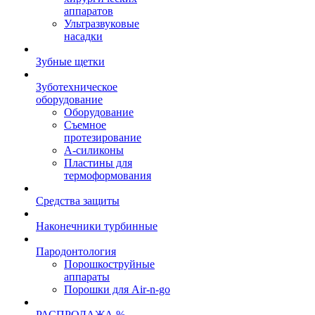
аппаратов
Ультразвуковые
насадки
Зубные щетки
Зуботехническое
оборудование
Оборудование
Съемное
протезирование
А-силиконы
Пластины для
термоформования
Средства защиты
Наконечники турбинные
Пародонтология
Порошкоструйные
аппараты
Порошки для Air-n-go
РАСПРОДАЖА %