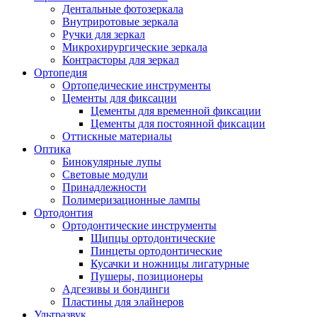
Дентальные фотозеркала
Внутриротовые зеркала
Ручки для зеркал
Микрохирургические зеркала
Контрасторы для зеркал
Ортопедия
Ортопедические инструменты
Цементы для фиксации
Цементы для временной фиксации
Цементы для постоянной фиксации
Оттискные материалы
Оптика
Бинокулярные лупы
Световые модули
Принадлежности
Полимеризационные лампы
Ортодонтия
Ортодонтические инструменты
Щипцы ортодонтические
Пинцеты ортодонтические
Кусачки и ножницы лигатурные
Пушеры, позиционеры
Адгезивы и бондинги
Пластины для элайнеров
Ультразвук