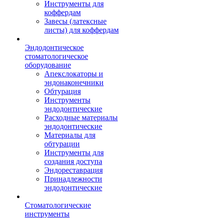
Инструменты для
коффердам
Завесы (латексные
листы) для коффердам
Эндодонтическое
стоматологическое
оборудование
Апекслокаторы и
эндонаконечники
Обтурация
Инструменты
эндодонтические
Расходные материалы
эндодонтические
Материалы для
обтурации
Инструменты для
создания доступа
Эндореставрация
Принадлежности
эндодонтические
Стоматологические
инструменты