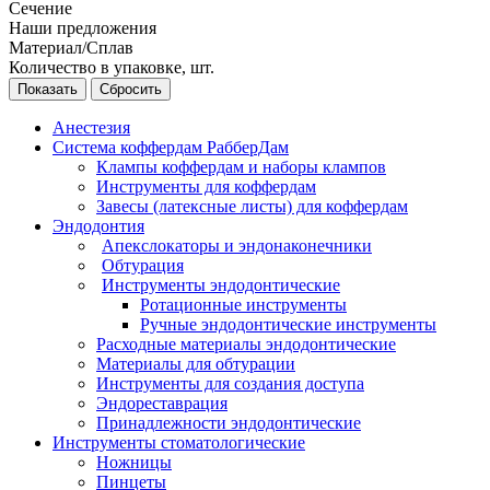
Сечение
Наши предложения
Материал/Сплав
Количество в упаковке, шт.
Сбросить
Анестезия
Система коффердам РабберДам
Клампы коффердам и наборы клампов
Инструменты для коффердам
Завесы (латексные листы) для коффердам
Эндодонтия
Апекслокаторы и эндонаконечники
Обтурация
Инструменты эндодонтические
Ротационные инструменты
Ручные эндодонтические инструменты
Расходные материалы эндодонтические
Материалы для обтурации
Инструменты для создания доступа
Эндореставрация
Принадлежности эндодонтические
Инструменты стоматологические
Ножницы
Пинцеты