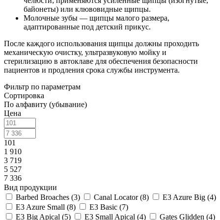
челюсти; применяются усиленные щипцы (изогнутые,
байонеты) или клювовидные щипцы.
Молочные зубы — щипцы малого размера,
адаптированные под детский прикус.
После каждого использования щипцы должны проходить
механическую очистку, ультразвуковую мойку и
стерилизацию в автоклаве для обеспечения безопасности
пациентов и продления срока службы инструмента.
Фильтр по параметрам
Сортировка
По алфавиту (убывание)
Цена
101
1 910
3 719
5 527
7 336
Вид продукции
Barbed Broaches (
3
)
Canal Locator (
8
)
E3 Azure Big (
4
)
E3 Azure Small (
8
)
E3 Basic (
7
)
E3 Big Apical (
5
)
E3 Small Apical (
4
)
Gates Glidden (
4
)