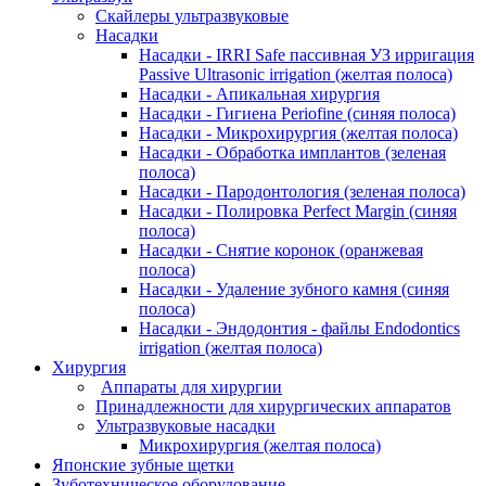
Скайлеры ультразвуковые
Насадки
Насадки - IRRI Safe пассивная УЗ ирригация
Passive Ultrasonic irrigation (желтая полоса)
Насадки - Апикальная хирургия
Насадки - Гигиена Periofine (синяя полоса)
Насадки - Микрохирургия (желтая полоса)
Насадки - Обработка имплантов (зеленая
полоса)
Насадки - Пародонтология (зеленая полоса)
Насадки - Полировка Perfect Margin (синяя
полоса)
Насадки - Снятие коронок (оранжевая
полоса)
Насадки - Удаление зубного камня (синяя
полоса)
Насадки - Эндодонтия - файлы Endodontics
irrigation (желтая полоса)
Хирургия
Аппараты для хирургии
Принадлежности для хирургических аппаратов
Ультразвуковые насадки
Микрохирургия (желтая полоса)
Японские зубные щетки
Зуботехническое оборудование