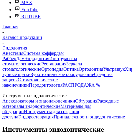
MAX
YouTube
RUTUBE
Главная
-
Каталог продукции
-
Эндодонтия
Анестезия
Система коффердам
РабберДам
Эндодонтия
Инструменты
стоматологические
Реставрация
Зеркала
стоматологические
Ортопедия
Оптика
Ортодонтия
Ультразвук
Хи
зубные щетки
Зуботехническое оборудование
Средства
защиты
Стоматологические
наконечники
Пародонтология
РАСПРОДАЖА %
-
Инструменты эндодонтические
Апекслокаторы и эндонаконечники
Обтурация
Расходные
материалы эндодонтические
Материалы для
обтурации
Инструменты для создания
доступа
Эндореставрация
Принадлежности эндодонтические
Инструменты эндодонтические