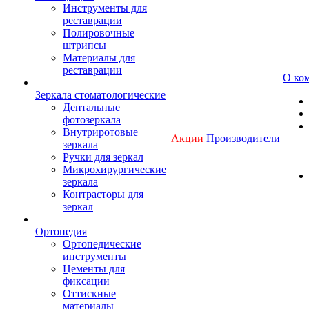
Инструменты для
реставрации
Полировочные
штрипсы
Материалы для
реставрации
О ко
Зеркала стоматологические
Дентальные
фотозеркала
Внутриротовые
Акции
Производители
зеркала
Ручки для зеркал
Микрохирургические
зеркала
Контрасторы для
зеркал
Ортопедия
Ортопедические
инструменты
Цементы для
фиксации
Оттискные
материалы