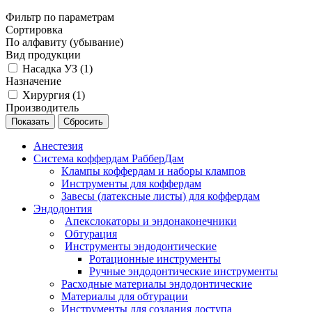
Фильтр по параметрам
Сортировка
По алфавиту (убывание)
Вид продукции
Насадка УЗ (
1
)
Назначение
Хирургия (
1
)
Производитель
Сбросить
Анестезия
Система коффердам РабберДам
Клампы коффердам и наборы клампов
Инструменты для коффердам
Завесы (латексные листы) для коффердам
Эндодонтия
Апекслокаторы и эндонаконечники
Обтурация
Инструменты эндодонтические
Ротационные инструменты
Ручные эндодонтические инструменты
Расходные материалы эндодонтические
Материалы для обтурации
Инструменты для создания доступа