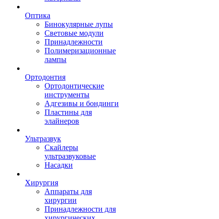
Оптика
Бинокулярные лупы
Световые модули
Принадлежности
Полимеризационные
лампы
Ортодонтия
Ортодонтические
инструменты
Адгезивы и бондинги
Пластины для
элайнеров
Ультразвук
Скайлеры
ультразвуковые
Насадки
Хирургия
Аппараты для
хирургии
Принадлежности для
хирургических