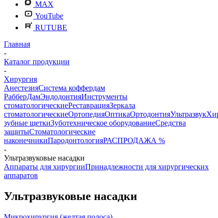
MAX
YouTube
RUTUBE
Главная
-
Каталог продукции
-
Хирургия
Анестезия
Система коффердам
РабберДам
Эндодонтия
Инструменты
стоматологические
Реставрация
Зеркала
стоматологические
Ортопедия
Оптика
Ортодонтия
Ультразвук
Хи
зубные щетки
Зуботехническое оборудование
Средства
защиты
Стоматологические
наконечники
Пародонтология
РАСПРОДАЖА %
-
Ультразвуковые насадки
Аппараты для хирургии
Принадлежности для хирургических
аппаратов
Ультразвуковые насадки
Микрохирургия (желтая полоса)