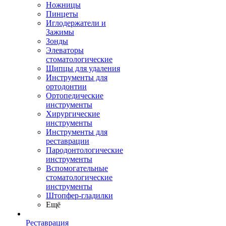
Ножницы
Пинцеты
Иглодержатели и
Зажимы
Зонды
Элеваторы
стоматологические
Щипцы для удаления
Инструменты для
ортодонтии
Ортопедические
инструменты
Хирургические
инструменты
Инструменты для
реставрации
Пародонтологические
инструменты
Вспомогательные
стоматологические
инструменты
Штопфер-гладилки
Ещё
Реставрация