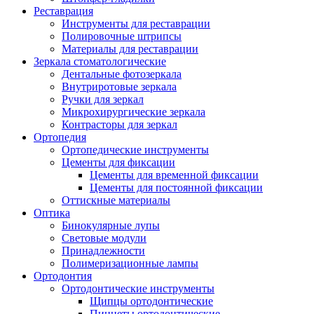
Реставрация
Инструменты для реставрации
Полировочные штрипсы
Материалы для реставрации
Зеркала стоматологические
Дентальные фотозеркала
Внутриротовые зеркала
Ручки для зеркал
Микрохирургические зеркала
Контрасторы для зеркал
Ортопедия
Ортопедические инструменты
Цементы для фиксации
Цементы для временной фиксации
Цементы для постоянной фиксации
Оттискные материалы
Оптика
Бинокулярные лупы
Световые модули
Принадлежности
Полимеризационные лампы
Ортодонтия
Ортодонтические инструменты
Щипцы ортодонтические
Пинцеты ортодонтические