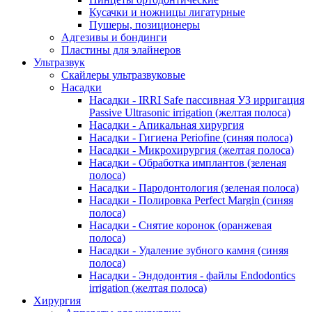
Кусачки и ножницы лигатурные
Пушеры, позиционеры
Адгезивы и бондинги
Пластины для элайнеров
Ультразвук
Скайлеры ультразвуковые
Насадки
Насадки - IRRI Safe пассивная УЗ ирригация
Passive Ultrasonic irrigation (желтая полоса)
Насадки - Апикальная хирургия
Насадки - Гигиена Periofine (синяя полоса)
Насадки - Микрохирургия (желтая полоса)
Насадки - Обработка имплантов (зеленая
полоса)
Насадки - Пародонтология (зеленая полоса)
Насадки - Полировка Perfect Margin (синяя
полоса)
Насадки - Снятие коронок (оранжевая
полоса)
Насадки - Удаление зубного камня (синяя
полоса)
Насадки - Эндодонтия - файлы Endodontics
irrigation (желтая полоса)
Хирургия