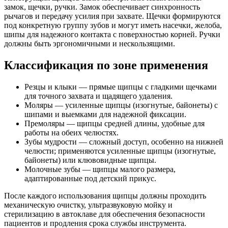
замок, щечки, ручки. Замок обеспечивает синхронность
рычагов и передачу усилия при захвате. Щечки формируются
под конкретную группу зубов и могут иметь насечки, желоба,
шипы для надежного контакта с поверхностью корней. Ручки
должны быть эргономичными и нескользящими.
Классификация по зоне применения
Резцы и клыки — прямые щипцы с гладкими щечками
для точного захвата и щадящего удаления.
Моляры — усиленные щипцы (изогнутые, байонеты) с
шипами и выемками для надежной фиксации.
Премоляры — щипцы средней длины, удобные для
работы на обеих челюстях.
Зубы мудрости — сложный доступ, особенно на нижней
челюсти; применяются усиленные щипцы (изогнутые,
байонеты) или клювовидные щипцы.
Молочные зубы — щипцы малого размера,
адаптированные под детский прикус.
После каждого использования щипцы должны проходить
механическую очистку, ультразвуковую мойку и
стерилизацию в автоклаве для обеспечения безопасности
пациентов и продления срока службы инструмента.