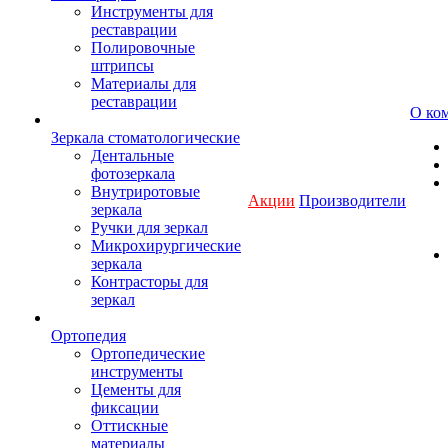
Инструменты для
реставрации
Полировочные
штрипсы
Материалы для
реставрации
О ко
Зеркала стоматологические
Дентальные
фотозеркала
Внутриротовые
Акции
Производители
зеркала
Ручки для зеркал
Микрохирургические
зеркала
Контрасторы для
зеркал
Ортопедия
Ортопедические
инструменты
Цементы для
фиксации
Оттискные
материалы