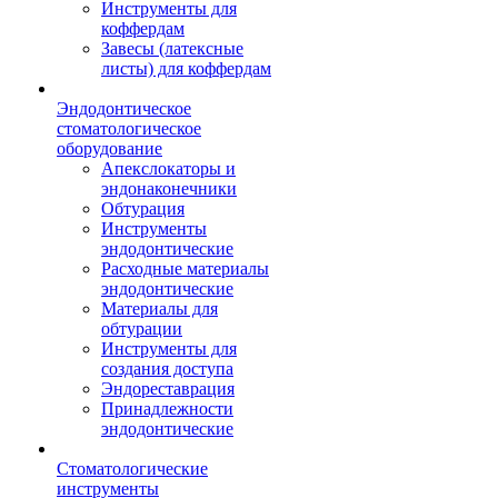
Инструменты для
коффердам
Завесы (латексные
листы) для коффердам
Эндодонтическое
стоматологическое
оборудование
Апекслокаторы и
эндонаконечники
Обтурация
Инструменты
эндодонтические
Расходные материалы
эндодонтические
Материалы для
обтурации
Инструменты для
создания доступа
Эндореставрация
Принадлежности
эндодонтические
Стоматологические
инструменты