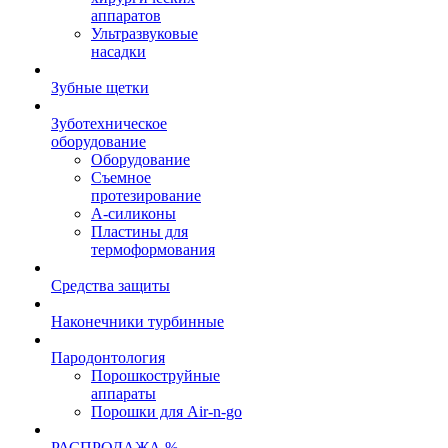
аппаратов
Ультразвуковые
насадки
Зубные щетки
Зуботехническое
оборудование
Оборудование
Съемное
протезирование
А-силиконы
Пластины для
термоформования
Средства защиты
Наконечники турбинные
Пародонтология
Порошкоструйные
аппараты
Порошки для Air-n-go
РАСПРОДАЖА %