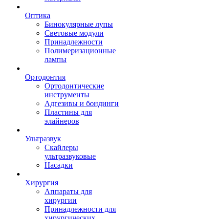
Оптика
Бинокулярные лупы
Световые модули
Принадлежности
Полимеризационные
лампы
Ортодонтия
Ортодонтические
инструменты
Адгезивы и бондинги
Пластины для
элайнеров
Ультразвук
Скайлеры
ультразвуковые
Насадки
Хирургия
Аппараты для
хирургии
Принадлежности для
хирургических