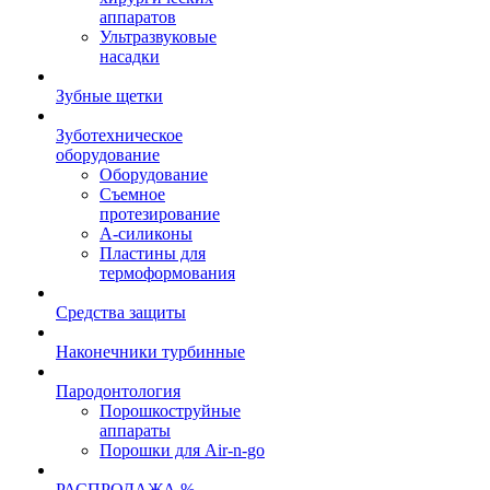
аппаратов
Ультразвуковые
насадки
Зубные щетки
Зуботехническое
оборудование
Оборудование
Съемное
протезирование
А-силиконы
Пластины для
термоформования
Средства защиты
Наконечники турбинные
Пародонтология
Порошкоструйные
аппараты
Порошки для Air-n-go
РАСПРОДАЖА %