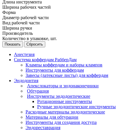
Длина инструмента
Ширина рабочих частей
Форма
Диаметр рабочей части
Вид рабочей части
Ширина ручки
Производитель
Количество в упаковке, шт.
Сбросить
Анестезия
Система коффердам РабберДам
Клампы коффердам и наборы клампов
Инструменты для коффердам
Завесы (латексные листы) для коффердам
Эндодонтия
Апекслокаторы и эндонаконечники
Обтурация
Инструменты эндодонтические
Ротационные инструменты
Ручные эндодонтические инструменты
Расходные материалы эндодонтические
Материалы для обтурации
Инструменты для создания доступа
Эндореставрация