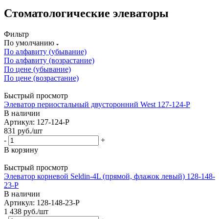
Стоматологические элеваторы
Фильтр
По умолчанию
По алфавиту (убывание)
По алфавиту (возрастание)
По цене (убывание)
По цене (возрастание)
Быстрый просмотр
Элеватор периостальный двусторонний West 127-124-P
В наличии
Артикул: 127-124-P
831
руб.
/шт
-
+
В корзину
Быстрый просмотр
Элеватор корневой Seldin-4L (прямой, флажок левый) 128-148-
23-P
В наличии
Артикул: 128-148-23-P
1 438
руб.
/шт