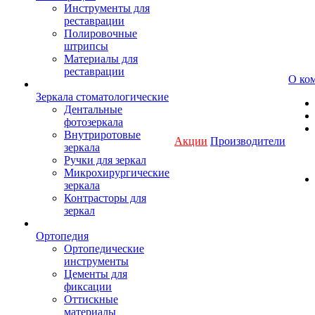
Инструменты для
реставрации
Полировочные
штрипсы
Материалы для
реставрации
О ко
Зеркала стоматологические
Дентальные
фотозеркала
Внутриротовые
Акции
Производители
зеркала
Ручки для зеркал
Микрохирургические
зеркала
Контрасторы для
зеркал
Ортопедия
Ортопедические
инструменты
Цементы для
фиксации
Оттискные
материалы