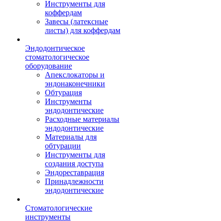
Инструменты для
коффердам
Завесы (латексные
листы) для коффердам
Эндодонтическое
стоматологическое
оборудование
Апекслокаторы и
эндонаконечники
Обтурация
Инструменты
эндодонтические
Расходные материалы
эндодонтические
Материалы для
обтурации
Инструменты для
создания доступа
Эндореставрация
Принадлежности
эндодонтические
Стоматологические
инструменты