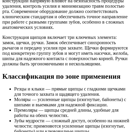
конструкции напрямую влияют на безопасность процедуры
удаления, контроль усилия и минимизацию травм полостью
рта. Современное оборудование должно соответствовать
клиническим стандартам и обеспечивать точное направление
при работе с разными группами зубов, особенно в сложных
анатомических условиях.
Конструкция щипцов включает три ключевых элемента:
замок, щечки, ручки. Замок обеспечивает синхронность
рычагов и передачу усилия при захвате. Щечки формируются
под конкретную группу зубов и могут иметь насечки, желоба,
шипы для надежного контакта с поверхностью корней. Ручки
должны быть эргономичными и нескользящими.
Классификация по зоне применения
Резцы и клыки — прямые щипцы с гладкими щечками
для точного захвата и щадящего удаления.
Моляры — усиленные щипцы (изогнутые, байонеты) с
шипами и выемками для надежной фиксации.
Премоляры — щипцы средней длины, удобные для
работы на обеих челюстях.
Зубы мудрости — сложный доступ, особенно на нижней
челюсти; применяются усиленные щипцы (изогнутые,
байонеты) или клювовидные щипцы.