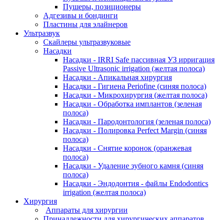
Пушеры, позиционеры
Адгезивы и бондинги
Пластины для элайнеров
Ультразвук
Скайлеры ультразвуковые
Насадки
Насадки - IRRI Safe пассивная УЗ ирригация
Passive Ultrasonic irrigation (желтая полоса)
Насадки - Апикальная хирургия
Насадки - Гигиена Periofine (синяя полоса)
Насадки - Микрохирургия (желтая полоса)
Насадки - Обработка имплантов (зеленая
полоса)
Насадки - Пародонтология (зеленая полоса)
Насадки - Полировка Perfect Margin (синяя
полоса)
Насадки - Снятие коронок (оранжевая
полоса)
Насадки - Удаление зубного камня (синяя
полоса)
Насадки - Эндодонтия - файлы Endodontics
irrigation (желтая полоса)
Хирургия
Аппараты для хирургии
Принадлежности для хирургических аппаратов