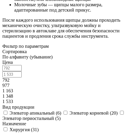
Молочные зубы — щипцы малого размера,
адаптированные под детский прикус.
После каждого использования щипцы должны проходить
механическую очистку, ультразвуковую мойку и
стерилизацию в автоклаве для обеспечения безопасности
пациентов и продления срока службы инструмента.
Фильтр по параметрам
Сортировка
По алфавиту (убывание)
Цена
792
977
1 163
1 348
1 533
Вид продукции
Элеватор апикальный (
6
)
Элеватор корневой (
20
)
Элеватор периостальный (
5
)
Назначение
Хирургия (
31
)