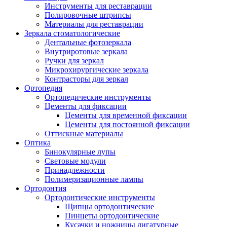
Инструменты для реставрации
Полировочные штрипсы
Материалы для реставрации
Зеркала стоматологические
Дентальные фотозеркала
Внутриротовые зеркала
Ручки для зеркал
Микрохирургические зеркала
Контрасторы для зеркал
Ортопедия
Ортопедические инструменты
Цементы для фиксации
Цементы для временной фиксации
Цементы для постоянной фиксации
Оттискные материалы
Оптика
Бинокулярные лупы
Световые модули
Принадлежности
Полимеризационные лампы
Ортодонтия
Ортодонтические инструменты
Щипцы ортодонтические
Пинцеты ортодонтические
Кусачки и ножницы лигатурные