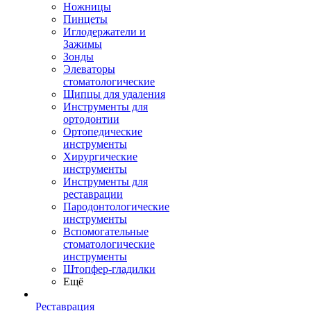
Ножницы
Пинцеты
Иглодержатели и
Зажимы
Зонды
Элеваторы
стоматологические
Щипцы для удаления
Инструменты для
ортодонтии
Ортопедические
инструменты
Хирургические
инструменты
Инструменты для
реставрации
Пародонтологические
инструменты
Вспомогательные
стоматологические
инструменты
Штопфер-гладилки
Ещё
Реставрация