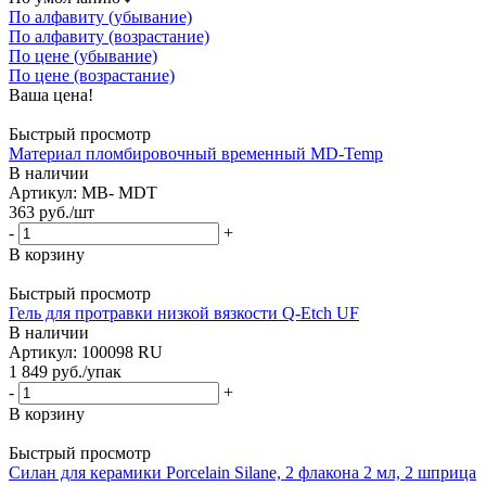
По алфавиту (убывание)
По алфавиту (возрастание)
По цене (убывание)
По цене (возрастание)
Ваша цена!
Быстрый просмотр
Материал пломбировочный временный MD-Temp
В наличии
Артикул: MB- MDT
363
руб.
/шт
-
+
В корзину
Быстрый просмотр
Гель для протравки низкой вязкости Q-Etch UF
В наличии
Артикул: 100098 RU
1 849
руб.
/упак
-
+
В корзину
Быстрый просмотр
Силан для керамики Porcelain Silane, 2 флакона 2 мл, 2 шприца