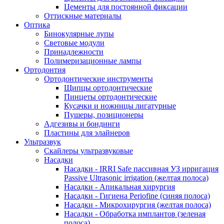
Цементы для постоянной фиксации
Оттискные материалы
Оптика
Бинокулярные лупы
Световые модули
Принадлежности
Полимеризационные лампы
Ортодонтия
Ортодонтические инструменты
Щипцы ортодонтические
Пинцеты ортодонтические
Кусачки и ножницы лигатурные
Пушеры, позиционеры
Адгезивы и бондинги
Пластины для элайнеров
Ультразвук
Скайлеры ультразвуковые
Насадки
Насадки - IRRI Safe пассивная УЗ ирригация
Passive Ultrasonic irrigation (желтая полоса)
Насадки - Апикальная хирургия
Насадки - Гигиена Periofine (синяя полоса)
Насадки - Микрохирургия (желтая полоса)
Насадки - Обработка имплантов (зеленая
полоса)