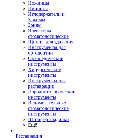
Ножницы
Пинцеты
Иглодержатели и
Зажимы
Зонды
Элеваторы
стоматологические
Щипцы для удаления
Инструменты для
ортодонтии
Ортопедические
инструменты
Хирургические
инструменты
Инструменты для
реставрации
Пародонтологические
инструменты
Вспомогательные
стоматологические
инструменты
Штопфер-гладилки
Ещё
Реставрация