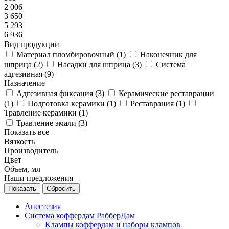
2 006
3 650
5 293
6 936
Вид продукции
Материал пломбировочный (
1
)
Наконечник для
шприца (
2
)
Насадки для шприца (
3
)
Система
адгезивная (
9
)
Назначение
Адгезивная фиксация (
3
)
Керамические реставрации
(
1
)
Подготовка керамики (
1
)
Реставрация (
1
)
Травление керамики (
1
)
Травление эмали (
3
)
Показать все
Вязкость
Производитель
Цвет
Объем, мл
Наши предложения
Сбросить
Анестезия
Система коффердам РабберДам
Клампы коффердам и наборы клампов