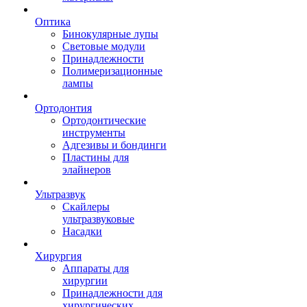
Оптика
Бинокулярные лупы
Световые модули
Принадлежности
Полимеризационные
лампы
Ортодонтия
Ортодонтические
инструменты
Адгезивы и бондинги
Пластины для
элайнеров
Ультразвук
Скайлеры
ультразвуковые
Насадки
Хирургия
Аппараты для
хирургии
Принадлежности для
хирургических