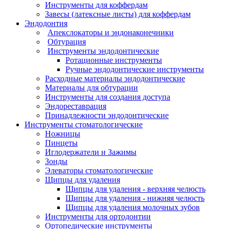
Инструменты для коффердам
Завесы (латексные листы) для коффердам
Эндодонтия
Апекслокаторы и эндонаконечники
Обтурация
Инструменты эндодонтические
Ротационные инструменты
Ручные эндодонтические инструменты
Расходные материалы эндодонтические
Материалы для обтурации
Инструменты для создания доступа
Эндореставрация
Принадлежности эндодонтические
Инструменты стоматологические
Ножницы
Пинцеты
Иглодержатели и Зажимы
Зонды
Элеваторы стоматологические
Щипцы для удаления
Щипцы для удаления - верхняя челюсть
Щипцы для удаления - нижняя челюсть
Щипцы для удаления молочных зубов
Инструменты для ортодонтии
Ортопедические инструменты