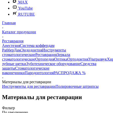
MAX
YouTube
RUTUBE
Главная
-
Каталог продукции
-
Реставрация
Анестезия
Система коффердам
РабберДам
Эндодонтия
Инструменты
стоматологические
Реставрация
Зеркала
стоматологические
Ортопедия
Оптика
Ортодонтия
Ультразвук
Хи
зубные щетки
Зуботехническое оборудование
Средства
защиты
Стоматологические
наконечники
Пародонтология
РАСПРОДАЖА %
-
Материалы для реставрации
Инструменты для реставрации
Полировочные штрипсы
Материалы для реставрации
Фильтр
По умолчанию