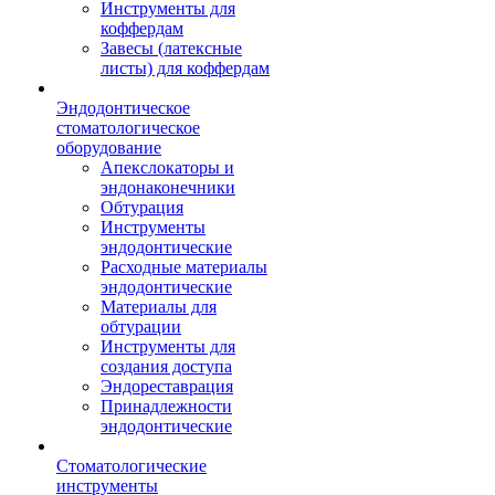
Инструменты для
коффердам
Завесы (латексные
листы) для коффердам
Эндодонтическое
стоматологическое
оборудование
Апекслокаторы и
эндонаконечники
Обтурация
Инструменты
эндодонтические
Расходные материалы
эндодонтические
Материалы для
обтурации
Инструменты для
создания доступа
Эндореставрация
Принадлежности
эндодонтические
Стоматологические
инструменты