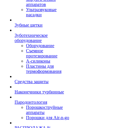
аппаратов
Ультразвуковые
насадки
Зубные щетки
Зуботехническое
оборудование
Оборудование
Съемное
протезирование
А-силиконы
Пластины для
термоформования
Средства защиты
Наконечники турбинные
Пародонтология
Порошкоструйные
аппараты
Порошки для Air-n-go
РАСПРОДАЖА %