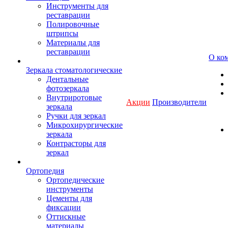
Инструменты для
реставрации
Полировочные
штрипсы
Материалы для
реставрации
О ко
Зеркала стоматологические
Дентальные
фотозеркала
Внутриротовые
Акции
Производители
зеркала
Ручки для зеркал
Микрохирургические
зеркала
Контрасторы для
зеркал
Ортопедия
Ортопедические
инструменты
Цементы для
фиксации
Оттискные
материалы