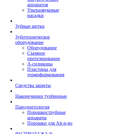
аппаратов
Ультразвуковые
насадки
Зубные щетки
Зуботехническое
оборудование
Оборудование
Съемное
протезирование
А-силиконы
Пластины для
термоформования
Средства защиты
Наконечники турбинные
Пародонтология
Порошкоструйные
аппараты
Порошки для Air-n-go
РАСПРОДАЖА %