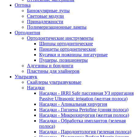
Оптика
Бинокулярные лупы
Световые модули
Принадлежности
Полимеризационные лампы
Ортодонтия
Ортодонтические инструменты
Щипцы ортодонтические
Пинцеты ортодонтические
Кусачки и ножницы лигатурные
Пушеры, позиционеры
Адгезивы и бондинги
Пластины для элайнеров
Ультразвук
Скайлеры ультразвуковые
Насадки
Насадки - IRRI Safe пассивная УЗ ирригация
Passive Ultrasonic irrigation (желтая полоса)
Насадки - Апикальная хирургия
Насадки - Гигиена Periofine (синяя полоса)
Насадки - Микрохирургия (желтая полоса)
Насадки - Обработка имплантов (зеленая
полоса)
Насадки - Пародонтология (зеленая полоса)