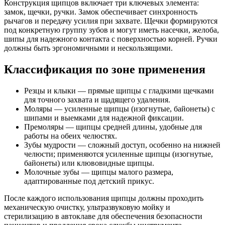
Конструкция щипцов включает три ключевых элемента:
замок, щечки, ручки. Замок обеспечивает синхронность
рычагов и передачу усилия при захвате. Щечки формируются
под конкретную группу зубов и могут иметь насечки, желоба,
шипы для надежного контакта с поверхностью корней. Ручки
должны быть эргономичными и нескользящими.
Классификация по зоне применения
Резцы и клыки — прямые щипцы с гладкими щечками
для точного захвата и щадящего удаления.
Моляры — усиленные щипцы (изогнутые, байонеты) с
шипами и выемками для надежной фиксации.
Премоляры — щипцы средней длины, удобные для
работы на обеих челюстях.
Зубы мудрости — сложный доступ, особенно на нижней
челюсти; применяются усиленные щипцы (изогнутые,
байонеты) или клювовидные щипцы.
Молочные зубы — щипцы малого размера,
адаптированные под детский прикус.
После каждого использования щипцы должны проходить
механическую очистку, ультразвуковую мойку и
стерилизацию в автоклаве для обеспечения безопасности