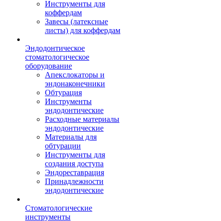
Инструменты для
коффердам
Завесы (латексные
листы) для коффердам
Эндодонтическое
стоматологическое
оборудование
Апекслокаторы и
эндонаконечники
Обтурация
Инструменты
эндодонтические
Расходные материалы
эндодонтические
Материалы для
обтурации
Инструменты для
создания доступа
Эндореставрация
Принадлежности
эндодонтические
Стоматологические
инструменты