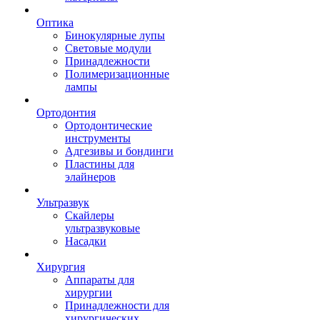
Оптика
Бинокулярные лупы
Световые модули
Принадлежности
Полимеризационные
лампы
Ортодонтия
Ортодонтические
инструменты
Адгезивы и бондинги
Пластины для
элайнеров
Ультразвук
Скайлеры
ультразвуковые
Насадки
Хирургия
Аппараты для
хирургии
Принадлежности для
хирургических