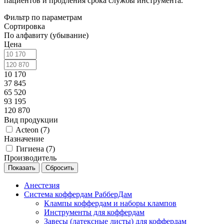
пациентов и продления срока службы инструмента.
Фильтр по параметрам
Сортировка
По алфавиту (убывание)
Цена
10 170
37 845
65 520
93 195
120 870
Вид продукции
Acteon (
7
)
Назначение
Гигиена (
7
)
Производитель
Сбросить
Анестезия
Система коффердам РабберДам
Клампы коффердам и наборы клампов
Инструменты для коффердам
Завесы (латексные листы) для коффердам