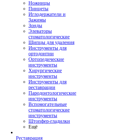
Ножницы
Пинцеты
Иглодержатели и
Зажимы
Зонды
Элеваторы
стоматологические
Щипцы для удаления
Инструменты для
ортодонтии
Ортопедические
инструменты
Хирургические
инструменты
Инструменты для
реставрации
Пародонтологические
инструменты
Вспомогательные
стоматологические
инструменты
Штопфер-гладилки
Ещё
Реставрация