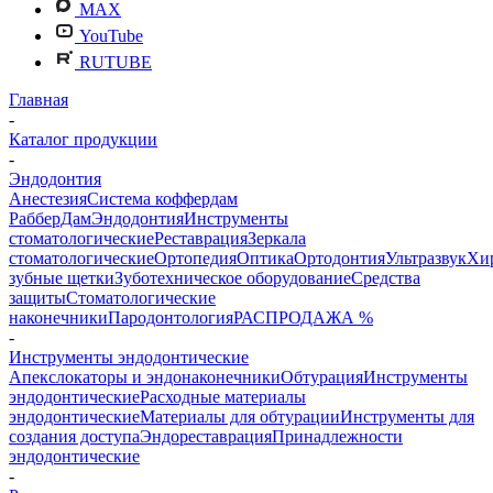
MAX
YouTube
RUTUBE
Главная
-
Каталог продукции
-
Эндодонтия
Анестезия
Система коффердам
РабберДам
Эндодонтия
Инструменты
стоматологические
Реставрация
Зеркала
стоматологические
Ортопедия
Оптика
Ортодонтия
Ультразвук
Хи
зубные щетки
Зуботехническое оборудование
Средства
защиты
Стоматологические
наконечники
Пародонтология
РАСПРОДАЖА %
-
Инструменты эндодонтические
Апекслокаторы и эндонаконечники
Обтурация
Инструменты
эндодонтические
Расходные материалы
эндодонтические
Материалы для обтурации
Инструменты для
создания доступа
Эндореставрация
Принадлежности
эндодонтические
-