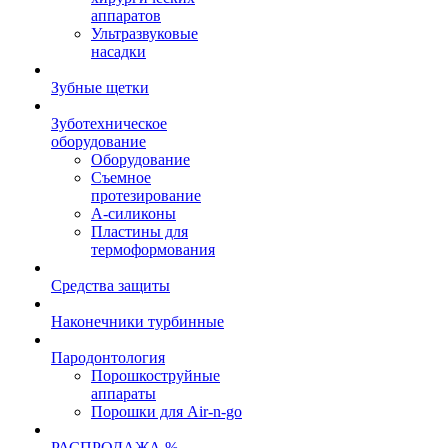
аппаратов
Ультразвуковые
насадки
Зубные щетки
Зуботехническое
оборудование
Оборудование
Съемное
протезирование
А-силиконы
Пластины для
термоформования
Средства защиты
Наконечники турбинные
Пародонтология
Порошкоструйные
аппараты
Порошки для Air-n-go
РАСПРОДАЖА %