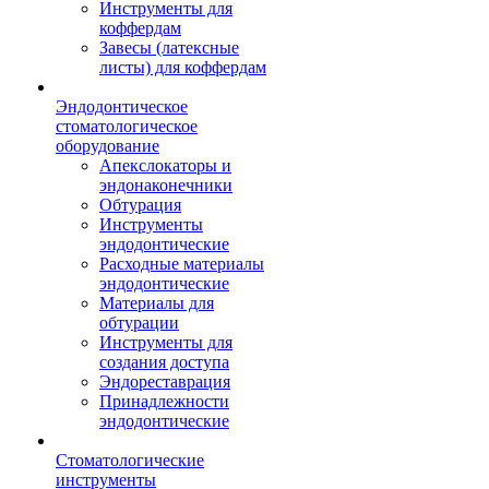
Инструменты для
коффердам
Завесы (латексные
листы) для коффердам
Эндодонтическое
стоматологическое
оборудование
Апекслокаторы и
эндонаконечники
Обтурация
Инструменты
эндодонтические
Расходные материалы
эндодонтические
Материалы для
обтурации
Инструменты для
создания доступа
Эндореставрация
Принадлежности
эндодонтические
Стоматологические
инструменты