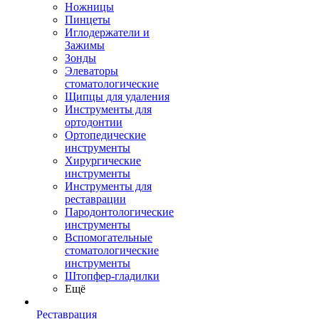
Ножницы
Пинцеты
Иглодержатели и
Зажимы
Зонды
Элеваторы
стоматологические
Щипцы для удаления
Инструменты для
ортодонтии
Ортопедические
инструменты
Хирургические
инструменты
Инструменты для
реставрации
Пародонтологические
инструменты
Вспомогательные
стоматологические
инструменты
Штопфер-гладилки
Ещё
Реставрация