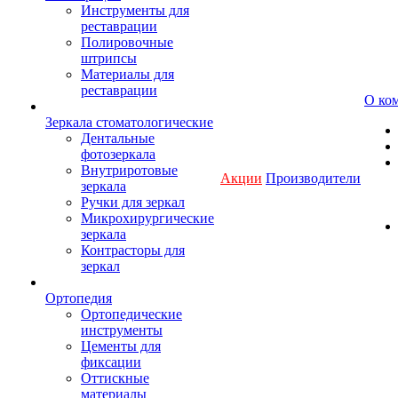
Инструменты для
реставрации
Полировочные
штрипсы
Материалы для
реставрации
О ко
Зеркала стоматологические
Дентальные
фотозеркала
Внутриротовые
Акции
Производители
зеркала
Ручки для зеркал
Микрохирургические
зеркала
Контрасторы для
зеркал
Ортопедия
Ортопедические
инструменты
Цементы для
фиксации
Оттискные
материалы