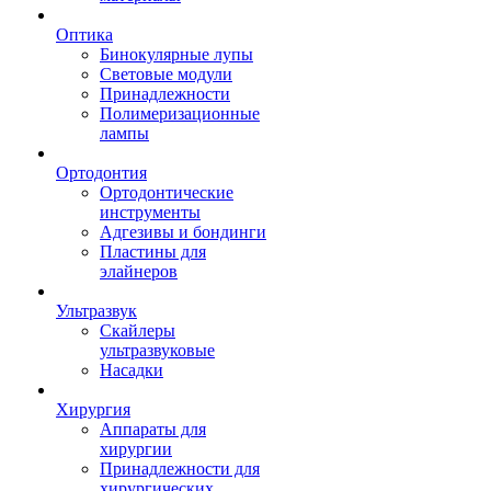
Оптика
Бинокулярные лупы
Световые модули
Принадлежности
Полимеризационные
лампы
Ортодонтия
Ортодонтические
инструменты
Адгезивы и бондинги
Пластины для
элайнеров
Ультразвук
Скайлеры
ультразвуковые
Насадки
Хирургия
Аппараты для
хирургии
Принадлежности для
хирургических