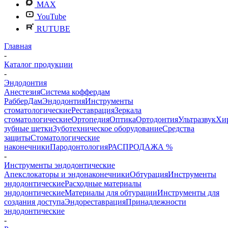
MAX
YouTube
RUTUBE
Главная
-
Каталог продукции
-
Эндодонтия
Анестезия
Система коффердам
РабберДам
Эндодонтия
Инструменты
стоматологические
Реставрация
Зеркала
стоматологические
Ортопедия
Оптика
Ортодонтия
Ультразвук
Хи
зубные щетки
Зуботехническое оборудование
Средства
защиты
Стоматологические
наконечники
Пародонтология
РАСПРОДАЖА %
-
Инструменты эндодонтические
Апекслокаторы и эндонаконечники
Обтурация
Инструменты
эндодонтические
Расходные материалы
эндодонтические
Материалы для обтурации
Инструменты для
создания доступа
Эндореставрация
Принадлежности
эндодонтические
-