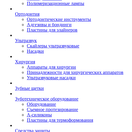
Полимеризационные лампы
Ортодонтия
Ортодонтические инструменты
Адгезивы и бондинги
Пластины для элайнеров
Ультразвук
Скайлеры ультразвуковые
Насадки
Хирургия
Аппараты для хирургии
Принадлежности для хирургических аппаратов
Ультразвуковые насадки
Зубные щетки
Зуботехническое оборудование
Оборудование
Съемное протезирование
А-силиконы
Пластины для термоформования
Средства защиты