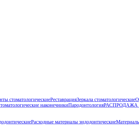
нты стоматологические
Реставрация
Зеркала стоматологические
О
томатологические наконечники
Пародонтология
РАСПРОДАЖА
додонтические
Расходные материалы эндодонтические
Материалы