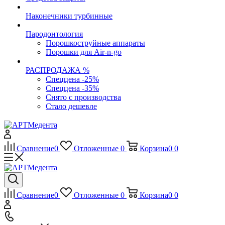
Наконечники турбинные
Пародонтология
Порошкоструйные аппараты
Порошки для Air-n-go
РАСПРОДАЖА %
Спеццена -25%
Спеццена -35%
Снято с производства
Стало дешевле
Сравнение
0
Отложенные
0
Корзина
0
0
Сравнение
0
Отложенные
0
Корзина
0
0