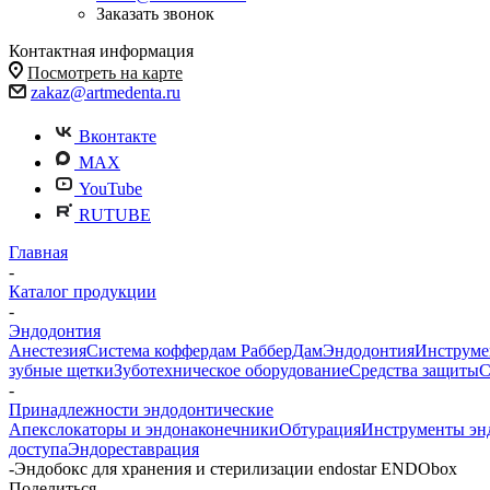
Заказать звонок
Контактная информация
Посмотреть на карте
zakaz@artmedenta.ru
Вконтакте
MAX
YouTube
RUTUBE
Главная
-
Каталог продукции
-
Эндодонтия
Анестезия
Система коффердам РабберДам
Эндодонтия
Инструме
зубные щетки
Зуботехническое оборудование
Средства защиты
С
-
Принадлежности эндодонтические
Апекслокаторы и эндонаконечники
Обтурация
Инструменты эн
доступа
Эндореставрация
-
Эндобокс для хранения и стерилизации endostar ENDObox
Поделиться