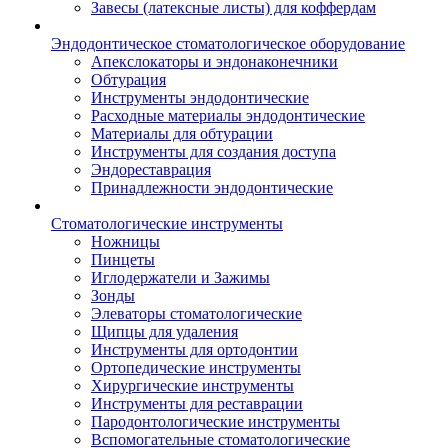
Завесы (латексные листы) для коффердам
Эндодонтическое стоматологическое оборудование
Апекслокаторы и эндонаконечники
Обтурация
Инструменты эндодонтические
Расходные материалы эндодонтические
Материалы для обтурации
Инструменты для создания доступа
Эндореставрация
Принадлежности эндодонтические
Стоматологические инструменты
Ножницы
Пинцеты
Иглодержатели и Зажимы
Зонды
Элеваторы стоматологические
Щипцы для удаления
Инструменты для ортодонтии
Ортопедические инструменты
Хирургические инструменты
Инструменты для реставрации
Пародонтологические инструменты
Вспомогательные стоматологические