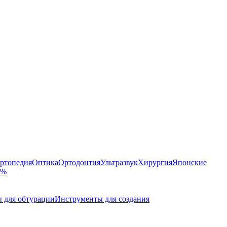
ртопедия
Оптика
Ортодонтия
Ультразвук
Хирургия
Японские
 %
 для обтурации
Инструменты для создания