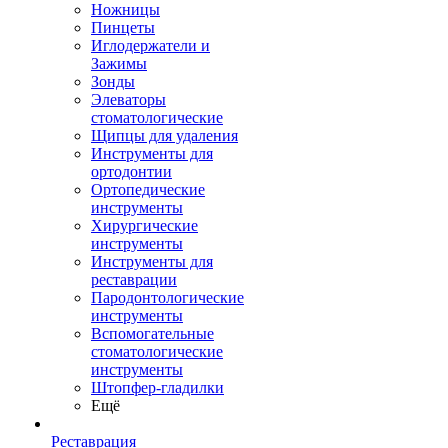
Ножницы
Пинцеты
Иглодержатели и
Зажимы
Зонды
Элеваторы
стоматологические
Щипцы для удаления
Инструменты для
ортодонтии
Ортопедические
инструменты
Хирургические
инструменты
Инструменты для
реставрации
Пародонтологические
инструменты
Вспомогательные
стоматологические
инструменты
Штопфер-гладилки
Ещё
Реставрация