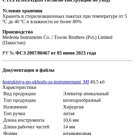
Условия хранения
Хранить в стерилизационных пакетах при температуре от 5
ºС до 40 ºС и влажности не более 80%
Производство
Medenta Instruments Co. / Towne Brothers (Pvt.) Limited
(Пакистан)
РУ №
ФСЗ 2007/00467 от 05 июня 2023 года
Документация и файлы
Instruktsiya-po-ukhodu-za-instrumentami_MI
49,5 кб
Характеристики
Вид продукции
Элеватор апикальный
Тип продукции
штопорообразный
Назначение
Хирургия
Тип ручки
литая
Длина инструмента
10,6 мм
Длина рабочих частей
14 мм
Форма
штыковидная