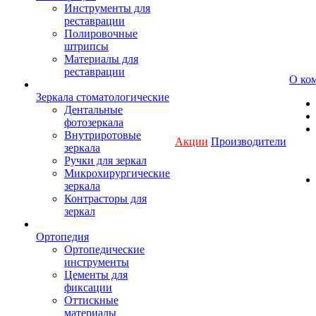
Инструменты для
реставрации
Полировочные
штрипсы
Материалы для
реставрации
О ко
Зеркала стоматологические
Дентальные
фотозеркала
Внутриротовые
Акции
Производители
зеркала
Ручки для зеркал
Микрохирургические
зеркала
Контрасторы для
зеркал
Ортопедия
Ортопедические
инструменты
Цементы для
фиксации
Оттискные
материалы