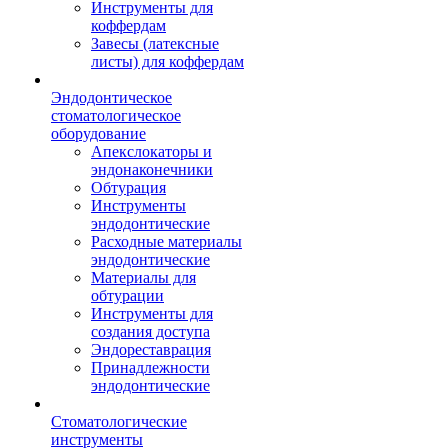
Инструменты для
коффердам
Завесы (латексные
листы) для коффердам
Эндодонтическое
стоматологическое
оборудование
Апекслокаторы и
эндонаконечники
Обтурация
Инструменты
эндодонтические
Расходные материалы
эндодонтические
Материалы для
обтурации
Инструменты для
создания доступа
Эндореставрация
Принадлежности
эндодонтические
Стоматологические
инструменты