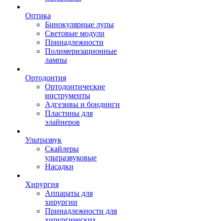
Оптика
Бинокулярные лупы
Световые модули
Принадлежности
Полимеризационные
лампы
Ортодонтия
Ортодонтические
инструменты
Адгезивы и бондинги
Пластины для
элайнеров
Ультразвук
Скайлеры
ультразвуковые
Насадки
Хирургия
Аппараты для
хирургии
Принадлежности для
хирургических