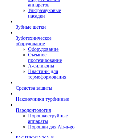
аппаратов
Ультразвуковые
насадки
Зубные щетки
Зуботехническое
оборудование
Оборудование
Съемное
протезирование
А-силиконы
Пластины для
термоформования
Средства защиты
Наконечники турбинные
Пародонтология
Порошкоструйные
аппараты
Порошки для Air-n-go
РАСПРОДАЖА %