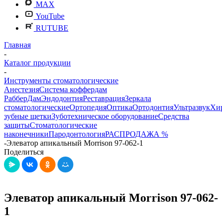
MAX
YouTube
RUTUBE
Главная
-
Каталог продукции
-
Инструменты стоматологические
Анестезия
Система коффердам
РабберДам
Эндодонтия
Реставрация
Зеркала
стоматологические
Ортопедия
Оптика
Ортодонтия
Ультразвук
Хи
зубные щетки
Зуботехническое оборудование
Средства
защиты
Стоматологические
наконечники
Пародонтология
РАСПРОДАЖА %
-
Элеватор апикальный Morrison 97-062-1
Поделиться
Элеватор апикальный Morrison 97-062-
1