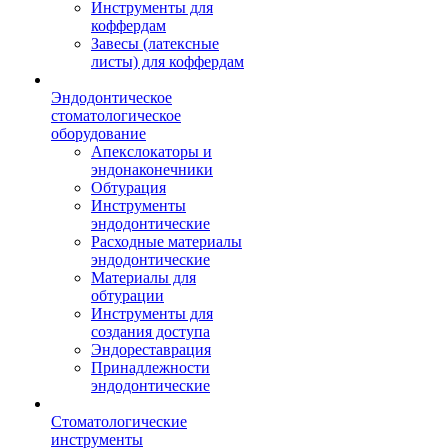
Инструменты для
коффердам
Завесы (латексные
листы) для коффердам
Эндодонтическое
стоматологическое
оборудование
Апекслокаторы и
эндонаконечники
Обтурация
Инструменты
эндодонтические
Расходные материалы
эндодонтические
Материалы для
обтурации
Инструменты для
создания доступа
Эндореставрация
Принадлежности
эндодонтические
Стоматологические
инструменты