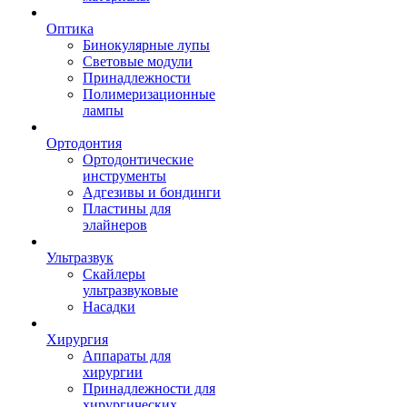
Оптика
Бинокулярные лупы
Световые модули
Принадлежности
Полимеризационные
лампы
Ортодонтия
Ортодонтические
инструменты
Адгезивы и бондинги
Пластины для
элайнеров
Ультразвук
Скайлеры
ультразвуковые
Насадки
Хирургия
Аппараты для
хирургии
Принадлежности для
хирургических