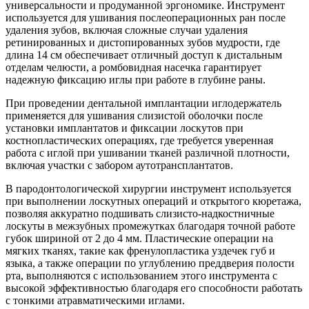
универсальности и продуманной эргономике. Инструмент
используется для ушивания послеоперационных ран после
удаления зубов, включая сложные случаи удаления
ретинированных и дистопированных зубов мудрости, где
длина 14 см обеспечивает отличный доступ к дистальным
отделам челюсти, а ромбовидная насечка гарантирует
надежную фиксацию иглы при работе в глубине раны.
При проведении дентальной имплантации иглодержатель
применяется для ушивания слизистой оболочки после
установки имплантатов и фиксации лоскутов при
костнопластических операциях, где требуется уверенная
работа с иглой при ушивании тканей различной плотности,
включая участки с забором аутотрансплантатов.
В пародонтологической хирургии инструмент используется
при выполнении лоскутных операций и открытого кюретажа,
позволяя аккуратно подшивать слизисто-надкостничные
лоскуты в межзубных промежутках благодаря точной работе
губок шириной от 2 до 4 мм. Пластические операции на
мягких тканях, такие как френулопластика уздечек губ и
языка, а также операции по углублению преддверия полости
рта, выполняются с использованием этого инструмента с
высокой эффективностью благодаря его способности работать
с тонкими атравматическими иглами.