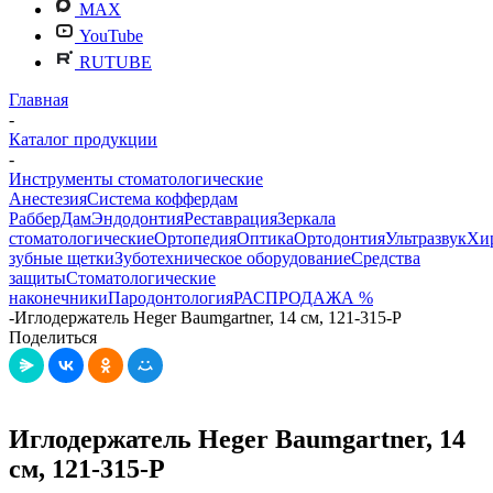
MAX
YouTube
RUTUBE
Главная
-
Каталог продукции
-
Инструменты стоматологические
Анестезия
Система коффердам
РабберДам
Эндодонтия
Реставрация
Зеркала
стоматологические
Ортопедия
Оптика
Ортодонтия
Ультразвук
Хи
зубные щетки
Зуботехническое оборудование
Средства
защиты
Стоматологические
наконечники
Пародонтология
РАСПРОДАЖА %
-
Иглодержатель Heger Baumgartner, 14 см, 121-315-P
Поделиться
Иглодержатель Heger Baumgartner, 14
см, 121-315-P