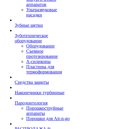
аппаратов
Ультразвуковые
насадки
Зубные щетки
Зуботехническое
оборудование
Оборудование
Съемное
протезирование
А-силиконы
Пластины для
термоформования
Средства защиты
Наконечники турбинные
Пародонтология
Порошкоструйные
аппараты
Порошки для Air-n-go
РАСПРОДАЖА %