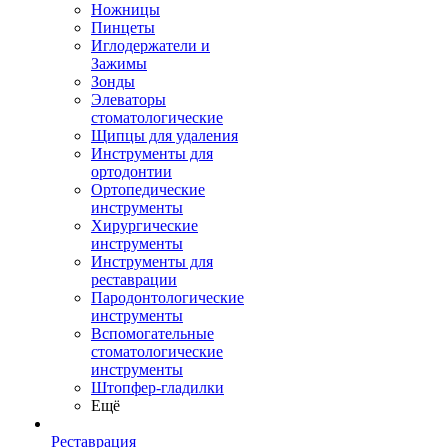
Ножницы
Пинцеты
Иглодержатели и
Зажимы
Зонды
Элеваторы
стоматологические
Щипцы для удаления
Инструменты для
ортодонтии
Ортопедические
инструменты
Хирургические
инструменты
Инструменты для
реставрации
Пародонтологические
инструменты
Вспомогательные
стоматологические
инструменты
Штопфер-гладилки
Ещё
Реставрация