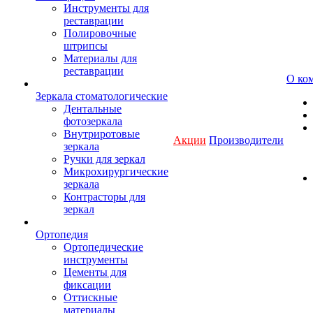
Инструменты для
реставрации
Полировочные
штрипсы
Материалы для
реставрации
О ко
Зеркала стоматологические
Дентальные
фотозеркала
Внутриротовые
Акции
Производители
зеркала
Ручки для зеркал
Микрохирургические
зеркала
Контрасторы для
зеркал
Ортопедия
Ортопедические
инструменты
Цементы для
фиксации
Оттискные
материалы