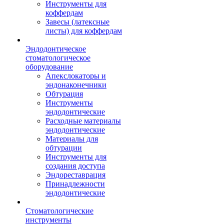
Инструменты для
коффердам
Завесы (латексные
листы) для коффердам
Эндодонтическое
стоматологическое
оборудование
Апекслокаторы и
эндонаконечники
Обтурация
Инструменты
эндодонтические
Расходные материалы
эндодонтические
Материалы для
обтурации
Инструменты для
создания доступа
Эндореставрация
Принадлежности
эндодонтические
Стоматологические
инструменты