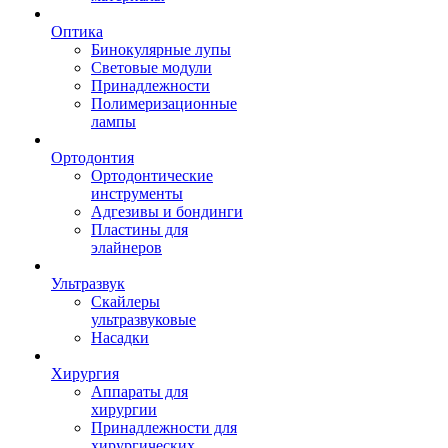
Оптика
Бинокулярные лупы
Световые модули
Принадлежности
Полимеризационные
лампы
Ортодонтия
Ортодонтические
инструменты
Адгезивы и бондинги
Пластины для
элайнеров
Ультразвук
Скайлеры
ультразвуковые
Насадки
Хирургия
Аппараты для
хирургии
Принадлежности для
хирургических