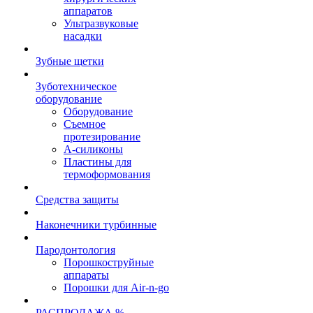
аппаратов
Ультразвуковые
насадки
Зубные щетки
Зуботехническое
оборудование
Оборудование
Съемное
протезирование
А-силиконы
Пластины для
термоформования
Средства защиты
Наконечники турбинные
Пародонтология
Порошкоструйные
аппараты
Порошки для Air-n-go
РАСПРОДАЖА %