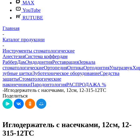
MAX
YouTube
RUTUBE
Главная
-
Каталог продукции
-
Инструменты стоматологические
Анестезия
Система коффердам
РабберДам
Эндодонтия
Реставрация
Зеркала
стоматологические
Ортопедия
Оптика
Ортодонтия
Ультразвук
Хи
зубные щетки
Зуботехническое оборудование
Средства
защиты
Стоматологические
наконечники
Пародонтология
РАСПРОДАЖА %
-
Иглодержатель с насечками, 12см, 12-315-12ТС
Поделиться
Иглодержатель с насечками, 12см, 12-
315-12ТС