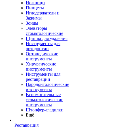
Ножницы
Пинцеты
Иглодержатели и
Зажимы
Зонды
Элеваторы
стоматологические
Щипцы для удаления
Инструменты для
ортодонтии
Ортопедические
инструменты
Хирургические
инструменты
Инструменты для
реставрации
Пародонтологические
инструменты
Вспомогательные
стоматологические
инструменты
Штопфер-гладилки
Ещё
Реставрация