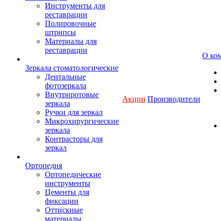
Инструменты для
реставрации
Полировочные
штрипсы
Материалы для
реставрации
О ко
Зеркала стоматологические
Дентальные
фотозеркала
Внутриротовые
Акции
Производители
зеркала
Ручки для зеркал
Микрохирургические
зеркала
Контрасторы для
зеркал
Ортопедия
Ортопедические
инструменты
Цементы для
фиксации
Оттискные
материалы