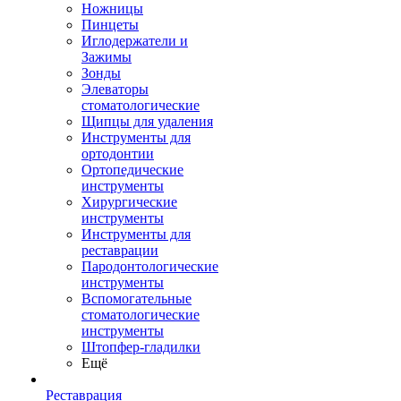
Ножницы
Пинцеты
Иглодержатели и
Зажимы
Зонды
Элеваторы
стоматологические
Щипцы для удаления
Инструменты для
ортодонтии
Ортопедические
инструменты
Хирургические
инструменты
Инструменты для
реставрации
Пародонтологические
инструменты
Вспомогательные
стоматологические
инструменты
Штопфер-гладилки
Ещё
Реставрация