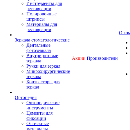
Инструменты для
реставрации
Полировочные
штрипсы
Материалы для
реставрации
О ко
Зеркала стоматологические
Дентальные
фотозеркала
Внутриротовые
Акции
Производители
зеркала
Ручки для зеркал
Микрохирургические
зеркала
Контрасторы для
зеркал
Ортопедия
Ортопедические
инструменты
Цементы для
фиксации
Оттискные
материалы