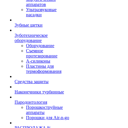
аппаратов
Ультразвуковые
насадки
Зубные щетки
Зуботехническое
оборудование
Оборудование
Съемное
протезирование
А-силиконы
Пластины для
термоформования
Средства защиты
Наконечники турбинные
Пародонтология
Порошкоструйные
аппараты
Порошки для Air-n-go
РАСПРОДАЖА %