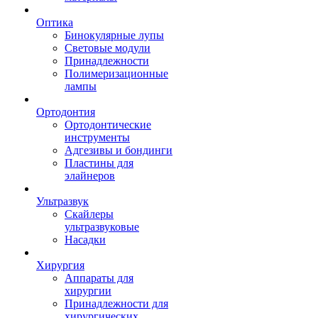
Оптика
Бинокулярные лупы
Световые модули
Принадлежности
Полимеризационные
лампы
Ортодонтия
Ортодонтические
инструменты
Адгезивы и бондинги
Пластины для
элайнеров
Ультразвук
Скайлеры
ультразвуковые
Насадки
Хирургия
Аппараты для
хирургии
Принадлежности для
хирургических