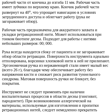
рабочей части от кончика до изгиба 11 мм. Рабочая часть
имеет зубчики по верхнему краю. Кончик рабочей части
о
развернут на 40
, что упрощает навигацию в условиях
затрудненного доступа и облегчает работу (рука не
загораживает обзор).
Рабочая часть предназначена для аккуратного захвата и
укладки ретракционной нити. Может использоваться при
тонком биотипе десны. Подходит для работы с нитями
небольших размеров: 00; 000.
Рука всегда находится сбоку от пациента и не загораживает
обзор области ретракции. Поверхность инструмента идеально
отполирована, ворсинки хлопковой нити к ней не прилипают.
Эргономичная ручка из нержавеющей стали имеет малый вес
(всего 26 г), благодаря чему обеспечивает работу без
напряжения кисти и снижает риск развития туннельного
синдрома. Матовая поверхность ручки не бликует, без
покрытия.
Инструмент не следует применять при наличии
воспалительных процессов в области десны (гингивит,
пародонтит). При возникновении аллергической на
материалы, используемые для изготовления и пропитки
ретракционных нитей, следует немедленно прекратить