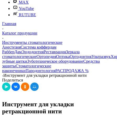
MAX
YouTube
RUTUBE
Главная
-
Каталог продукции
-
Инструменты стоматологические
Анестезия
Система коффердам
РабберДам
Эндодонтия
Реставрация
Зеркала
стоматологические
Ортопедия
Оптика
Ортодонтия
Ультразвук
Хи
зубные щетки
Зуботехническое оборудование
Средства
защиты
Стоматологические
наконечники
Пародонтология
РАСПРОДАЖА %
-
Инструмент для укладки ретракционной нити
Поделиться
Инструмент для укладки
ретракционной нити