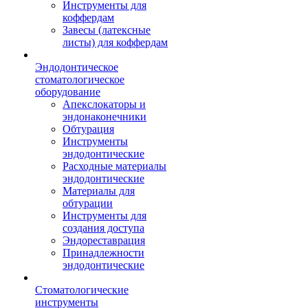
Инструменты для
коффердам
Завесы (латексные
листы) для коффердам
Эндодонтическое
стоматологическое
оборудование
Апекслокаторы и
эндонаконечники
Обтурация
Инструменты
эндодонтические
Расходные материалы
эндодонтические
Материалы для
обтурации
Инструменты для
создания доступа
Эндореставрация
Принадлежности
эндодонтические
Стоматологические
инструменты