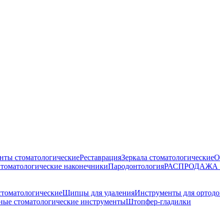
нты стоматологические
Реставрация
Зеркала стоматологические
О
томатологические наконечники
Пародонтология
РАСПРОДАЖА
стоматологические
Щипцы для удаления
Инструменты для ортод
ные стоматологические инструменты
Штопфер-гладилки