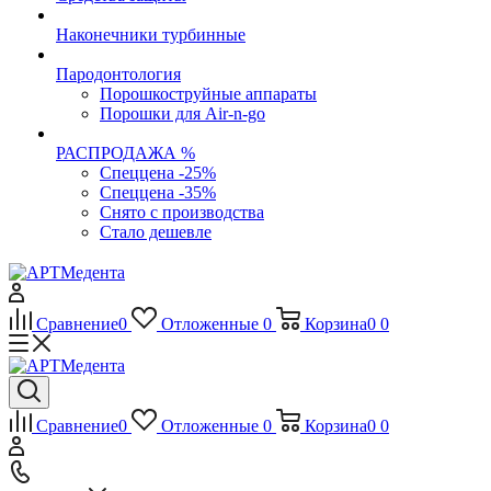
Наконечники турбинные
Пародонтология
Порошкоструйные аппараты
Порошки для Air-n-go
РАСПРОДАЖА %
Спеццена -25%
Спеццена -35%
Снято с производства
Стало дешевле
Сравнение
0
Отложенные
0
Корзина
0
0
Сравнение
0
Отложенные
0
Корзина
0
0