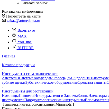
Заказать звонок
Контактная информация
Посмотреть на карте
zakaz@artmedenta.ru
Вконтакте
MAX
YouTube
RUTUBE
Главная
-
Каталог продукции
-
Инструменты стоматологические
Анестезия
Система коффердам РабберДам
Эндодонтия
Инструме
зубные щетки
Зуботехническое оборудование
Средства защиты
С
-
Инструменты для реставрации
Ножницы
Пинцеты
Иглодержатели и Зажимы
Зонды
Элеваторы 
инструменты
Пародонтологические инструменты
Вспомогатель
-
Гладилка интерпроксимальная Minnesota 1
Поделиться