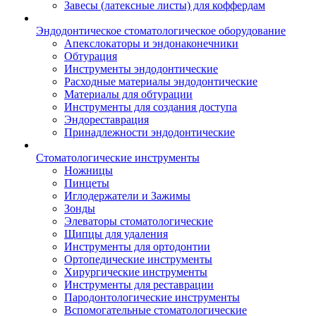
Завесы (латексные листы) для коффердам
Эндодонтическое стоматологическое оборудование
Апекслокаторы и эндонаконечники
Обтурация
Инструменты эндодонтические
Расходные материалы эндодонтические
Материалы для обтурации
Инструменты для создания доступа
Эндореставрация
Принадлежности эндодонтические
Стоматологические инструменты
Ножницы
Пинцеты
Иглодержатели и Зажимы
Зонды
Элеваторы стоматологические
Щипцы для удаления
Инструменты для ортодонтии
Ортопедические инструменты
Хирургические инструменты
Инструменты для реставрации
Пародонтологические инструменты
Вспомогательные стоматологические