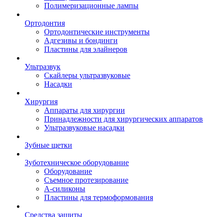
Полимеризационные лампы
Ортодонтия
Ортодонтические инструменты
Адгезивы и бондинги
Пластины для элайнеров
Ультразвук
Скайлеры ультразвуковые
Насадки
Хирургия
Аппараты для хирургии
Принадлежности для хирургических аппаратов
Ультразвуковые насадки
Зубные щетки
Зуботехническое оборудование
Оборудование
Съемное протезирование
А-силиконы
Пластины для термоформования
Средства защиты