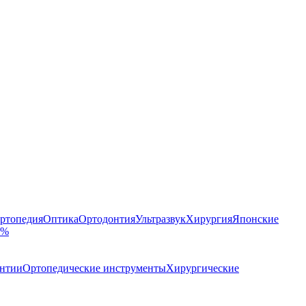
ртопедия
Оптика
Ортодонтия
Ультразвук
Хирургия
Японские
 %
онтии
Ортопедические инструменты
Хирургические