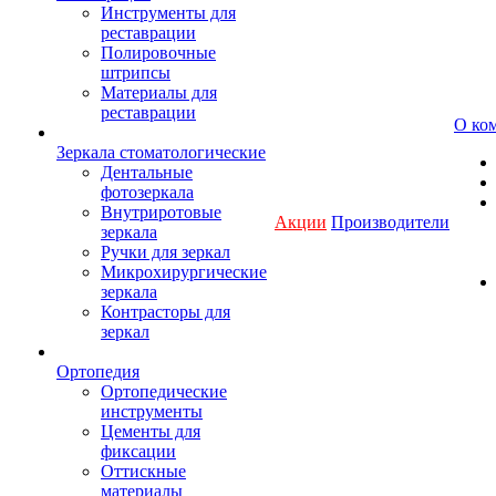
Инструменты для
реставрации
Полировочные
штрипсы
Материалы для
реставрации
О ко
Зеркала стоматологические
Дентальные
фотозеркала
Внутриротовые
Акции
Производители
зеркала
Ручки для зеркал
Микрохирургические
зеркала
Контрасторы для
зеркал
Ортопедия
Ортопедические
инструменты
Цементы для
фиксации
Оттискные
материалы