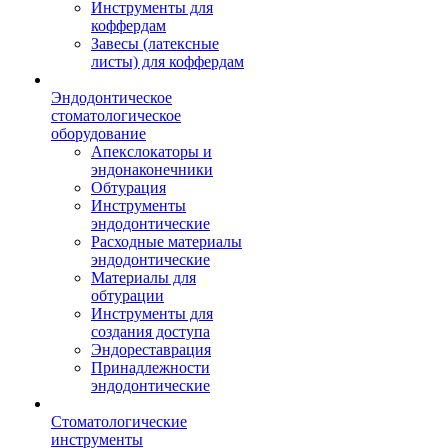
Инструменты для
коффердам
Завесы (латексные
листы) для коффердам
Эндодонтическое
стоматологическое
оборудование
Апекслокаторы и
эндонаконечники
Обтурация
Инструменты
эндодонтические
Расходные материалы
эндодонтические
Материалы для
обтурации
Инструменты для
создания доступа
Эндореставрация
Принадлежности
эндодонтические
Стоматологические
инструменты