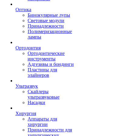
Оптика
Бинокулярные лупы
Световые модули
Принадлежности
Полимеризационные
лампы
Ортодонтия
Ортодонтические
инструменты
Адгезивы и бондинги
Пластины для
элайнеров
Ультразвук
Скайлеры
ультразвуковые
Насадки
Хирургия
Аппараты для
хирургии
Принадлежности для
хирургических