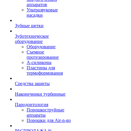
аппаратов
Ультразвуковые
насадки
Зубные щетки
Зуботехническое
оборудование
Оборудование
Съемное
протезирование
А-силиконы
Пластины для
термоформования
Средства защиты
Наконечники турбинные
Пародонтология
Порошкоструйные
аппараты
Порошки для Air-n-go
РАСПРОДАЖА %