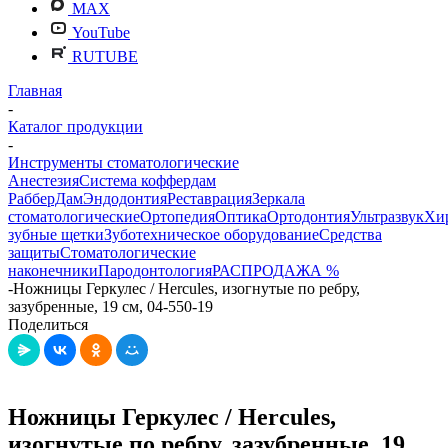
MAX
YouTube
RUTUBE
Главная
-
Каталог продукции
-
Инструменты стоматологические
Анестезия
Система коффердам
РабберДам
Эндодонтия
Реставрация
Зеркала
стоматологические
Ортопедия
Оптика
Ортодонтия
Ультразвук
Хи
зубные щетки
Зуботехническое оборудование
Средства
защиты
Стоматологические
наконечники
Пародонтология
РАСПРОДАЖА %
-
Ножницы Геркулес / Hercules, изогнутые по ребру,
зазубренные, 19 см, 04-550-19
Поделиться
Ножницы Геркулес / Hercules,
изогнутые по ребру, зазубренные, 19