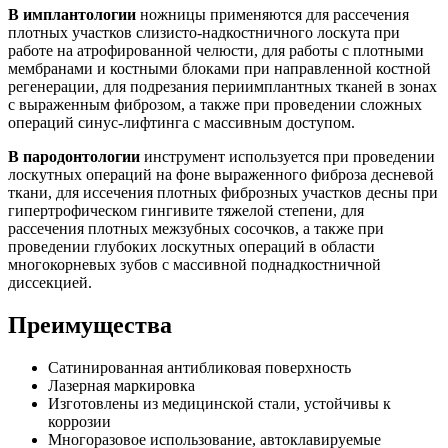
В имплантологии
ножницы применяются для рассечения
плотных участков слизисто-надкостничного лоскута при
работе на атрофированной челюсти, для работы с плотными
мембранами и костными блоками при направленной костной
регенерации, для подрезания периимплантных тканей в зонах
с выраженным фиброзом, а также при проведении сложных
операций синус-лифтинга с массивным доступом.
В пародонтологии
инструмент используется при проведении
лоскутных операций на фоне выраженного фиброза десневой
ткани, для иссечения плотных фиброзных участков десны при
гипертрофическом гингивите тяжелой степени, для
рассечения плотных межзубных сосочков, а также при
проведении глубоких лоскутных операций в области
многокорневых зубов с массивной поднадкостничной
диссекцией.
Преимущества
Сатинированная антибликовая поверхность
Лазерная маркировка
Изготовлены из медицинской стали, устойчивы к
коррозии
Многоразовое использование, автоклавируемые