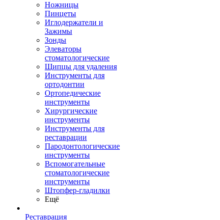
Ножницы
Пинцеты
Иглодержатели и
Зажимы
Зонды
Элеваторы
стоматологические
Щипцы для удаления
Инструменты для
ортодонтии
Ортопедические
инструменты
Хирургические
инструменты
Инструменты для
реставрации
Пародонтологические
инструменты
Вспомогательные
стоматологические
инструменты
Штопфер-гладилки
Ещё
Реставрация