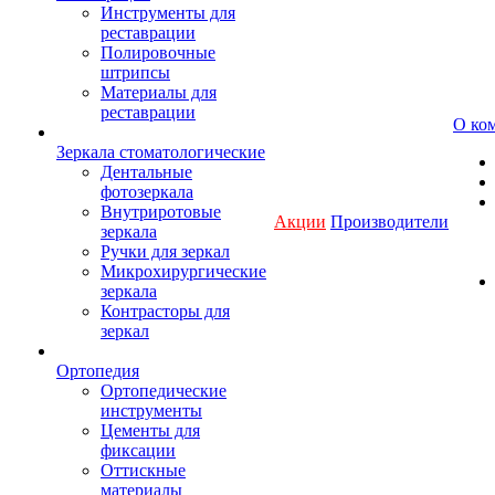
Инструменты для
реставрации
Полировочные
штрипсы
Материалы для
реставрации
О ко
Зеркала стоматологические
Дентальные
фотозеркала
Внутриротовые
Акции
Производители
зеркала
Ручки для зеркал
Микрохирургические
зеркала
Контрасторы для
зеркал
Ортопедия
Ортопедические
инструменты
Цементы для
фиксации
Оттискные
материалы