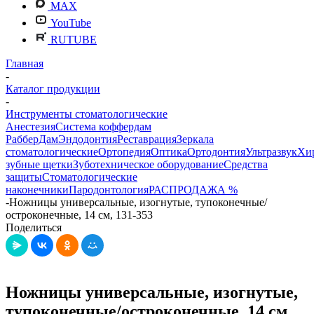
MAX
YouTube
RUTUBE
Главная
-
Каталог продукции
-
Инструменты стоматологические
Анестезия
Система коффердам
РабберДам
Эндодонтия
Реставрация
Зеркала
стоматологические
Ортопедия
Оптика
Ортодонтия
Ультразвук
Хи
зубные щетки
Зуботехническое оборудование
Средства
защиты
Стоматологические
наконечники
Пародонтология
РАСПРОДАЖА %
-
Ножницы универсальные, изогнутые, тупоконечные/
остроконечные, 14 см, 131-353
Поделиться
Ножницы универсальные, изогнутые,
тупоконечные/остроконечные, 14 см,