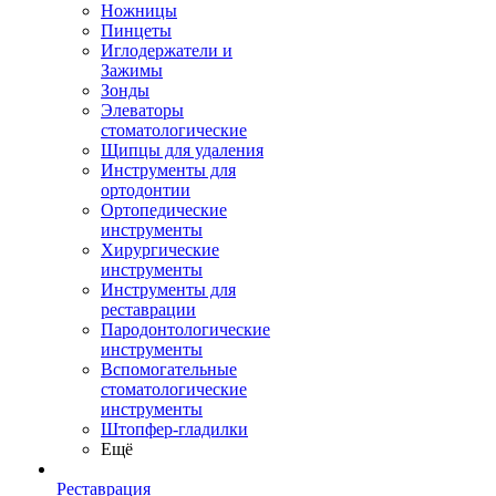
Ножницы
Пинцеты
Иглодержатели и
Зажимы
Зонды
Элеваторы
стоматологические
Щипцы для удаления
Инструменты для
ортодонтии
Ортопедические
инструменты
Хирургические
инструменты
Инструменты для
реставрации
Пародонтологические
инструменты
Вспомогательные
стоматологические
инструменты
Штопфер-гладилки
Ещё
Реставрация