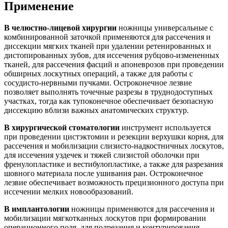
Применение
В челюстно-лицевой хирургии
ножницы универсальные с
комбинированной заточкой применяются для рассечения и
диссекции мягких тканей при удалении ретенированных и
дистопированных зубов, для иссечения рубцово-измененных
тканей, для рассечения фасций и апоневрозов при проведении
обширных лоскутных операций, а также для работы с
сосудисто-нервными пучками. Остроконечное лезвие
позволяет выполнять точечные разрезы в труднодоступных
участках, тогда как тупоконечное обеспечивает безопасную
диссекцию вблизи важных анатомических структур.
В хирургической стоматологии
инструмент используется
при проведении цистэктомии и резекции верхушки корня, для
рассечения и мобилизации слизисто-надкостничных лоскутов,
для иссечения уздечек и тяжей слизистой оболочки при
френулопластике и вестибулопластике, а также для разрезания
шовного материала после ушивания ран. Остроконечное
лезвие обеспечивает возможность прецизионного доступа при
иссечении мелких новообразований.
В имплантологии
ножницы применяются для рассечения и
мобилизации мягкотканных лоскутов при формировании
операционного поля, для подрезания и контурирования