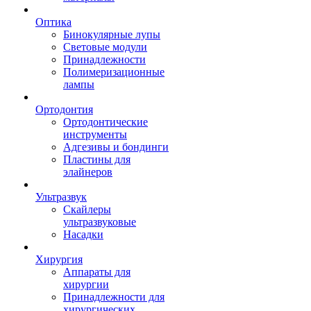
Оптика
Бинокулярные лупы
Световые модули
Принадлежности
Полимеризационные
лампы
Ортодонтия
Ортодонтические
инструменты
Адгезивы и бондинги
Пластины для
элайнеров
Ультразвук
Скайлеры
ультразвуковые
Насадки
Хирургия
Аппараты для
хирургии
Принадлежности для
хирургических