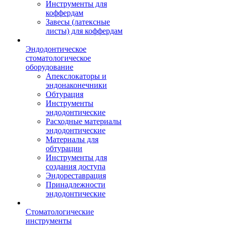
Инструменты для
коффердам
Завесы (латексные
листы) для коффердам
Эндодонтическое
стоматологическое
оборудование
Апекслокаторы и
эндонаконечники
Обтурация
Инструменты
эндодонтические
Расходные материалы
эндодонтические
Материалы для
обтурации
Инструменты для
создания доступа
Эндореставрация
Принадлежности
эндодонтические
Стоматологические
инструменты