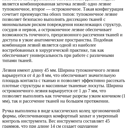
является комбинированная заточка лезвий: одно лезвие
тупоконечное, второе — остроконечное. Такая конфигурация
сочетает преимущества обоих типов: тупоконечное лезвие
позволяет безопасно выполнять диссекцию тканей с
минимальным риском повреждения нижележащих структур,
сосудов и нервов, а остроконечное лезвие обеспечивает
возможность точечного, прецизионного рассечения тканей и
доступа в узкие анатомические пространства. Подобная
комбинация лезвий является одной из наиболее
востребованных в хирургической практике, так как
обеспечивает универсальность при работе с различными
типами тканей.
Лезвия имеют длину 45 мм. Ширина тупоконечного лезвия
варьируется от 4 до 8 мм, что обеспечивает значительную
площадь контакта с тканью и позволяет эффективно рассекать
плотные структуры и массивные тканевые лоскуты. Ширина
остроконечного лезвия варьируется от 1 до 7 мм, что
позволяет выполнять как точечные разрезы узким кончиком (1
мм), так и рассечение тканей на большем протяжении.
Ручка выполнена в виде классических колец эргономичной
формы, обеспечивающих комфортный захват и уверенный
контроль инструмента. Вес инструмента составляет 45
граммов, что при длине 14 см создает ощущение