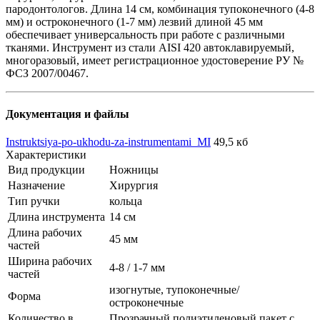
пародонтологов. Длина 14 см, комбинация тупоконечного (4-8
мм) и остроконечного (1-7 мм) лезвий длиной 45 мм
обеспечивает универсальность при работе с различными
тканями. Инструмент из стали AISI 420 автоклавируемый,
многоразовый, имеет регистрационное удостоверение РУ №
ФСЗ 2007/00467.
Документация и файлы
Instruktsiya-po-ukhodu-za-instrumentami_MI
49,5 кб
Характеристики
Вид продукции
Ножницы
Назначение
Хирургия
Тип ручки
кольца
Длина инструмента
14 см
Длина рабочих
45 мм
частей
Ширина рабочих
4-8 / 1-7 мм
частей
изогнутые, тупоконечные/
Форма
остроконечные
Количество в
Прозрачный полиэтиленовый пакет с