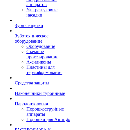
аппаратов
Ультразвуковые
насадки
Зубные щетки
Зуботехническое
оборудование
Оборудование
Съемное
протезирование
А-силиконы
Пластины для
термоформования
Средства защиты
Наконечники турбинные
Пародонтология
Порошкоструйные
аппараты
Порошки для Air-n-go
РАСПРОДАЖА %