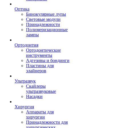
Оптика
Бинокулярные лупы
Световые модули
Принадлежности
Полимеризационные
лампы
Ортодонтия
Ортодонтические
инструменты
Адгезивы и бондинги
Пластины для
элайнеров
Ультразвук
Скайлеры
ультразвуковые
Насадки
Хирургия
Аппараты для
хирургии
Принадлежности для
хирургических