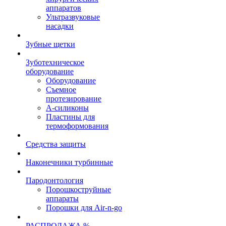
аппаратов
Ультразвуковые
насадки
Зубные щетки
Зуботехническое
оборудование
Оборудование
Съемное
протезирование
А-силиконы
Пластины для
термоформования
Средства защиты
Наконечники турбинные
Пародонтология
Порошкоструйные
аппараты
Порошки для Air-n-go
РАСПРОДАЖА %