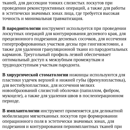
тканей, для диссекции тонких слизистых лоскутов при
проведении реконструктивных операций, а также для работы
в эстетически значимых зонах лица, где требуется высокая
точность и минимальная травматизация.
В пародонтологии
инструмент используется при проведении
лоскутных операций для контурирования десневого края, для
прецизионного подрезания десневых сосочков, для иссечения
гипертрофированных участков десны при гингивэктомии, а
также для удаления грануляционной ткани из пародонтальных
карманов. Треугольный профиль лезвий обеспечивает
оптимальный доступ к межзубным промежуткам и
труднодоступным участкам пародонта.
В хирургической стоматологии
ножницы используются для
пластики уздечек верхней и нижней губы (френулопластика),
для вестибулопластики, для иссечения мелких
новообразований слизистой оболочки (папиллом, фибром,
мукоцеле), а также для удаления швов в послеоперационном
периоде.
В имплантологии
инструмент применяется для деликатной
мобилизации мягкотканных лоскутов при формировании
операционного поля в эстетически значимых зонах, для
подрезания и контурирования периимплантных тканей при