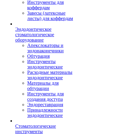
Инструменты для
коффердам
Завесы (латексные
листы) для коффердам
Эндодонтическое
стоматологическое
оборудование
Апекслокаторы и
эндонаконечники
Обтурация
Инструменты
эндодонтические
Расходные материалы
эндодонтические
Материалы для
обтурации
Инструменты для
создания доступа
Эндореставрация
Принадлежности
эндодонтические
Стоматологические
инструменты