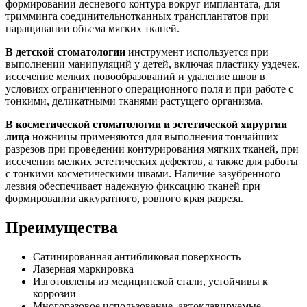
формировании десневого контура вокруг имплантата, для
тримминга соединительнотканных трансплантатов при
наращивании объема мягких тканей.
В детской стоматологии
инструмент используется при
выполнении манипуляций у детей, включая пластику уздечек,
иссечение мелких новообразований и удаление швов в
условиях ограниченного операционного поля и при работе с
тонкими, деликатными тканями растущего организма.
В косметической стоматологии и эстетической хирургии
лица
ножницы применяются для выполнения тончайших
разрезов при проведении контурирования мягких тканей, при
иссечении мелких эстетических дефектов, а также для работы
с тонкими косметическими швами. Наличие зазубренного
лезвия обеспечивает надежную фиксацию тканей при
формировании аккуратного, ровного края разреза.
Преимущества
Сатинированная антибликовая поверхность
Лазерная маркировка
Изготовлены из медицинской стали, устойчивы к
коррозии
Многоразовое использование, автоклавируемые