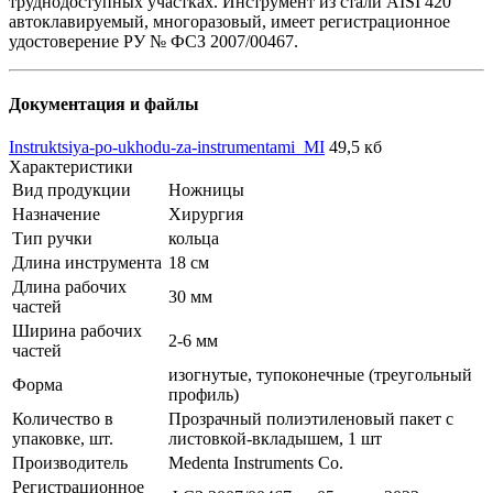
труднодоступных участках. Инструмент из стали AISI 420
автоклавируемый, многоразовый, имеет регистрационное
удостоверение РУ № ФСЗ 2007/00467.
Документация и файлы
Instruktsiya-po-ukhodu-za-instrumentami_MI
49,5 кб
Характеристики
Вид продукции
Ножницы
Назначение
Хирургия
Тип ручки
кольца
Длина инструмента
18 см
Длина рабочих
30 мм
частей
Ширина рабочих
2-6 мм
частей
изогнутые, тупоконечные (треугольный
Форма
профиль)
Количество в
Прозрачный полиэтиленовый пакет с
упаковке, шт.
листовкой-вкладышем, 1 шт
Производитель
Medenta Instruments Co.
Регистрационное