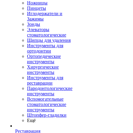
Ножницы
Пинцеты
Иглодержатели и
Зажимы
Зонды
Элеваторы
стоматологические
Щипцы для удаления
Инструменты для
ортодонтии
Ортопедические
инструменты
Хирургические
инструменты
Инструменты для
реставрации
Пародонтологические
инструменты
Вспомогательные
стоматологические
инструменты
Штопфер-гладилки
Ещё
Реставрация