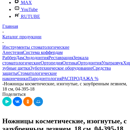
MAX
YouTube
RUTUBE
Главная
-
Каталог продукции
-
Инструменты стоматологические
Анестезия
Система коффердам
РабберДам
Эндодонтия
Реставрация
Зеркала
стоматологические
Ортопедия
Оптика
Ортодонтия
Ультразвук
Хи
зубные щетки
Зуботехническое оборудование
Средства
защиты
Стоматологические
наконечники
Пародонтология
РАСПРОДАЖА %
-
Ножницы косметические, изогнутые, с зазубренным лезвием,
18 см, 04-395-18
Поделиться
Ножницы косметические, изогнутые, с
зазубренным лезвием, 18 см, 04-395-18