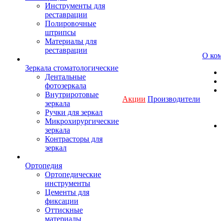
Инструменты для
реставрации
Полировочные
штрипсы
Материалы для
реставрации
О ко
Зеркала стоматологические
Дентальные
фотозеркала
Внутриротовые
Акции
Производители
зеркала
Ручки для зеркал
Микрохирургические
зеркала
Контрасторы для
зеркал
Ортопедия
Ортопедические
инструменты
Цементы для
фиксации
Оттискные
материалы