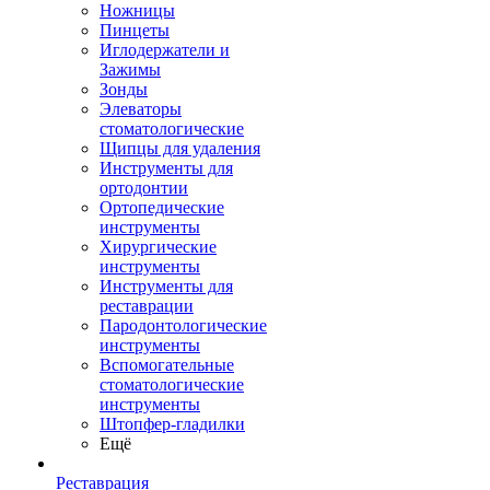
Ножницы
Пинцеты
Иглодержатели и
Зажимы
Зонды
Элеваторы
стоматологические
Щипцы для удаления
Инструменты для
ортодонтии
Ортопедические
инструменты
Хирургические
инструменты
Инструменты для
реставрации
Пародонтологические
инструменты
Вспомогательные
стоматологические
инструменты
Штопфер-гладилки
Ещё
Реставрация