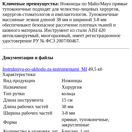
Ключевые преимущества:
Ножницы по Майо/Mayo прямые
тупоконечные подходят для челюстно-лицевых хирургов,
хирургов-стоматологов и имплантологов. Тупоконечные
массивные лезвия длиной 38 мм и шириной 3-8 мм
обеспечивают безопасное рассечение плотных тканей и
шовного материала. Инструмент из стали AISI 420
автоклавируемый, многоразовый, имеет регистрационное
удостоверение РУ № ФСЗ 2007/00467.
Документация и файлы
Instruktsiya-po-ukhodu-za-instrumentami_MI
49,5 кб
Характеристики
Вид продукции
Ножницы
Назначение
Хирургия
Тип ручки
кольца
Длина инструмента
15 см
Длина рабочих частей
38 мм
Ширина рабочих частей
3-8 мм
прямые, тупоконечные,
Форма
закругленные
Количество в упаковке, шт.
Блистер, 1 шт