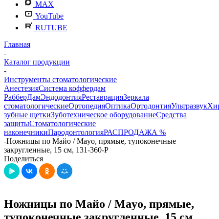
MAX
YouTube
RUTUBE
Главная
-
Каталог продукции
-
Инструменты стоматологические
Анестезия
Система коффердам
РабберДам
Эндодонтия
Реставрация
Зеркала
стоматологические
Ортопедия
Оптика
Ортодонтия
Ультразвук
Хи
зубные щетки
Зуботехническое оборудование
Средства
защиты
Стоматологические
наконечники
Пародонтология
РАСПРОДАЖА %
-
Ножницы по Майо / Mayo, прямые, тупоконечные
закругленные, 15 см, 131-360-P
Поделиться
Ножницы по Майо / Mayo, прямые,
тупоконечные закругленные, 15 см,