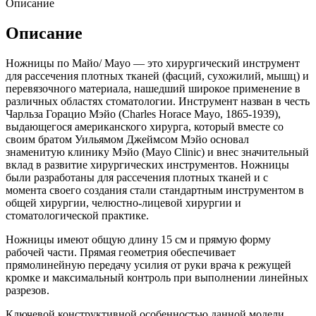
Описание
Описание
Ножницы по Майо/ Mayo — это хирургический инструмент
для рассечения плотных тканей (фасций, сухожилий, мышц) и
перевязочного материала, нашедший широкое применение в
различных областях стоматологии. Инструмент назван в честь
Чарльза Горацио Мэйо (Charles Horace Mayo, 1865-1939),
выдающегося американского хирурга, который вместе со
своим братом Уильямом Джеймсом Мэйо основал
знаменитую клинику Мэйо (Mayo Clinic) и внес значительный
вклад в развитие хирургических инструментов. Ножницы
были разработаны для рассечения плотных тканей и с
момента своего создания стали стандартным инструментом в
общей хирургии, челюстно-лицевой хирургии и
стоматологической практике.
Ножницы имеют общую длину 15 см и прямую форму
рабочей части. Прямая геометрия обеспечивает
прямолинейную передачу усилия от руки врача к режущей
кромке и максимальный контроль при выполнении линейных
разрезов.
Ключевой конструктивной особенностью данной модели