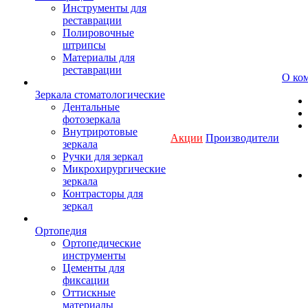
Инструменты для
реставрации
Полировочные
штрипсы
Материалы для
реставрации
О ко
Зеркала стоматологические
Дентальные
фотозеркала
Внутриротовые
Акции
Производители
зеркала
Ручки для зеркал
Микрохирургические
зеркала
Контрасторы для
зеркал
Ортопедия
Ортопедические
инструменты
Цементы для
фиксации
Оттискные
материалы