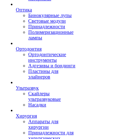
Оптика
Бинокулярные лупы
Световые модули
Принадлежности
Полимеризационные
лампы
Ортодонтия
Ортодонтические
инструменты
Адгезивы и бондинги
Пластины для
элайнеров
Ультразвук
Скайлеры
ультразвуковые
Насадки
Хирургия
Аппараты для
хирургии
Принадлежности для
хирургических