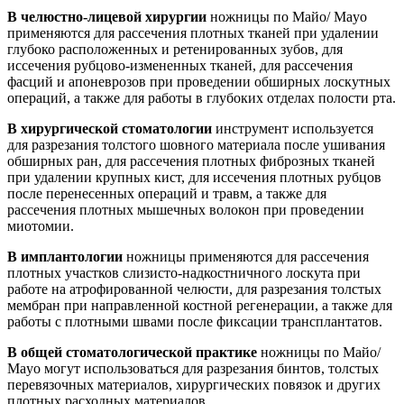
В челюстно-лицевой хирургии
ножницы по Майо/ Mayo
применяются для рассечения плотных тканей при удалении
глубоко расположенных и ретенированных зубов, для
иссечения рубцово-измененных тканей, для рассечения
фасций и апоневрозов при проведении обширных лоскутных
операций, а также для работы в глубоких отделах полости рта.
В хирургической стоматологии
инструмент используется
для разрезания толстого шовного материала после ушивания
обширных ран, для рассечения плотных фиброзных тканей
при удалении крупных кист, для иссечения плотных рубцов
после перенесенных операций и травм, а также для
рассечения плотных мышечных волокон при проведении
миотомии.
В имплантологии
ножницы применяются для рассечения
плотных участков слизисто-надкостничного лоскута при
работе на атрофированной челюсти, для разрезания толстых
мембран при направленной костной регенерации, а также для
работы с плотными швами после фиксации трансплантатов.
В общей стоматологической практике
ножницы по Майо/
Mayo могут использоваться для разрезания бинтов, толстых
перевязочных материалов, хирургических повязок и других
плотных расходных материалов.