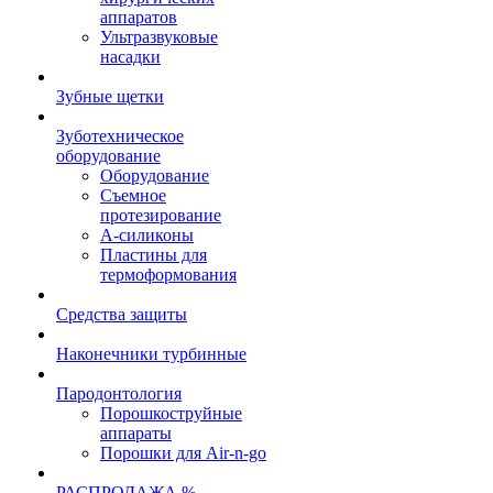
аппаратов
Ультразвуковые
насадки
Зубные щетки
Зуботехническое
оборудование
Оборудование
Съемное
протезирование
А-силиконы
Пластины для
термоформования
Средства защиты
Наконечники турбинные
Пародонтология
Порошкоструйные
аппараты
Порошки для Air-n-go
РАСПРОДАЖА %