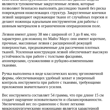
являются тупоконечные закругленные лезвия, которые
позволяют безопасно выполнять диссекцию тканей без риска
повреждения нижележащих структур. Закругленные кончики
лезвий защищают окружающие ткани от случайных порезов и
делают ножницы идеальным инструментом для работы с
шовным материалом в ограниченном операционном поле.
Лезвия имеют длину 38 мм с шириной от 3 до 8 мм, что
характерно для ножниц по Майо/ Mayo: они имеют короткие,
прочные, массивные лезвия с расширенной режущей
поверхностью, предназначенные для рассечения плотных
тканей. Усиленная конструкция лезвий обеспечивает высокую
устойчивость при работе с толстыми фасциями,
апоневрозами, сухожилиями и рубцово-измененными
тканями.
Ручка выполнена в виде классических колец эргономичной
формы, обеспечивающих удобный захват и уверенный
контроль инструмента при работе с тканями, требующими
приложения значительного усилия.
Вес инструмента составляет 54 грамма, что при длине 15 см
создает ощущение основательности и сбалансированности.
Увеличенный вес по сравнению с более легкими
микрохирургическими ножницами является характерной