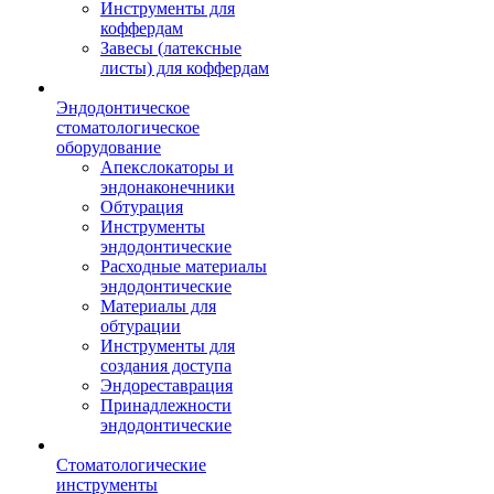
Инструменты для
коффердам
Завесы (латексные
листы) для коффердам
Эндодонтическое
стоматологическое
оборудование
Апекслокаторы и
эндонаконечники
Обтурация
Инструменты
эндодонтические
Расходные материалы
эндодонтические
Материалы для
обтурации
Инструменты для
создания доступа
Эндореставрация
Принадлежности
эндодонтические
Стоматологические
инструменты