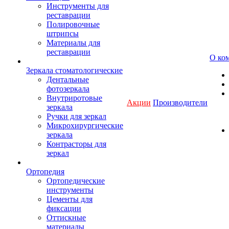
Инструменты для
реставрации
Полировочные
штрипсы
Материалы для
реставрации
О ко
Зеркала стоматологические
Дентальные
фотозеркала
Внутриротовые
Акции
Производители
зеркала
Ручки для зеркал
Микрохирургические
зеркала
Контрасторы для
зеркал
Ортопедия
Ортопедические
инструменты
Цементы для
фиксации
Оттискные
материалы