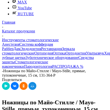
MAX
YouTube
RUTUBE
Главная
-
Каталог продукции
-
Инструменты стоматологические
Анестезия
Система коффердам
РабберДам
Эндодонтия
Реставрация
Зеркала
стоматологические
Ортопедия
Оптика
Ортодонтия
Ультразвук
Хи
зубные щетки
Зуботехническое оборудование
Средства
защиты
Стоматологические
наконечники
Пародонтология
РАСПРОДАЖА %
-
Ножницы по Майо-Стилле / Mayo-Stille, прямые,
тупоконечные, 15 см, 131-364-P
Поделиться
Ножницы по Майо-Стилле / Mayo-
Stille, прямые, тупоконечные, 15 см,