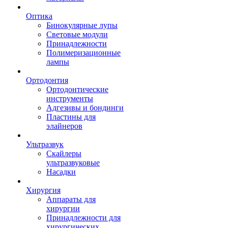
Оптика
Бинокулярные лупы
Световые модули
Принадлежности
Полимеризационные
лампы
Ортодонтия
Ортодонтические
инструменты
Адгезивы и бондинги
Пластины для
элайнеров
Ультразвук
Скайлеры
ультразвуковые
Насадки
Хирургия
Аппараты для
хирургии
Принадлежности для
хирургических