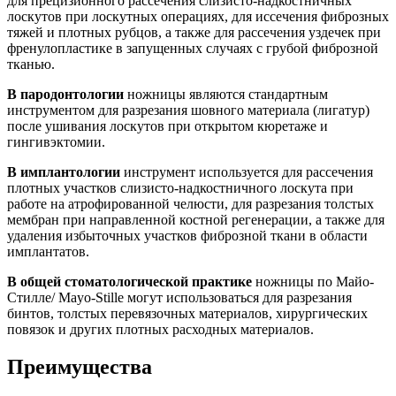
для прецизионного рассечения слизисто-надкостничных
лоскутов при лоскутных операциях, для иссечения фиброзных
тяжей и плотных рубцов, а также для рассечения уздечек при
френулопластике в запущенных случаях с грубой фиброзной
тканью.
В пародонтологии
ножницы являются стандартным
инструментом для разрезания шовного материала (лигатур)
после ушивания лоскутов при открытом кюретаже и
гингивэктомии.
В имплантологии
инструмент используется для рассечения
плотных участков слизисто-надкостничного лоскута при
работе на атрофированной челюсти, для разрезания толстых
мембран при направленной костной регенерации, а также для
удаления избыточных участков фиброзной ткани в области
имплантатов.
В общей стоматологической практике
ножницы по Майо-
Стилле/ Mayo-Stille могут использоваться для разрезания
бинтов, толстых перевязочных материалов, хирургических
повязок и других плотных расходных материалов.
Преимущества