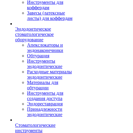
Инструменты для
коффердам
Завесы (латексные
листы) для коффердам
Эндодонтическое
стоматологическое
оборудование
Апекслокаторы и
эндонаконечники
Обтурация
Инструменты
эндодонтические
Расходные материалы
эндодонтические
Материалы для
обтурации
Инструменты для
создания доступа
Эндореставрация
Принадлежности
эндодонтические
Стоматологические
инструменты