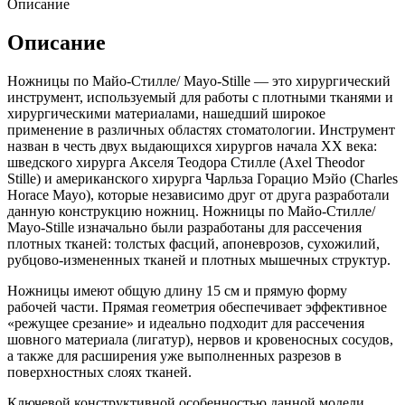
Описание
Описание
Ножницы по Майо-Стилле/ Mayo-Stille — это хирургический
инструмент, используемый для работы с плотными тканями и
хирургическими материалами, нашедший широкое
применение в различных областях стоматологии. Инструмент
назван в честь двух выдающихся хирургов начала XX века:
шведского хирурга Акселя Теодора Стилле (Axel Theodor
Stille) и американского хирурга Чарльза Горацио Мэйо (Charles
Horace Mayo), которые независимо друг от друга разработали
данную конструкцию ножниц. Ножницы по Майо-Стилле/
Mayo-Stille изначально были разработаны для рассечения
плотных тканей: толстых фасций, апоневрозов, сухожилий,
рубцово-измененных тканей и плотных мышечных структур.
Ножницы имеют общую длину 15 см и прямую форму
рабочей части. Прямая геометрия обеспечивает эффективное
«режущее срезание» и идеально подходит для рассечения
шовного материала (лигатур), нервов и кровеносных сосудов,
а также для расширения уже выполненных разрезов в
поверхностных слоях тканей.
Ключевой конструктивной особенностью данной модели