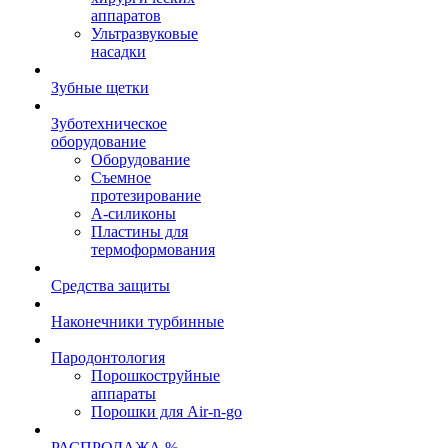
аппаратов
Ультразвуковые
насадки
Зубные щетки
Зуботехническое
оборудование
Оборудование
Съемное
протезирование
А-силиконы
Пластины для
термоформования
Средства защиты
Наконечники турбинные
Пародонтология
Порошкоструйные
аппараты
Порошки для Air-n-go
РАСПРОДАЖА %