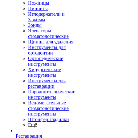
Ножницы
Пинцеты
Иглодержатели и
Зажимы
Зонды
Элеваторы
стоматологические
Щипцы для удаления
Инструменты для
ортодонтии
Ортопедические
инструменты
Хирургические
инструменты
Инструменты для
реставрации
Пародонтологические
инструменты
Вспомогательные
стоматологические
инструменты
Штопфер-гладилки
Ещё
Реставрация