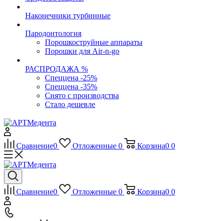
Наконечники турбинные
Пародонтология
Порошкоструйные аппараты
Порошки для Air-n-go
РАСПРОДАЖА %
Спеццена -25%
Спеццена -35%
Снято с производства
Стало дешевле
Сравнение
0
Отложенные
0
Корзина
0
0
Сравнение
0
Отложенные
0
Корзина
0
0