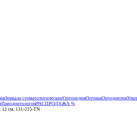
ция
Зеркала стоматологические
Ортопедия
Оптика
Ортодонтия
Ульт
и
Пародонтология
РАСПРОДАЖА %
 12 см, 131-215-TN