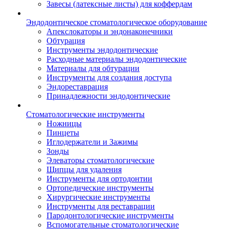
Завесы (латексные листы) для коффердам
Эндодонтическое стоматологическое оборудование
Апекслокаторы и эндонаконечники
Обтурация
Инструменты эндодонтические
Расходные материалы эндодонтические
Материалы для обтурации
Инструменты для создания доступа
Эндореставрация
Принадлежности эндодонтические
Стоматологические инструменты
Ножницы
Пинцеты
Иглодержатели и Зажимы
Зонды
Элеваторы стоматологические
Щипцы для удаления
Инструменты для ортодонтии
Ортопедические инструменты
Хирургические инструменты
Инструменты для реставрации
Пародонтологические инструменты
Вспомогательные стоматологические