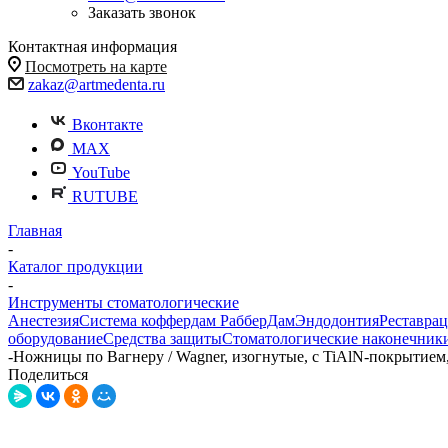
Заказать звонок
Контактная информация
Посмотреть на карте
zakaz@artmedenta.ru
Вконтакте
MAX
YouTube
RUTUBE
Главная
-
Каталог продукции
-
Инструменты стоматологические
Анестезия
Система коффердам РабберДам
Эндодонтия
Реставра
оборудование
Средства защиты
Стоматологические наконечник
-
Ножницы по Вагнеру / Wagner, изогнутые, с TiAlN-покрытием,
Поделиться