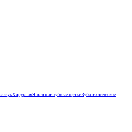
развук
Хирургия
Японские зубные щетки
Зуботехническое