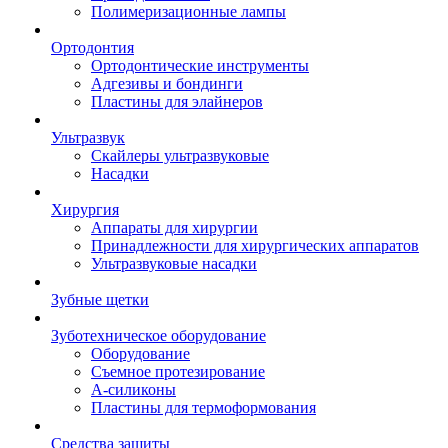
Полимеризационные лампы
Ортодонтия
Ортодонтические инструменты
Адгезивы и бондинги
Пластины для элайнеров
Ультразвук
Скайлеры ультразвуковые
Насадки
Хирургия
Аппараты для хирургии
Принадлежности для хирургических аппаратов
Ультразвуковые насадки
Зубные щетки
Зуботехническое оборудование
Оборудование
Съемное протезирование
А-силиконы
Пластины для термоформования
Средства защиты