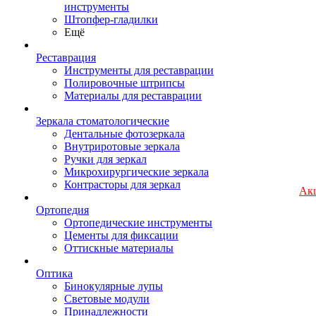
инструменты
Штопфер-гладилки
Ещё
Реставрация
Инструменты для реставрации
Полировочные штрипсы
Материалы для реставрации
Зеркала стоматологические
Дентальные фотозеркала
Внутриротовые зеркала
Ручки для зеркал
Микрохирургические зеркала
Контрасторы для зеркал
Ак
Ортопедия
Ортопедические инструменты
Цементы для фиксации
Оттискные материалы
Оптика
Бинокулярные лупы
Световые модули
Принадлежности