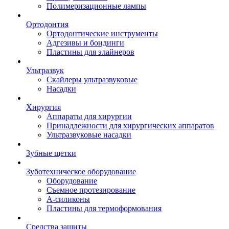
Полимеризационные лампы
Ортодонтия
Ортодонтические инструменты
Адгезивы и бондинги
Пластины для элайнеров
Ультразвук
Скайлеры ультразвуковые
Насадки
Хирургия
Аппараты для хирургии
Принадлежности для хирургических аппаратов
Ультразвуковые насадки
Зубные щетки
Зуботехническое оборудование
Оборудование
Съемное протезирование
А-силиконы
Пластины для термоформования
Средства защиты