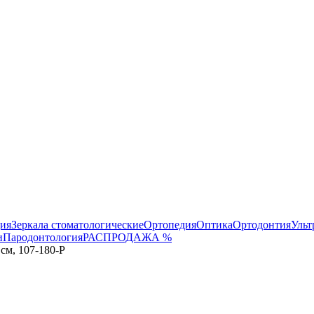
ция
Зеркала стоматологические
Ортопедия
Оптика
Ортодонтия
Ульт
и
Пародонтология
РАСПРОДАЖА %
 см, 107-180-P