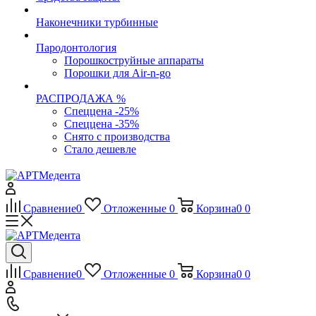
Наконечники турбинные
Пародонтология
Порошкоструйные аппараты
Порошки для Air-n-go
РАСПРОДАЖА %
Спеццена -25%
Спеццена -35%
Снято с производства
Стало дешевле
Сравнение
0
Отложенные
0
Корзина
0
0
Сравнение
0
Отложенные
0
Корзина
0
0