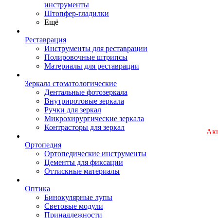
инструменты
Штопфер-гладилки
Ещё
Реставрация
Инструменты для реставрации
Полировочные штрипсы
Материалы для реставрации
Зеркала стоматологические
Дентальные фотозеркала
Внутриротовые зеркала
Ручки для зеркал
Микрохирургические зеркала
Контрасторы для зеркал
Ак
Ортопедия
Ортопедические инструменты
Цементы для фиксации
Оттискные материалы
Оптика
Бинокулярные лупы
Световые модули
Принадлежности