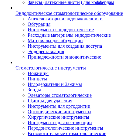
Завесы (латексные листы) для коффердам
Эндодонтическое стоматологическое оборудование
Апекслокаторы и эндонаконечники
Обтурация
Инструменты эндодонтические
Расходные материалы эндодонтические
Материалы для обтурации
Инструменты для создания доступа
Эндореставрация
Принадлежности эндодонтические
Стоматологические инструменты
Ножницы
Пинцеты
Иглодержатели и Зажимы
Зонды
Элеваторы стоматологические
Щипцы для удаления
Инструменты для ортодонтии
Ортопедические инструменты
Хирургические инструменты
Инструменты для реставрации
Пародонтологические инструменты
Вспомогательные стоматологические