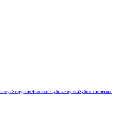
развук
Хирургия
Японские зубные щетки
Зуботехническое