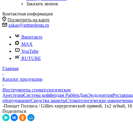
Заказать звонок
Контактная информация
Посмотреть на карте
zakaz@artmedenta.ru
Вконтакте
MAX
YouTube
RUTUBE
Главная
-
Каталог продукции
-
Инструменты стоматологические
Анестезия
Система коффердам РабберДам
Эндодонтия
Реставра
оборудование
Средства защиты
Стоматологические наконечник
-
Пинцет Гиллиса / Gillies хирургический прямой, 1х2 зубый, 16
Поделиться