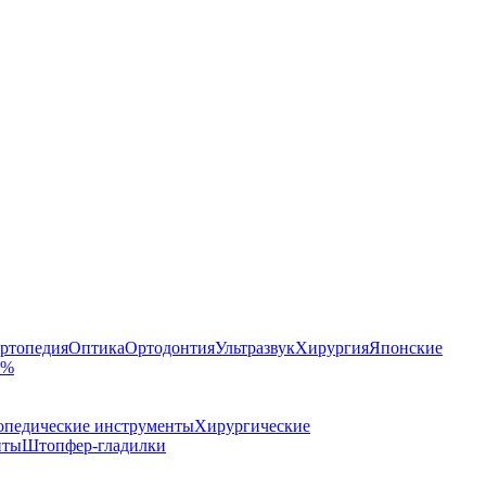
ртопедия
Оптика
Ортодонтия
Ультразвук
Хирургия
Японские
 %
опедические инструменты
Хирургические
нты
Штопфер-гладилки