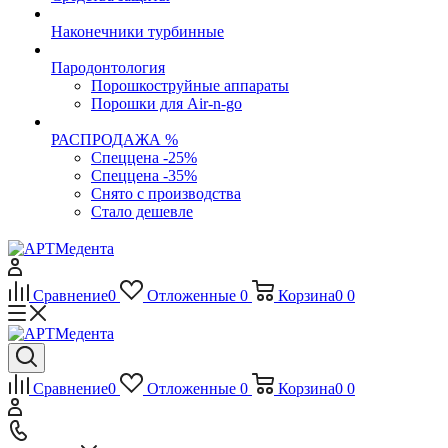
Наконечники турбинные
Пародонтология
Порошкоструйные аппараты
Порошки для Air-n-go
РАСПРОДАЖА %
Спеццена -25%
Спеццена -35%
Снято с производства
Стало дешевле
Сравнение
0
Отложенные
0
Корзина
0
0
Сравнение
0
Отложенные
0
Корзина
0
0