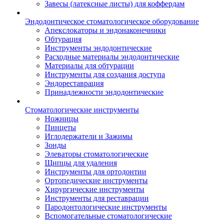
Завесы (латексные листы) для коффердам
Эндодонтическое стоматологическое оборудование
Апекслокаторы и эндонаконечники
Обтурация
Инструменты эндодонтические
Расходные материалы эндодонтические
Материалы для обтурации
Инструменты для создания доступа
Эндореставрация
Принадлежности эндодонтические
Стоматологические инструменты
Ножницы
Пинцеты
Иглодержатели и Зажимы
Зонды
Элеваторы стоматологические
Щипцы для удаления
Инструменты для ортодонтии
Ортопедические инструменты
Хирургические инструменты
Инструменты для реставрации
Пародонтологические инструменты
Вспомогательные стоматологические