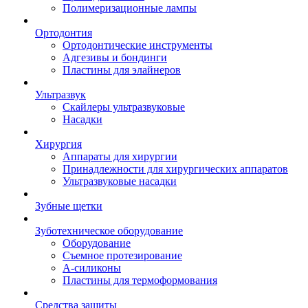
Полимеризационные лампы
Ортодонтия
Ортодонтические инструменты
Адгезивы и бондинги
Пластины для элайнеров
Ультразвук
Скайлеры ультразвуковые
Насадки
Хирургия
Аппараты для хирургии
Принадлежности для хирургических аппаратов
Ультразвуковые насадки
Зубные щетки
Зуботехническое оборудование
Оборудование
Съемное протезирование
А-силиконы
Пластины для термоформования
Средства защиты