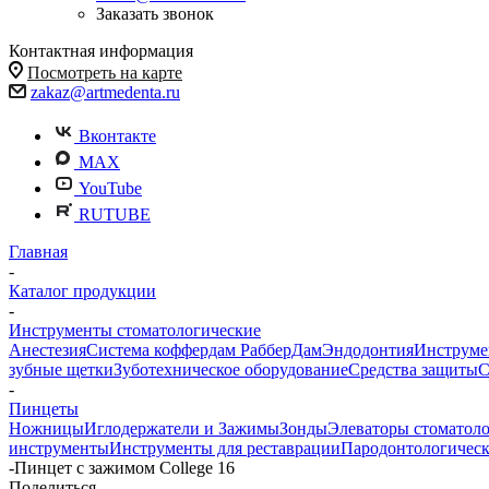
Заказать звонок
Контактная информация
Посмотреть на карте
zakaz@artmedenta.ru
Вконтакте
MAX
YouTube
RUTUBE
Главная
-
Каталог продукции
-
Инструменты стоматологические
Анестезия
Система коффердам РабберДам
Эндодонтия
Инструме
зубные щетки
Зуботехническое оборудование
Средства защиты
С
-
Пинцеты
Ножницы
Иглодержатели и Зажимы
Зонды
Элеваторы стоматол
инструменты
Инструменты для реставрации
Пародонтологичес
-
Пинцет с зажимом College 16
Поделиться