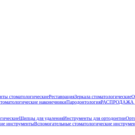
нты стоматологические
Реставрация
Зеркала стоматологические
О
томатологические наконечники
Пародонтология
РАСПРОДАЖА
огические
Щипцы для удаления
Инструменты для ортодонтии
Орт
кие инструменты
Вспомогательные стоматологические инструме