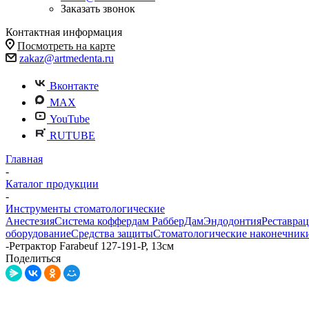
Заказать звонок
Контактная информация
Посмотреть на карте
zakaz@artmedenta.ru
Вконтакте
MAX
YouTube
RUTUBE
Главная
-
Каталог продукции
-
Инструменты стоматологические
Анестезия
Система коффердам РабберДам
Эндодонтия
Реставра
оборудование
Средства защиты
Стоматологические наконечник
-
Ретрактор Farabeuf 127-191-P, 13см
Поделиться