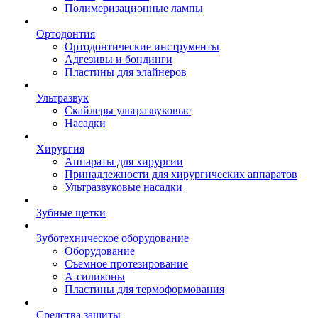
Полимеризационные лампы
Ортодонтия
Ортодонтические инструменты
Адгезивы и бондинги
Пластины для элайнеров
Ультразвук
Скайлеры ультразвуковые
Насадки
Хирургия
Аппараты для хирургии
Принадлежности для хирургических аппаратов
Ультразвуковые насадки
Зубные щетки
Зуботехническое оборудование
Оборудование
Съемное протезирование
А-силиконы
Пластины для термоформования
Средства защиты