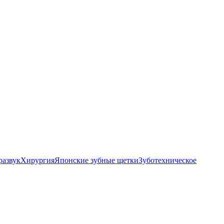
развук
Хирургия
Японские зубные щетки
Зуботехническое