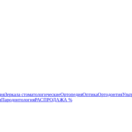
ция
Зеркала стоматологические
Ортопедия
Оптика
Ортодонтия
Ульт
и
Пародонтология
РАСПРОДАЖА %