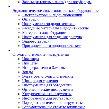
Завесы (латексные листы) для коффердам
Эндодонтическое стоматологическое оборудование
Апекслокаторы и эндонаконечники
Обтурация
Инструменты эндодонтические
Расходные материалы эндодонтические
Материалы для обтурации
Инструменты для создания доступа
Эндореставрация
Принадлежности эндодонтические
Стоматологические инструменты
Ножницы
Пинцеты
Иглодержатели и Зажимы
Зонды
Элеваторы стоматологические
Щипцы для удаления
Инструменты для ортодонтии
Ортопедические инструменты
Хирургические инструменты
Инструменты для реставрации
Пародонтологические инструменты
Вспомогательные стоматологические