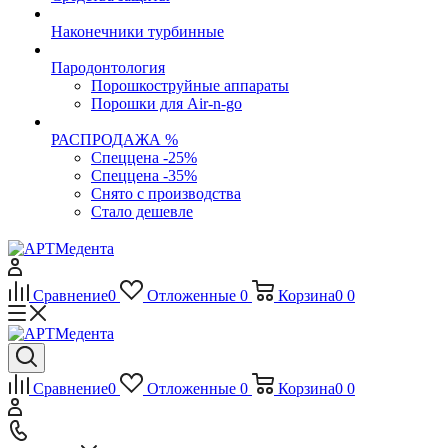
Наконечники турбинные
Пародонтология
Порошкоструйные аппараты
Порошки для Air-n-go
РАСПРОДАЖА %
Спеццена -25%
Спеццена -35%
Снято с производства
Стало дешевле
Сравнение
0
Отложенные
0
Корзина
0
0
Сравнение
0
Отложенные
0
Корзина
0
0