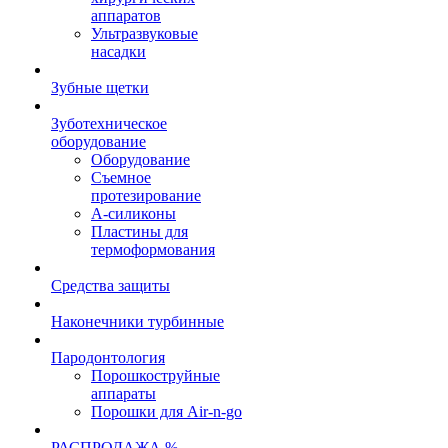
аппаратов
Ультразвуковые
насадки
Зубные щетки
Зуботехническое
оборудование
Оборудование
Съемное
протезирование
А-силиконы
Пластины для
термоформования
Средства защиты
Наконечники турбинные
Пародонтология
Порошкоструйные
аппараты
Порошки для Air-n-go
РАСПРОДАЖА %