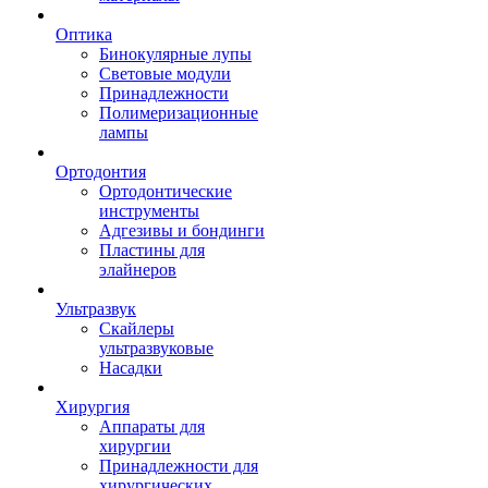
Оптика
Бинокулярные лупы
Световые модули
Принадлежности
Полимеризационные
лампы
Ортодонтия
Ортодонтические
инструменты
Адгезивы и бондинги
Пластины для
элайнеров
Ультразвук
Скайлеры
ультразвуковые
Насадки
Хирургия
Аппараты для
хирургии
Принадлежности для
хирургических