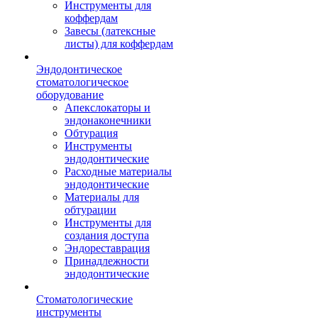
Инструменты для
коффердам
Завесы (латексные
листы) для коффердам
Эндодонтическое
стоматологическое
оборудование
Апекслокаторы и
эндонаконечники
Обтурация
Инструменты
эндодонтические
Расходные материалы
эндодонтические
Материалы для
обтурации
Инструменты для
создания доступа
Эндореставрация
Принадлежности
эндодонтические
Стоматологические
инструменты