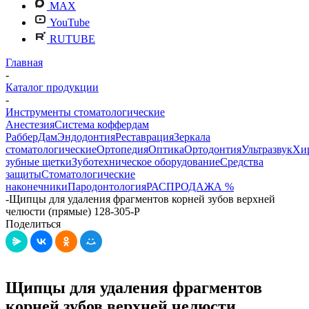
MAX
YouTube
RUTUBE
Главная
-
Каталог продукции
-
Инструменты стоматологические
Анестезия
Система коффердам
РабберДам
Эндодонтия
Реставрация
Зеркала
стоматологические
Ортопедия
Оптика
Ортодонтия
Ультразвук
Хи
зубные щетки
Зуботехническое оборудование
Средства
защиты
Стоматологические
наконечники
Пародонтология
РАСПРОДАЖА %
-
Щипцы для удаления фрагментов корней зубов верхней
челюсти (прямые) 128-305-P
Поделиться
Щипцы для удаления фрагментов
корней зубов верхней челюсти