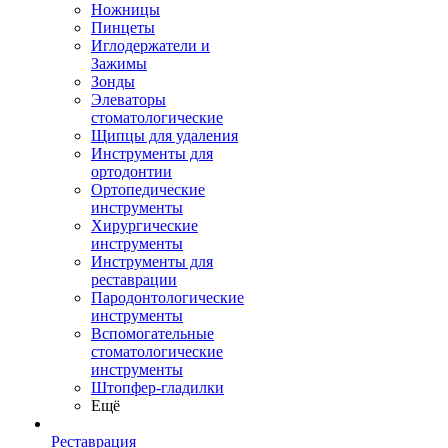
Ножницы
Пинцеты
Иглодержатели и
Зажимы
Зонды
Элеваторы
стоматологические
Щипцы для удаления
Инструменты для
ортодонтии
Ортопедические
инструменты
Хирургические
инструменты
Инструменты для
реставрации
Пародонтологические
инструменты
Вспомогательные
стоматологические
инструменты
Штопфер-гладилки
Ещё
Реставрация