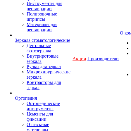
Инструменты для
реставрации
Полировочные
штрипсы
Материалы для
реставрации
О ко
Зеркала стоматологические
Дентальные
фотозеркала
Внутриротовые
Акции
Производители
зеркала
Ручки для зеркал
Микрохирургические
зеркала
Контрасторы для
зеркал
Ортопедия
Ортопедические
инструменты
Цементы для
фиксации
Оттискные
материалы