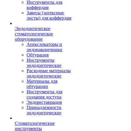
Инструменты для
коффердам
Завесы (латексные
листы) для коффердам
Эндодонтическое
стоматологическое
оборудование
Апекслокаторы и
эндонаконечники
Обтурация
Инструменты
эндодонтические
Расходные материалы
эндодонтические
Материалы для
обтурации
Инструменты для
создания доступа
Эндореставрация
Принадлежности
эндодонтические
Стоматологические
инструменты