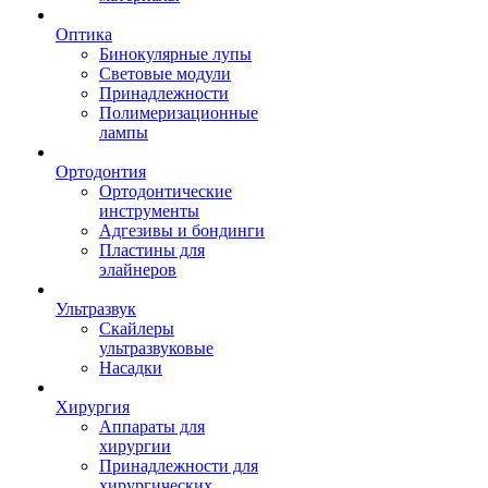
Оптика
Бинокулярные лупы
Световые модули
Принадлежности
Полимеризационные
лампы
Ортодонтия
Ортодонтические
инструменты
Адгезивы и бондинги
Пластины для
элайнеров
Ультразвук
Скайлеры
ультразвуковые
Насадки
Хирургия
Аппараты для
хирургии
Принадлежности для
хирургических