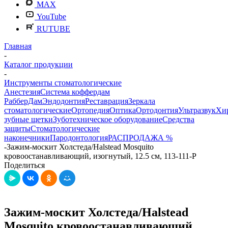
MAX
YouTube
RUTUBE
Главная
-
Каталог продукции
-
Инструменты стоматологические
Анестезия
Система коффердам
РабберДам
Эндодонтия
Реставрация
Зеркала
стоматологические
Ортопедия
Оптика
Ортодонтия
Ультразвук
Хи
зубные щетки
Зуботехническое оборудование
Средства
защиты
Стоматологические
наконечники
Пародонтология
РАСПРОДАЖА %
-
Зажим-москит Холстеда/Halstead Mosquito
кровоостанавливающий, изогнутый, 12.5 см, 113-111-P
Поделиться
Зажим-москит Холстеда/Halstead
Mosquito кровоостанавливающий,