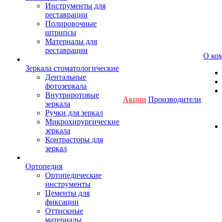
Инструменты для
реставрации
Полировочные
штрипсы
Материалы для
реставрации
О ко
Зеркала стоматологические
Дентальные
фотозеркала
Внутриротовые
Акции
Производители
зеркала
Ручки для зеркал
Микрохирургические
зеркала
Контрасторы для
зеркал
Ортопедия
Ортопедические
инструменты
Цементы для
фиксации
Оттискные
материалы