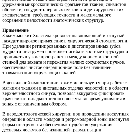
удержания микроскопических фрагментов тканей, слизистой
оболочки, сосудисто-нервных пучков в ходе хирургических
вмешательств, требующих точности и максимального
сохранения целостности анатомических структур.
Применение
Зажим-москит Холстеда кровоостанавливающий изогнутый
находит широкое применение в хирургической стоматологии.
При удалении ретинированных и дистопированных зубов
мудрости инструмент позволяет огибать костные структуры и
проникать в узкие пространства между корнем и костной
стенкой для захвата и пережатия мелких сосудистых пучков,
обеспечивая чистое операционное поле без излишней
травматизации окружающих тканей.
В дентальной имплантации зажим используется при работе с
мягкими тканями в дистальных отделах челюстей и в области
верхнечелюстного синуса, позволяя аккуратно фиксировать
края слизисто-надкостничного лоскута во время ушивания в
зонах с ограниченным обзором.
В пародонтологической хирургии при проведении лоскутных
операций в области моляров и ретромолярной зоны изогнутая
форма инструмента обеспечивает удобство удержания
десневых лоскутов без излишней травматизации.