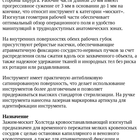
стороны хирурга. Рабочие части длиной 20 мм имеют
прогрессивное сужение от 3 мм в основании до 1 мм на
кончике, что относит инструмент к категории «москит».
Изогнутая геометрия рабочей части обеспечивает
оптимальный обзор операционного поля и удобство
манипуляций в труднодоступных анатомических зонах.
На внутренних поверхностях обеих рабочих губок
присутствуют ребристые насечки, обеспечивающие
атравматичную фиксацию сосудисто-нервных пучков за счет
распределения силы сжатия вдоль оси захваченного объекта, а
также надежное удержание тканей и инородных тел без риска
их ротации или раздавливания.
Инструмент имеет практичную антибликовую
сатинированную поверхность, что делает использование
инструментов более долговечным и позволяет
придерживаться высоких стандартов стерилизации. На ручке
инструмента нанесена лазерная маркировка артикула для
идентификации инструмента.
Назначение
Зажим-москит Холстеда кровоостанавливающий изогнутый
предназначен для временного пережатия мелких кровеносных
сосудов с целью остановки капиллярного и венозного
кровотечения, а также для атравматичной фиксации и