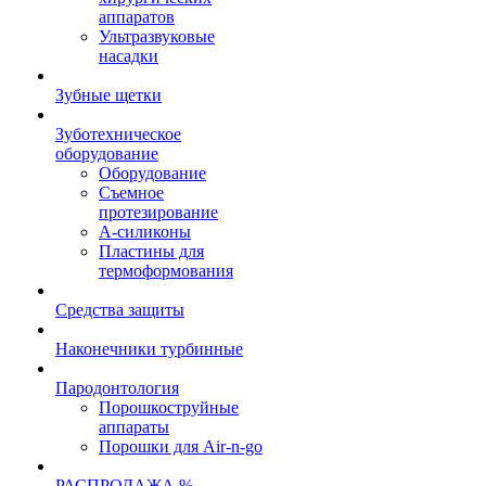
аппаратов
Ультразвуковые
насадки
Зубные щетки
Зуботехническое
оборудование
Оборудование
Съемное
протезирование
А-силиконы
Пластины для
термоформования
Средства защиты
Наконечники турбинные
Пародонтология
Порошкоструйные
аппараты
Порошки для Air-n-go
РАСПРОДАЖА %