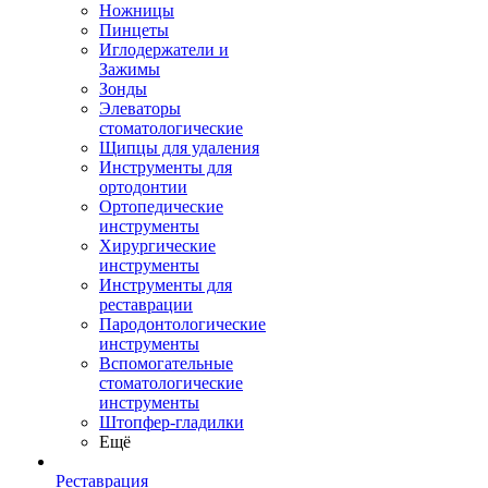
Ножницы
Пинцеты
Иглодержатели и
Зажимы
Зонды
Элеваторы
стоматологические
Щипцы для удаления
Инструменты для
ортодонтии
Ортопедические
инструменты
Хирургические
инструменты
Инструменты для
реставрации
Пародонтологические
инструменты
Вспомогательные
стоматологические
инструменты
Штопфер-гладилки
Ещё
Реставрация