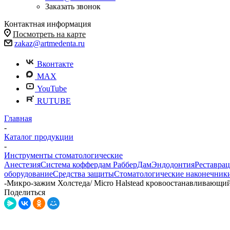
Заказать звонок
Контактная информация
Посмотреть на карте
zakaz@artmedenta.ru
Вконтакте
MAX
YouTube
RUTUBE
Главная
-
Каталог продукции
-
Инструменты стоматологические
Анестезия
Система коффердам РабберДам
Эндодонтия
Реставра
оборудование
Средства защиты
Стоматологические наконечник
-
Микро-зажим Холстеда/ Micro Halstead кровоостанавливающий,
Поделиться