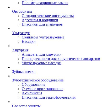
Полимеризационные лампы
Ортодонтия
Ортодонтические инструменты
Адгезивы и бондинги
Пластины для элайнеров
Ультразвук
Скайлеры ультразвуковые
Насадки
Хирургия
Аппараты для хирургии
Принадлежности для хирургических аппаратов
Ультразвуковые насадки
Зубные щетки
Зуботехническое оборудование
Оборудование
Съемное протезирование
А-силиконы
Пластины для термоформования
Средства защиты