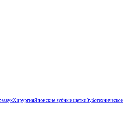
развук
Хирургия
Японские зубные щетки
Зуботехническое