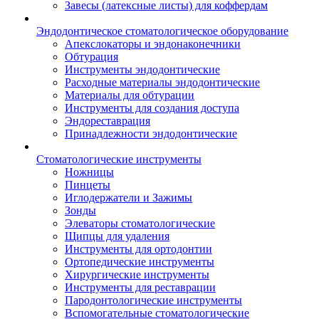
Завесы (латексные листы) для коффердам
Эндодонтическое стоматологическое оборудование
Апекслокаторы и эндонаконечники
Обтурация
Инструменты эндодонтические
Расходные материалы эндодонтические
Материалы для обтурации
Инструменты для создания доступа
Эндореставрация
Принадлежности эндодонтические
Стоматологические инструменты
Ножницы
Пинцеты
Иглодержатели и Зажимы
Зонды
Элеваторы стоматологические
Щипцы для удаления
Инструменты для ортодонтии
Ортопедические инструменты
Хирургические инструменты
Инструменты для реставрации
Пародонтологические инструменты
Вспомогательные стоматологические