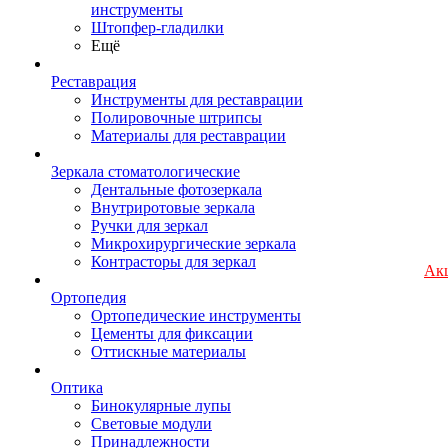
инструменты
Штопфер-гладилки
Ещё
Реставрация
Инструменты для реставрации
Полировочные штрипсы
Материалы для реставрации
Зеркала стоматологические
Дентальные фотозеркала
Внутриротовые зеркала
Ручки для зеркал
Микрохирургические зеркала
Контрасторы для зеркал
Ак
Ортопедия
Ортопедические инструменты
Цементы для фиксации
Оттискные материалы
Оптика
Бинокулярные лупы
Световые модули
Принадлежности