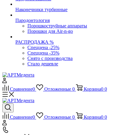
Наконечники турбинные
Пародонтология
Порошкоструйные аппараты
Порошки для Air-n-go
РАСПРОДАЖА %
Спеццена -25%
Спеццена -35%
Снято с производства
Стало дешевле
Сравнение
0
Отложенные
0
Корзина
0
0
Сравнение
0
Отложенные
0
Корзина
0
0