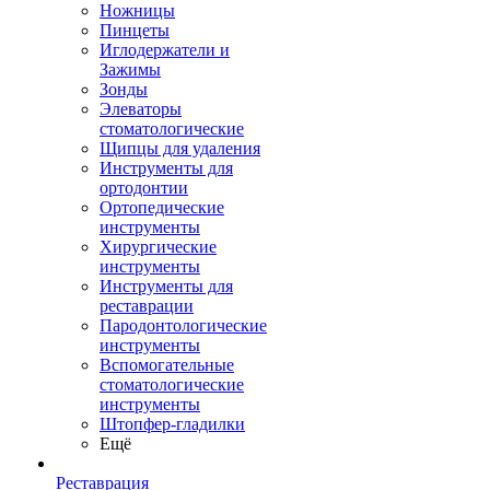
Ножницы
Пинцеты
Иглодержатели и
Зажимы
Зонды
Элеваторы
стоматологические
Щипцы для удаления
Инструменты для
ортодонтии
Ортопедические
инструменты
Хирургические
инструменты
Инструменты для
реставрации
Пародонтологические
инструменты
Вспомогательные
стоматологические
инструменты
Штопфер-гладилки
Ещё
Реставрация