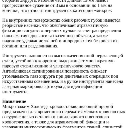
стороны хирурга. Рабочие части длиной 19 мм имеют
прогрессивное сужение от 3 мм в основании до 1 мм на
кончике, что относит инструмент к категории «микро».
На внутренних поверхностях обеих рабочих губок имеются
ребристые насечки, что обеспечивает атравматичную
фиксацию сосудисто-нервных пучков за счет распределения
силы сжатия вдоль оси захваченного объекта, а также
надежное удержание тканей и инородных тел без риска их
ротации или раздавливания.
Инструмент выполнен из высококачественной нержавеющей
стали, устойчив к коррозии, выдерживает многократную
паровую стерилизацию и ультразвуковую очистку.
Антибликовая сатинированная поверхность снижает
утомляемость глаз хирурга при длительных операциях под
искусственным освещением. На ручке инструмента нанесена
лазерная маркировка артикула для идентификации
инструмента.
Назначение
Микро-зажим Холстеда кровоостанавливающий прямой
предназначен для временного пережатия мелких кровеносных
сосудов с целью остановки капиллярного и венозного
кровотечения, а также для атравматичной фиксации и
удержания микроскопических фрагментов тканей, слизистой