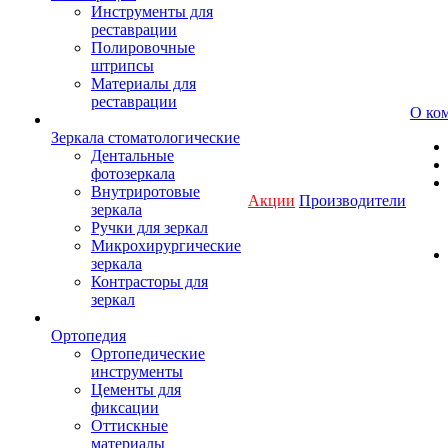
Инструменты для
реставрации
Полировочные
штрипсы
Материалы для
реставрации
О ко
Зеркала стоматологические
Дентальные
фотозеркала
Внутриротовые
Акции
Производители
зеркала
Ручки для зеркал
Микрохирургические
зеркала
Контрасторы для
зеркал
Ортопедия
Ортопедические
инструменты
Цементы для
фиксации
Оттискные
материалы