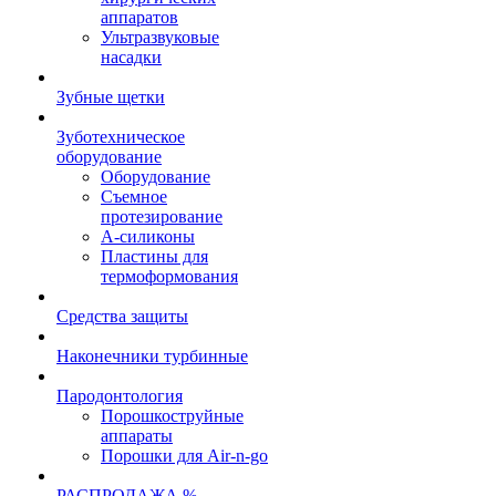
аппаратов
Ультразвуковые
насадки
Зубные щетки
Зуботехническое
оборудование
Оборудование
Съемное
протезирование
А-силиконы
Пластины для
термоформования
Средства защиты
Наконечники турбинные
Пародонтология
Порошкоструйные
аппараты
Порошки для Air-n-go
РАСПРОДАЖА %