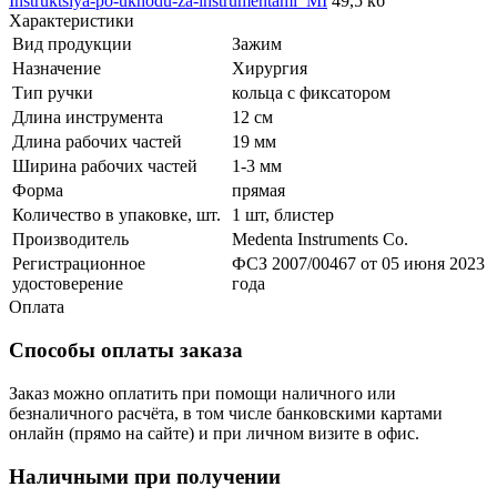
Instruktsiya-po-ukhodu-za-instrumentami_MI
49,5 кб
Характеристики
Вид продукции
Зажим
Назначение
Хирургия
Тип ручки
кольца с фиксатором
Длина инструмента
12 см
Длина рабочих частей
19 мм
Ширина рабочих частей
1-3 мм
Форма
прямая
Количество в упаковке, шт.
1 шт, блистер
Производитель
Medenta Instruments Co.
Регистрационное
ФСЗ 2007/00467 от 05 июня 2023
удостоверение
года
Оплата
Способы оплаты заказа
Заказ можно оплатить при помощи наличного или
безналичного расчёта, в том числе банковскими картами
онлайн (прямо на сайте) и при личном визите в офис.
Наличными при получении