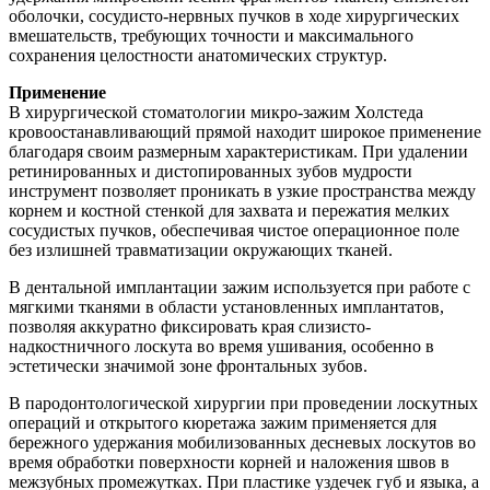
оболочки, сосудисто-нервных пучков в ходе хирургических
вмешательств, требующих точности и максимального
сохранения целостности анатомических структур.
Применение
В хирургической стоматологии микро-зажим Холстеда
кровоостанавливающий прямой находит широкое применение
благодаря своим размерным характеристикам. При удалении
ретинированных и дистопированных зубов мудрости
инструмент позволяет проникать в узкие пространства между
корнем и костной стенкой для захвата и пережатия мелких
сосудистых пучков, обеспечивая чистое операционное поле
без излишней травматизации окружающих тканей.
В дентальной имплантации зажим используется при работе с
мягкими тканями в области установленных имплантатов,
позволяя аккуратно фиксировать края слизисто-
надкостничного лоскута во время ушивания, особенно в
эстетически значимой зоне фронтальных зубов.
В пародонтологической хирургии при проведении лоскутных
операций и открытого кюретажа зажим применяется для
бережного удержания мобилизованных десневых лоскутов во
время обработки поверхности корней и наложения швов в
межзубных промежутках. При пластике уздечек губ и языка, а