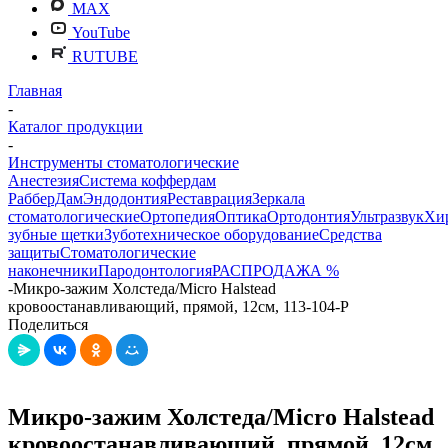
MAX
YouTube
RUTUBE
Главная
-
Каталог продукции
-
Инструменты стоматологические
Анестезия
Система коффердам
РабберДам
Эндодонтия
Реставрация
Зеркала
стоматологические
Ортопедия
Оптика
Ортодонтия
Ультразвук
Хи
зубные щетки
Зуботехническое оборудование
Средства
защиты
Стоматологические
наконечники
Пародонтология
РАСПРОДАЖА %
-
Микро-зажим Холстеда/Micro Halstead
кровоостанавливающий, прямой, 12см, 113-104-P
Поделиться
Микро-зажим Холстеда/Micro Halstead
кровоостанавливающий, прямой, 12см,