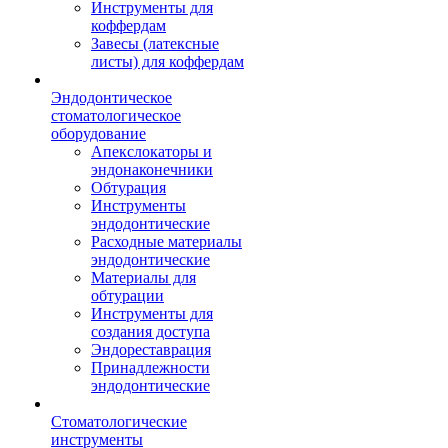
Инструменты для
коффердам
Завесы (латексные
листы) для коффердам
Эндодонтическое
стоматологическое
оборудование
Апекслокаторы и
эндонаконечники
Обтурация
Инструменты
эндодонтические
Расходные материалы
эндодонтические
Материалы для
обтурации
Инструменты для
создания доступа
Эндореставрация
Принадлежности
эндодонтические
Стоматологические
инструменты