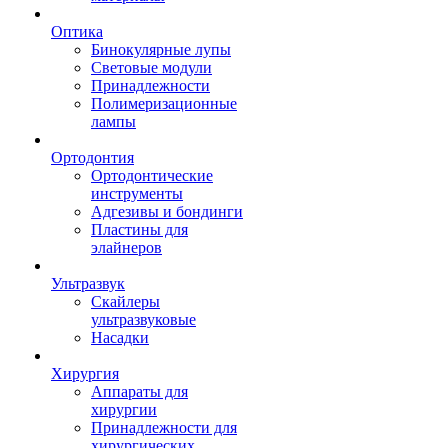
Оптика
Бинокулярные лупы
Световые модули
Принадлежности
Полимеризационные
лампы
Ортодонтия
Ортодонтические
инструменты
Адгезивы и бондинги
Пластины для
элайнеров
Ультразвук
Скайлеры
ультразвуковые
Насадки
Хирургия
Аппараты для
хирургии
Принадлежности для
хирургических