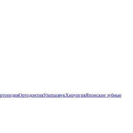
ртопедия
Ортодонтия
Ультразвук
Хирургия
Японские зубные