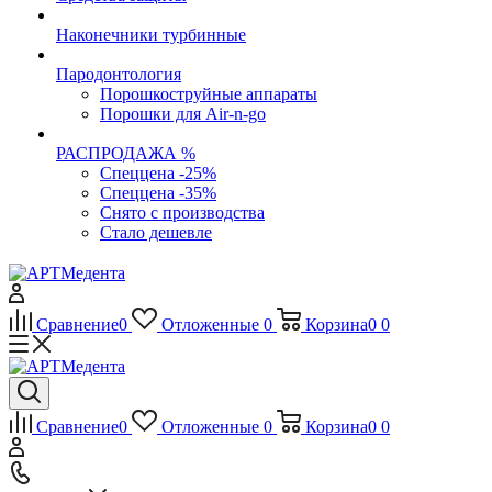
Наконечники турбинные
Пародонтология
Порошкоструйные аппараты
Порошки для Air-n-go
РАСПРОДАЖА %
Спеццена -25%
Спеццена -35%
Снято с производства
Стало дешевле
Сравнение
0
Отложенные
0
Корзина
0
0
Сравнение
0
Отложенные
0
Корзина
0
0