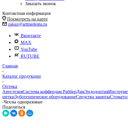
Заказать звонок
Контактная информация
Посмотреть на карте
zakaz@artmedenta.ru
Вконтакте
MAX
YouTube
RUTUBE
Главная
-
Каталог продукции
-
Оптика
Анестезия
Система коффердам РабберДам
Эндодонтия
Инструме
щетки
Зуботехническое оборудование
Средства защиты
Стомато
-
Чехлы одноразовые
Поделиться