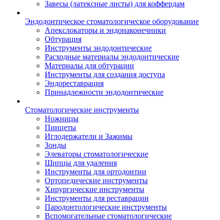
Завесы (латексные листы) для коффердам
Эндодонтическое стоматологическое оборудование
Апекслокаторы и эндонаконечники
Обтурация
Инструменты эндодонтические
Расходные материалы эндодонтические
Материалы для обтурации
Инструменты для создания доступа
Эндореставрация
Принадлежности эндодонтические
Стоматологические инструменты
Ножницы
Пинцеты
Иглодержатели и Зажимы
Зонды
Элеваторы стоматологические
Щипцы для удаления
Инструменты для ортодонтии
Ортопедические инструменты
Хирургические инструменты
Инструменты для реставрации
Пародонтологические инструменты
Вспомогательные стоматологические