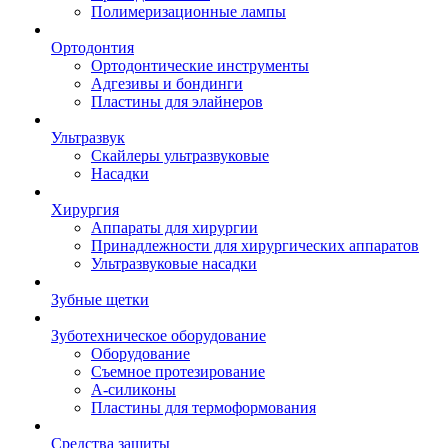
Полимеризационные лампы
Ортодонтия
Ортодонтические инструменты
Адгезивы и бондинги
Пластины для элайнеров
Ультразвук
Скайлеры ультразвуковые
Насадки
Хирургия
Аппараты для хирургии
Принадлежности для хирургических аппаратов
Ультразвуковые насадки
Зубные щетки
Зуботехническое оборудование
Оборудование
Съемное протезирование
А-силиконы
Пластины для термоформования
Средства защиты