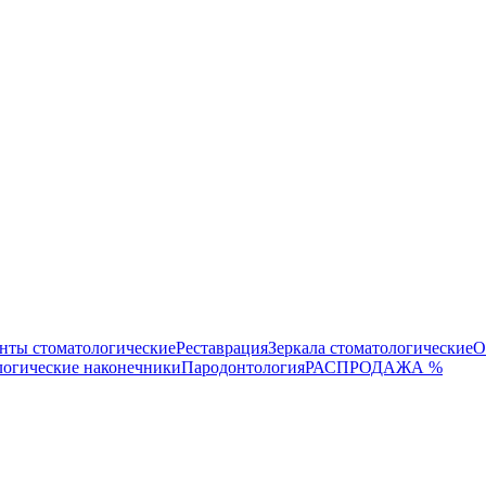
нты стоматологические
Реставрация
Зеркала стоматологические
О
логические наконечники
Пародонтология
РАСПРОДАЖА %