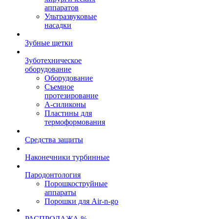
аппаратов
Ультразвуковые
насадки
Зубные щетки
Зуботехническое
оборудование
Оборудование
Съемное
протезирование
А-силиконы
Пластины для
термоформования
Средства защиты
Наконечники турбинные
Пародонтология
Порошкоструйные
аппараты
Порошки для Air-n-go
РАСПРОДАЖА %