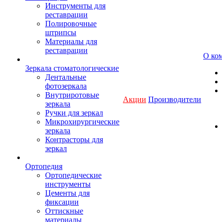
Инструменты для
реставрации
Полировочные
штрипсы
Материалы для
реставрации
О ко
Зеркала стоматологические
Дентальные
фотозеркала
Внутриротовые
Акции
Производители
зеркала
Ручки для зеркал
Микрохирургические
зеркала
Контрасторы для
зеркал
Ортопедия
Ортопедические
инструменты
Цементы для
фиксации
Оттискные
материалы