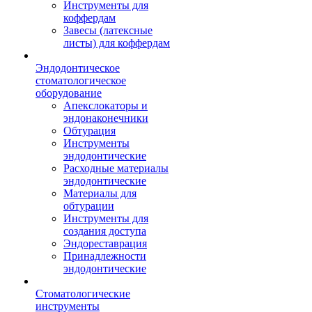
Инструменты для
коффердам
Завесы (латексные
листы) для коффердам
Эндодонтическое
стоматологическое
оборудование
Апекслокаторы и
эндонаконечники
Обтурация
Инструменты
эндодонтические
Расходные материалы
эндодонтические
Материалы для
обтурации
Инструменты для
создания доступа
Эндореставрация
Принадлежности
эндодонтические
Стоматологические
инструменты