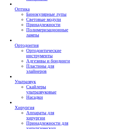
Оптика
Бинокулярные лупы
Световые модули
Принадлежности
Полимеризационные
лампы
Ортодонтия
Ортодонтические
инструменты
Адгезивы и бондинги
Пластины для
элайнеров
Ультразвук
Скайлеры
ультразвуковые
Насадки
Хирургия
Аппараты для
хирургии
Принадлежности для
хирургических