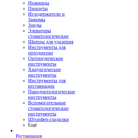
Ножницы
Пинцеты
Иглодержатели и
Зажимы
Зонды
Элеваторы
стоматологические
Щипцы для удаления
Инструменты для
ортодонтии
Ортопедические
инструменты
Хирургические
инструменты
Инструменты для
реставрации
Пародонтологические
инструменты
Вспомогательные
стоматологические
инструменты
Штопфер-гладилки
Ещё
Реставрация