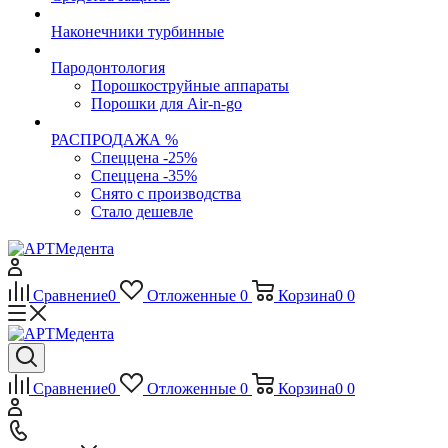
Наконечники турбинные
Пародонтология
Порошкоструйные аппараты
Порошки для Air-n-go
РАСПРОДАЖА %
Спеццена -25%
Спеццена -35%
Снято с производства
Стало дешевле
Сравнение
0
Отложенные
0
Корзина
0
0
Сравнение
0
Отложенные
0
Корзина
0
0