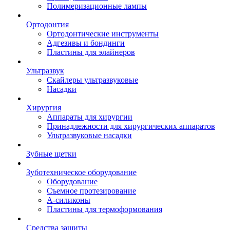
Полимеризационные лампы
Ортодонтия
Ортодонтические инструменты
Адгезивы и бондинги
Пластины для элайнеров
Ультразвук
Скайлеры ультразвуковые
Насадки
Хирургия
Аппараты для хирургии
Принадлежности для хирургических аппаратов
Ультразвуковые насадки
Зубные щетки
Зуботехническое оборудование
Оборудование
Съемное протезирование
А-силиконы
Пластины для термоформования
Средства защиты