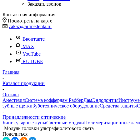
Заказать звонок
Контактная информация
Посмотреть на карте
zakaz@artmedenta.ru
Вконтакте
MAX
YouTube
RUTUBE
Главная
-
Каталог продукции
-
Оптика
Анестезия
Система коффердам РабберДам
Эндодонтия
Инструме
зубные щетки
Зуботехническое оборудование
Средства защиты
С
-
Принадлежности оптические
Бинокулярные лупы
Световые модули
Полимеризационные лам
-
Модуль головки ультрафиолетового света
Поделиться