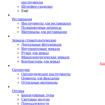
инструменты
Штопфер-гладилки
Ещё
Реставрация
Инструменты для реставрации
Полировочные штрипсы
Материалы для реставрации
Зеркала стоматологические
Дентальные фотозеркала
Внутриротовые зеркала
Ручки для зеркал
Микрохирургические зеркала
Контрасторы для зеркал
Ак
Ортопедия
Ортопедические инструменты
Цементы для фиксации
Оттискные материалы
Оптика
Бинокулярные лупы
Световые модули
Принадлежности