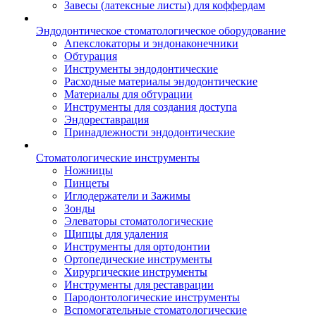
Завесы (латексные листы) для коффердам
Эндодонтическое стоматологическое оборудование
Апекслокаторы и эндонаконечники
Обтурация
Инструменты эндодонтические
Расходные материалы эндодонтические
Материалы для обтурации
Инструменты для создания доступа
Эндореставрация
Принадлежности эндодонтические
Стоматологические инструменты
Ножницы
Пинцеты
Иглодержатели и Зажимы
Зонды
Элеваторы стоматологические
Щипцы для удаления
Инструменты для ортодонтии
Ортопедические инструменты
Хирургические инструменты
Инструменты для реставрации
Пародонтологические инструменты
Вспомогательные стоматологические