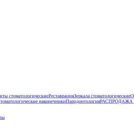
нты стоматологические
Реставрация
Зеркала стоматологические
О
томатологические наконечники
Пародонтология
РАСПРОДАЖА
пы