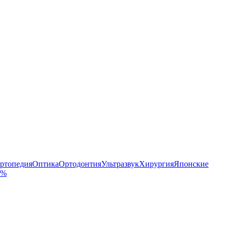
ртопедия
Оптика
Ортодонтия
Ультразвук
Хирургия
Японские
 %