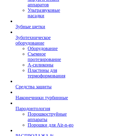
аппаратов
Ультразвуковые
насадки
Зубные щетки
Зуботехническое
оборудование
Оборудование
Съемное
протезирование
А-силиконы
Пластины для
термоформования
Средства защиты
Наконечники турбинные
Пародонтология
Порошкоструйные
аппараты
Порошки для Air-n-go
РАСПРОДАЖА %