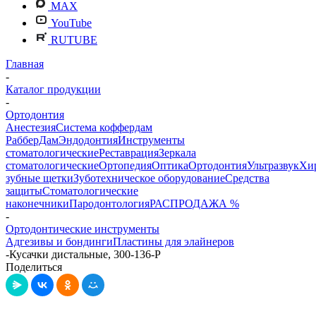
MAX
YouTube
RUTUBE
Главная
-
Каталог продукции
-
Ортодонтия
Анестезия
Система коффердам
РабберДам
Эндодонтия
Инструменты
стоматологические
Реставрация
Зеркала
стоматологические
Ортопедия
Оптика
Ортодонтия
Ультразвук
Хи
зубные щетки
Зуботехническое оборудование
Средства
защиты
Стоматологические
наконечники
Пародонтология
РАСПРОДАЖА %
-
Ортодонтические инструменты
Адгезивы и бондинги
Пластины для элайнеров
-
Кусачки дистальные, 300-136-P
Поделиться