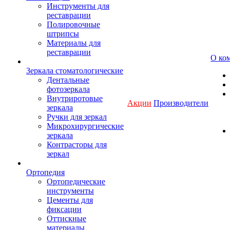
Инструменты для
реставрации
Полировочные
штрипсы
Материалы для
реставрации
О ко
Зеркала стоматологические
Дентальные
фотозеркала
Внутриротовые
Акции
Производители
зеркала
Ручки для зеркал
Микрохирургические
зеркала
Контрасторы для
зеркал
Ортопедия
Ортопедические
инструменты
Цементы для
фиксации
Оттискные
материалы