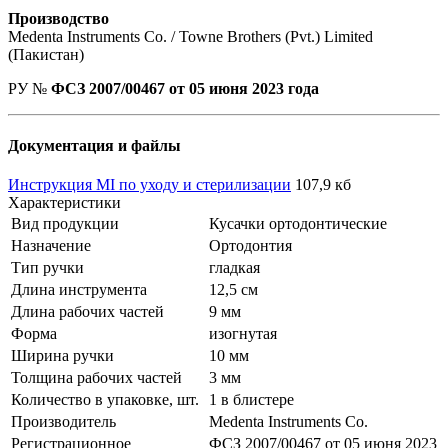
Производство
Medenta Instruments Co. / Towne Brothers (Pvt.) Limited
(Пакистан)
РУ №
ФСЗ 2007/00467 от 05 июня 2023 года
Документация и файлы
Инструкция MI по уходу и стерилизации
107,9 кб
Характеристики
Вид продукции
Кусачки ортодонтические
Назначение
Ортодонтия
Тип ручки
гладкая
Длина инструмента
12,5 см
Длина рабочих частей
9 мм
Форма
изогнутая
Ширина ручки
10 мм
Толщина рабочих частей
3 мм
Количество в упаковке, шт.
1 в блистере
Производитель
Medenta Instruments Co.
Регистрационное
ФСЗ 2007/00467 от 05 июня 2023