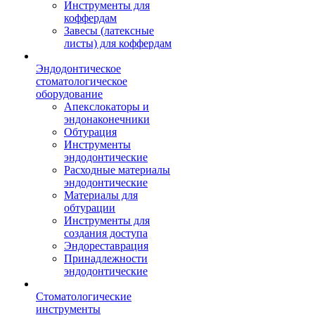
Инструменты для
коффердам
Завесы (латексные
листы) для коффердам
Эндодонтическое
стоматологическое
оборудование
Апекслокаторы и
эндонаконечники
Обтурация
Инструменты
эндодонтические
Расходные материалы
эндодонтические
Материалы для
обтурации
Инструменты для
создания доступа
Эндореставрация
Принадлежности
эндодонтические
Стоматологические
инструменты