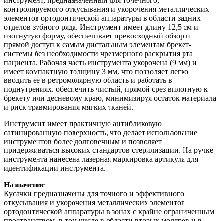
инструмент, предназначенный для точечного,
контролируемого откусывания и укорочения металлических
элементов ортодонтической аппаратуры в области задних
отделов зубного ряда. Инструмент имеет длину 12,5 см и
изогнутую форму, обеспечивает превосходный обзор и
прямой доступ к самым дистальным элементам брекет-
системы без необходимости чрезмерного раскрытия рта
пациента. Рабочая часть инструмента укорочена (9 мм) и
имеет компактную толщину 3 мм, что позволяет легко
вводить ее в ретромолярную область и работать в
поднутрениях. обеспечить чистый, прямой срез вплотную к
брекету или десневому краю, минимизируя остаток материала
и риск травмирования мягких тканей.
Инструмент имеет практичную антибликовую
сатинированную поверхность, что делает использование
инструментов более долговечным и позволяет
придерживаться высоких стандартов стерилизации. На ручке
инструмента нанесена лазерная маркировка артикула для
идентификации инструмента.
Назначение
Кусачки предназначены для точного и эффективного
откусывания и укорочения металлических элементов
ортодонтической аппаратуры в зонах с крайне ограниченным
пространством, в том числе в области вторых моляров и в