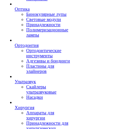
Оптика
Бинокулярные лупы
Световые модули
Принадлежности
Полимеризационные
лампы
Ортодонтия
Ортодонтические
инструменты
Адгезивы и бондинги
Пластины для
элайнеров
Ультразвук
Скайлеры
ультразвуковые
Насадки
Хирургия
Аппараты для
хирургии
Принадлежности для
хирургических