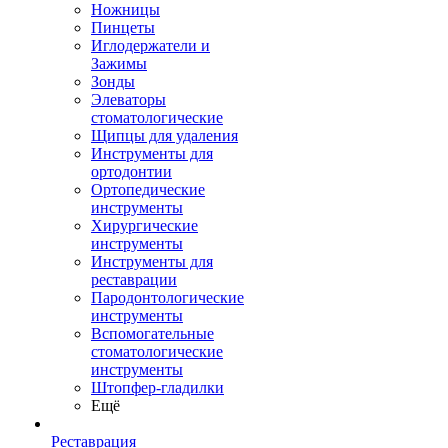
Ножницы
Пинцеты
Иглодержатели и
Зажимы
Зонды
Элеваторы
стоматологические
Щипцы для удаления
Инструменты для
ортодонтии
Ортопедические
инструменты
Хирургические
инструменты
Инструменты для
реставрации
Пародонтологические
инструменты
Вспомогательные
стоматологические
инструменты
Штопфер-гладилки
Ещё
Реставрация