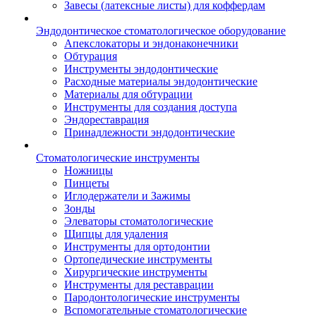
Завесы (латексные листы) для коффердам
Эндодонтическое стоматологическое оборудование
Апекслокаторы и эндонаконечники
Обтурация
Инструменты эндодонтические
Расходные материалы эндодонтические
Материалы для обтурации
Инструменты для создания доступа
Эндореставрация
Принадлежности эндодонтические
Стоматологические инструменты
Ножницы
Пинцеты
Иглодержатели и Зажимы
Зонды
Элеваторы стоматологические
Щипцы для удаления
Инструменты для ортодонтии
Ортопедические инструменты
Хирургические инструменты
Инструменты для реставрации
Пародонтологические инструменты
Вспомогательные стоматологические