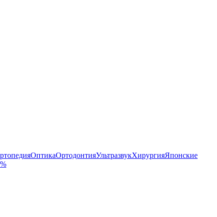
ртопедия
Оптика
Ортодонтия
Ультразвук
Хирургия
Японские
 %