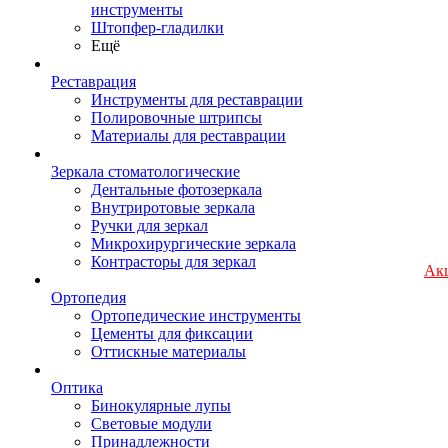
инструменты
Штопфер-гладилки
Ещё
Реставрация
Инструменты для реставрации
Полировочные штрипсы
Материалы для реставрации
Зеркала стоматологические
Дентальные фотозеркала
Внутриротовые зеркала
Ручки для зеркал
Микрохирургические зеркала
Контрасторы для зеркал
Ак
Ортопедия
Ортопедические инструменты
Цементы для фиксации
Оттискные материалы
Оптика
Бинокулярные лупы
Световые модули
Принадлежности