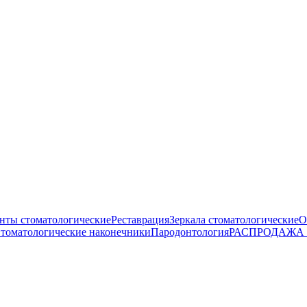
нты стоматологические
Реставрация
Зеркала стоматологические
О
томатологические наконечники
Пародонтология
РАСПРОДАЖА