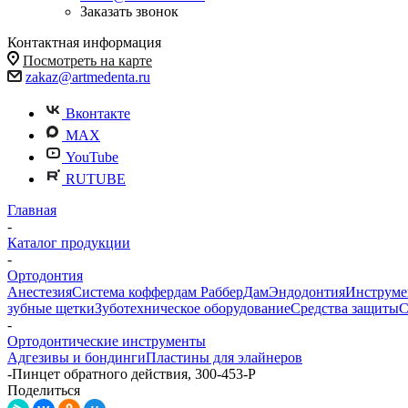
Заказать звонок
Контактная информация
Посмотреть на карте
zakaz@artmedenta.ru
Вконтакте
MAX
YouTube
RUTUBE
Главная
-
Каталог продукции
-
Ортодонтия
Анестезия
Система коффердам РабберДам
Эндодонтия
Инструме
зубные щетки
Зуботехническое оборудование
Средства защиты
С
-
Ортодонтические инструменты
Адгезивы и бондинги
Пластины для элайнеров
-
Пинцет обратного действия, 300-453-P
Поделиться