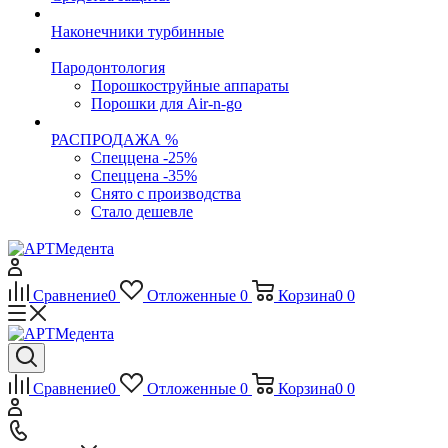
Наконечники турбинные
Пародонтология
Порошкоструйные аппараты
Порошки для Air-n-go
РАСПРОДАЖА %
Спеццена -25%
Спеццена -35%
Снято с производства
Стало дешевле
Сравнение
0
Отложенные
0
Корзина
0
0
Сравнение
0
Отложенные
0
Корзина
0
0