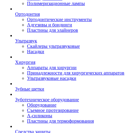
Полимеризационные лампы
Ортодонтия
Ортодонтические инструменты
Адгезивы и бондинги
Пластины для элайнеров
Ультразвук
Скайлеры ультразвуковые
Насадки
Хирургия
Аппараты для хирургии
Принадлежности для хирургических аппаратов
Ультразвуковые насадки
Зубные щетки
Зуботехническое оборудование
Оборудование
Съемное протезирование
А-силиконы
Пластины для термоформования
Средства защиты