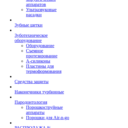
аппаратов
Ультразвуковые
насадки
Зубные щетки
Зуботехническое
оборудование
Оборудование
Съемное
протезирование
А-силиконы
Пластины для
термоформования
Средства защиты
Наконечники турбинные
Пародонтология
Порошкоструйные
аппараты
Порошки для Air-n-go
РАСПРОДАЖА %