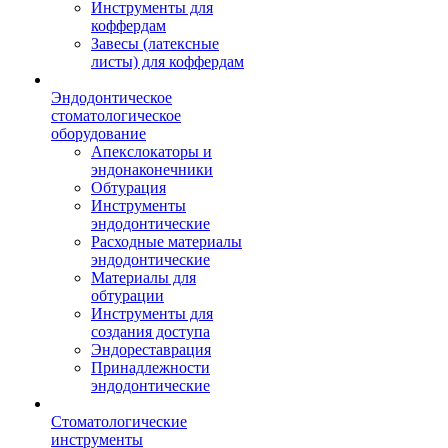
Инструменты для
коффердам
Завесы (латексные
листы) для коффердам
Эндодонтическое
стоматологическое
оборудование
Апекслокаторы и
эндонаконечники
Обтурация
Инструменты
эндодонтические
Расходные материалы
эндодонтические
Материалы для
обтурации
Инструменты для
создания доступа
Эндореставрация
Принадлежности
эндодонтические
Стоматологические
инструменты