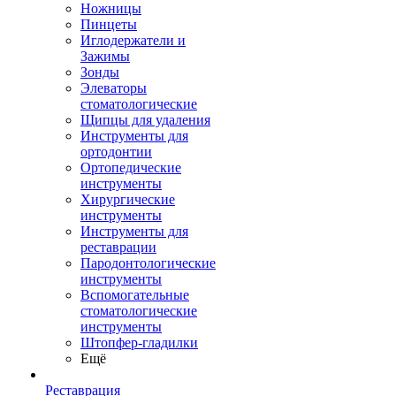
Ножницы
Пинцеты
Иглодержатели и
Зажимы
Зонды
Элеваторы
стоматологические
Щипцы для удаления
Инструменты для
ортодонтии
Ортопедические
инструменты
Хирургические
инструменты
Инструменты для
реставрации
Пародонтологические
инструменты
Вспомогательные
стоматологические
инструменты
Штопфер-гладилки
Ещё
Реставрация