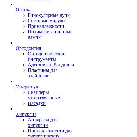
Оптика
Бинокулярные лупы
Световые модули
Принадлежности
Полимеризационные
лампы
Ортодонтия
Ортодонтические
инструменты
Адгезивы и бондинги
Пластины для
элайнеров
Ультразвук
Скайлеры
ультразвуковые
Насадки
Хирургия
Аппараты для
хирургии
Принадлежности для
хирургических