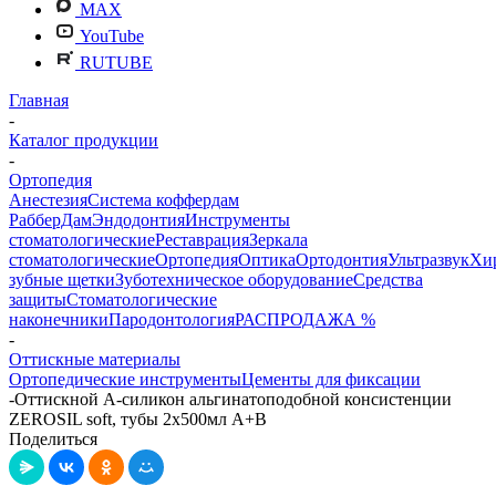
MAX
YouTube
RUTUBE
Главная
-
Каталог продукции
-
Ортопедия
Анестезия
Система коффердам
РабберДам
Эндодонтия
Инструменты
стоматологические
Реставрация
Зеркала
стоматологические
Ортопедия
Оптика
Ортодонтия
Ультразвук
Хи
зубные щетки
Зуботехническое оборудование
Средства
защиты
Стоматологические
наконечники
Пародонтология
РАСПРОДАЖА %
-
Оттискные материалы
Ортопедические инструменты
Цементы для фиксации
-
Оттискной А-силикон альгинатоподобной консистенции
ZEROSIL soft, тубы 2х500мл А+В
Поделиться