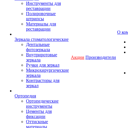
Инструменты для
реставрации
Полировочные
штрипсы
Материалы для
реставрации
О ко
Зеркала стоматологические
Дентальные
фотозеркала
Внутриротовые
Акции
Производители
зеркала
Ручки для зеркал
Микрохирургические
зеркала
Контрасторы для
зеркал
Ортопедия
Ортопедические
инструменты
Цементы для
фиксации
Оттискные
материалы