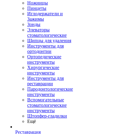
Ножницы
Пинцеты
Иглодержатели и
Зажимы
Зонды
Элеваторы
стоматологические
Щипцы для удаления
Инструменты для
ортодонтии
Ортопедические
инструменты
Хирургические
инструменты
Инструменты для
реставрации
Пародонтологические
инструменты
Вспомогательные
стоматологические
инструменты
Штопфер-гладилки
Ещё
Реставрация