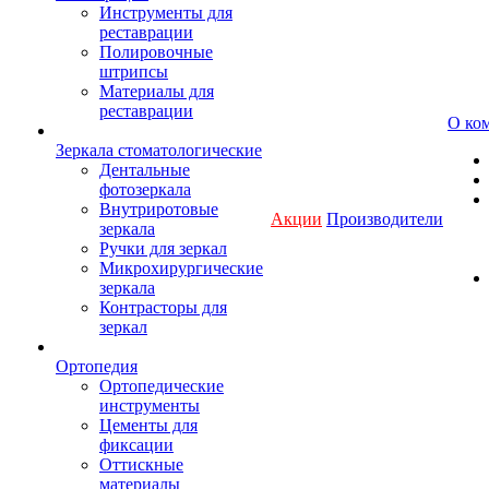
Инструменты для
реставрации
Полировочные
штрипсы
Материалы для
реставрации
О ко
Зеркала стоматологические
Дентальные
фотозеркала
Внутриротовые
Акции
Производители
зеркала
Ручки для зеркал
Микрохирургические
зеркала
Контрасторы для
зеркал
Ортопедия
Ортопедические
инструменты
Цементы для
фиксации
Оттискные
материалы