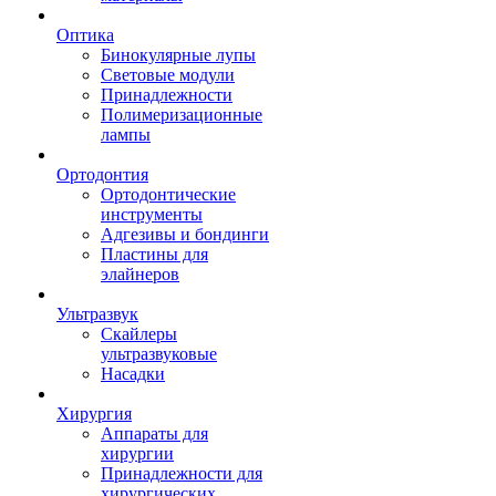
Оптика
Бинокулярные лупы
Световые модули
Принадлежности
Полимеризационные
лампы
Ортодонтия
Ортодонтические
инструменты
Адгезивы и бондинги
Пластины для
элайнеров
Ультразвук
Скайлеры
ультразвуковые
Насадки
Хирургия
Аппараты для
хирургии
Принадлежности для
хирургических