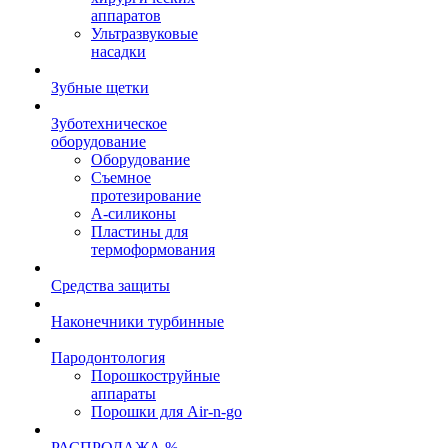
аппаратов
Ультразвуковые
насадки
Зубные щетки
Зуботехническое
оборудование
Оборудование
Съемное
протезирование
А-силиконы
Пластины для
термоформования
Средства защиты
Наконечники турбинные
Пародонтология
Порошкоструйные
аппараты
Порошки для Air-n-go
РАСПРОДАЖА %