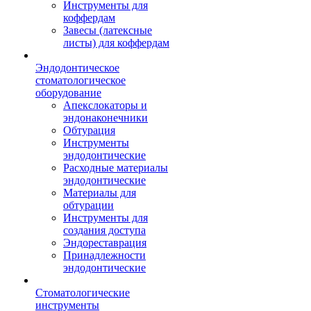
Инструменты для
коффердам
Завесы (латексные
листы) для коффердам
Эндодонтическое
стоматологическое
оборудование
Апекслокаторы и
эндонаконечники
Обтурация
Инструменты
эндодонтические
Расходные материалы
эндодонтические
Материалы для
обтурации
Инструменты для
создания доступа
Эндореставрация
Принадлежности
эндодонтические
Стоматологические
инструменты