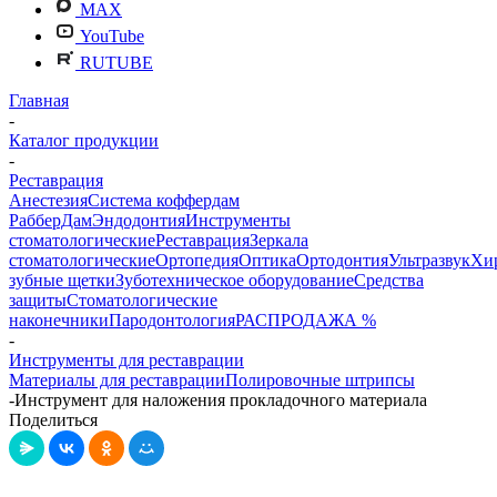
MAX
YouTube
RUTUBE
Главная
-
Каталог продукции
-
Реставрация
Анестезия
Система коффердам
РабберДам
Эндодонтия
Инструменты
стоматологические
Реставрация
Зеркала
стоматологические
Ортопедия
Оптика
Ортодонтия
Ультразвук
Хи
зубные щетки
Зуботехническое оборудование
Средства
защиты
Стоматологические
наконечники
Пародонтология
РАСПРОДАЖА %
-
Инструменты для реставрации
Материалы для реставрации
Полировочные штрипсы
-
Инструмент для наложения прокладочного материала
Поделиться