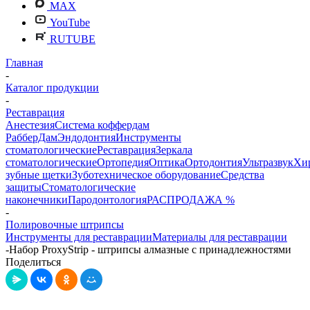
MAX
YouTube
RUTUBE
Главная
-
Каталог продукции
-
Реставрация
Анестезия
Система коффердам
РабберДам
Эндодонтия
Инструменты
стоматологические
Реставрация
Зеркала
стоматологические
Ортопедия
Оптика
Ортодонтия
Ультразвук
Хи
зубные щетки
Зуботехническое оборудование
Средства
защиты
Стоматологические
наконечники
Пародонтология
РАСПРОДАЖА %
-
Полировочные штрипсы
Инструменты для реставрации
Материалы для реставрации
-
Набор ProxyStrip - штрипсы алмазные с принадлежностями
Поделиться