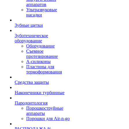
аппаратов
Ультразвуковые
насадки
Зубные щетки
Зуботехническое
оборудование
Оборудование
Съемное
протезирование
А-силиконы
Пластины для
термоформования
Средства защиты
Наконечники турбинные
Пародонтология
Порошкоструйные
аппараты
Порошки для Air-n-go
РАСПРОДАЖА %