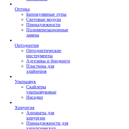
Оптика
Бинокулярные лупы
Световые модули
Принадлежности
Полимеризационные
лампы
Ортодонтия
Ортодонтические
инструменты
Адгезивы и бондинги
Пластины для
элайнеров
Ультразвук
Скайлеры
ультразвуковые
Насадки
Хирургия
Аппараты для
хирургии
Принадлежности для
хирургических