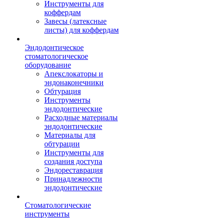
Инструменты для
коффердам
Завесы (латексные
листы) для коффердам
Эндодонтическое
стоматологическое
оборудование
Апекслокаторы и
эндонаконечники
Обтурация
Инструменты
эндодонтические
Расходные материалы
эндодонтические
Материалы для
обтурации
Инструменты для
создания доступа
Эндореставрация
Принадлежности
эндодонтические
Стоматологические
инструменты