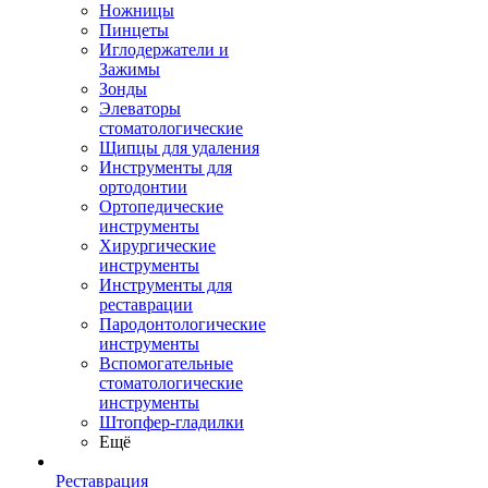
Ножницы
Пинцеты
Иглодержатели и
Зажимы
Зонды
Элеваторы
стоматологические
Щипцы для удаления
Инструменты для
ортодонтии
Ортопедические
инструменты
Хирургические
инструменты
Инструменты для
реставрации
Пародонтологические
инструменты
Вспомогательные
стоматологические
инструменты
Штопфер-гладилки
Ещё
Реставрация