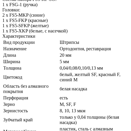
1 x FSG-1 (ручка)
Головки:
2 x FS5-MKP (синие)
1 x FS5-FKP (красные)
1 x FS5-SFKP (желтые)
1 x FS5-XKP (белые, с насечкой)
Характеристики
Вид продукции
Штрипсы
Назначение
Ортодонтия, реставрация
Длина
20 мм
Ширина
5 мм
Толщина
0,04/0,08/0,10/0,13 мм
белый, желтый SF, красный F,
Цветокод
синий M
Область без алмазного
белая насадка
покрытия
Перфорация
есть
Зерно
M, SF, F
Зернистость
8, 10, 13 мкм
только у 0,04 толщины (белая
Зубчатый край
насадка)
пластик, сталь с алмазным