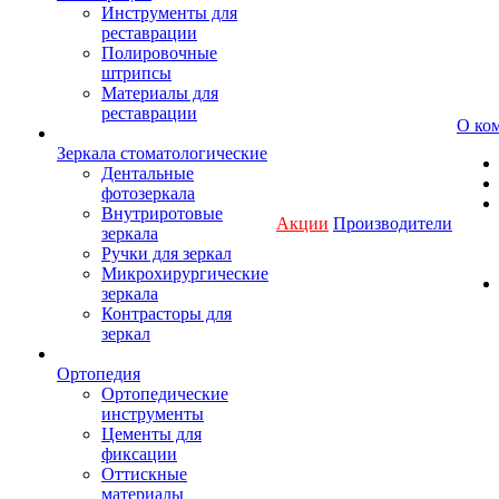
Инструменты для
реставрации
Полировочные
штрипсы
Материалы для
реставрации
О ко
Зеркала стоматологические
Дентальные
фотозеркала
Внутриротовые
Акции
Производители
зеркала
Ручки для зеркал
Микрохирургические
зеркала
Контрасторы для
зеркал
Ортопедия
Ортопедические
инструменты
Цементы для
фиксации
Оттискные
материалы