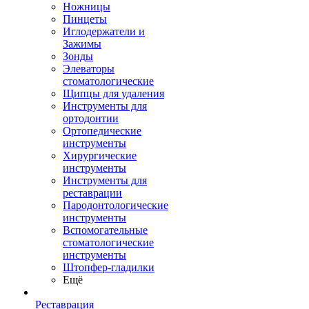
Ножницы
Пинцеты
Иглодержатели и
Зажимы
Зонды
Элеваторы
стоматологические
Щипцы для удаления
Инструменты для
ортодонтии
Ортопедические
инструменты
Хирургические
инструменты
Инструменты для
реставрации
Пародонтологические
инструменты
Вспомогательные
стоматологические
инструменты
Штопфер-гладилки
Ещё
Реставрация