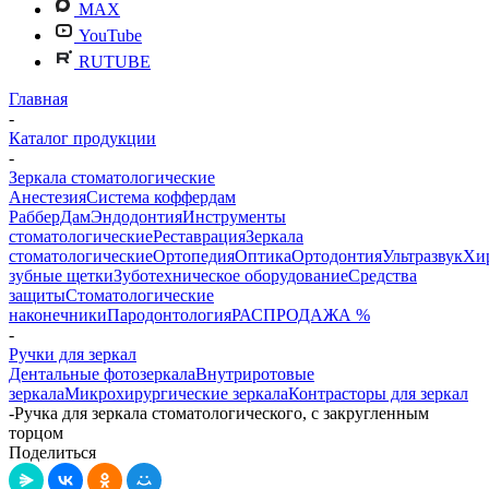
MAX
YouTube
RUTUBE
Главная
-
Каталог продукции
-
Зеркала стоматологические
Анестезия
Система коффердам
РабберДам
Эндодонтия
Инструменты
стоматологические
Реставрация
Зеркала
стоматологические
Ортопедия
Оптика
Ортодонтия
Ультразвук
Хи
зубные щетки
Зуботехническое оборудование
Средства
защиты
Стоматологические
наконечники
Пародонтология
РАСПРОДАЖА %
-
Ручки для зеркал
Дентальные фотозеркала
Внутриротовые
зеркала
Микрохирургические зеркала
Контрасторы для зеркал
-
Ручка для зеркала стоматологического, с закругленным
торцом
Поделиться