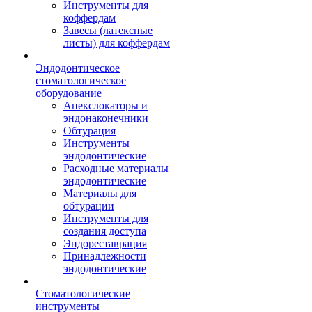
Инструменты для
коффердам
Завесы (латексные
листы) для коффердам
Эндодонтическое
стоматологическое
оборудование
Апекслокаторы и
эндонаконечники
Обтурация
Инструменты
эндодонтические
Расходные материалы
эндодонтические
Материалы для
обтурации
Инструменты для
создания доступа
Эндореставрация
Принадлежности
эндодонтические
Стоматологические
инструменты