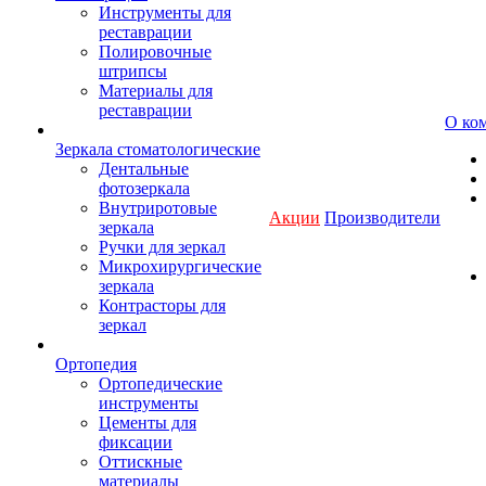
Инструменты для
реставрации
Полировочные
штрипсы
Материалы для
реставрации
О ко
Зеркала стоматологические
Дентальные
фотозеркала
Внутриротовые
Акции
Производители
зеркала
Ручки для зеркал
Микрохирургические
зеркала
Контрасторы для
зеркал
Ортопедия
Ортопедические
инструменты
Цементы для
фиксации
Оттискные
материалы