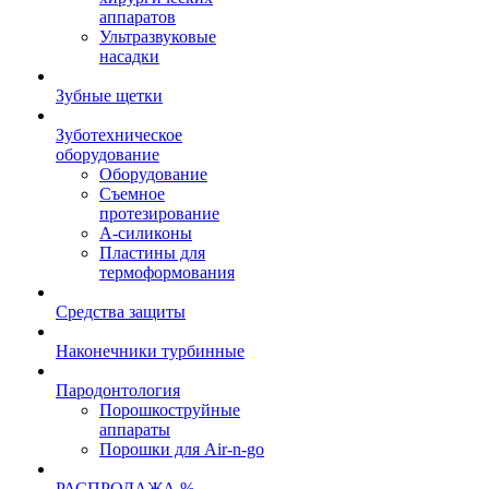
аппаратов
Ультразвуковые
насадки
Зубные щетки
Зуботехническое
оборудование
Оборудование
Съемное
протезирование
А-силиконы
Пластины для
термоформования
Средства защиты
Наконечники турбинные
Пародонтология
Порошкоструйные
аппараты
Порошки для Air-n-go
РАСПРОДАЖА %