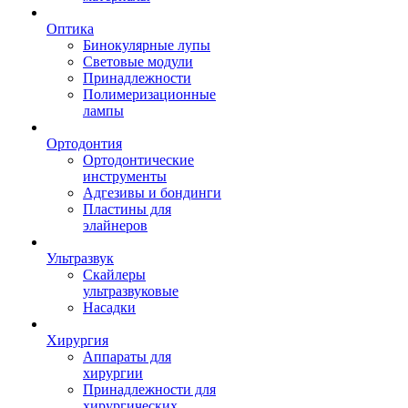
Оптика
Бинокулярные лупы
Световые модули
Принадлежности
Полимеризационные
лампы
Ортодонтия
Ортодонтические
инструменты
Адгезивы и бондинги
Пластины для
элайнеров
Ультразвук
Скайлеры
ультразвуковые
Насадки
Хирургия
Аппараты для
хирургии
Принадлежности для
хирургических