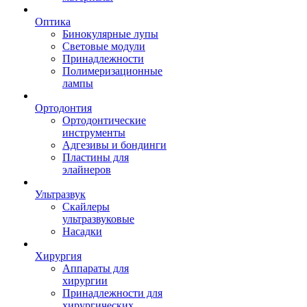
Оптика
Бинокулярные лупы
Световые модули
Принадлежности
Полимеризационные
лампы
Ортодонтия
Ортодонтические
инструменты
Адгезивы и бондинги
Пластины для
элайнеров
Ультразвук
Скайлеры
ультразвуковые
Насадки
Хирургия
Аппараты для
хирургии
Принадлежности для
хирургических