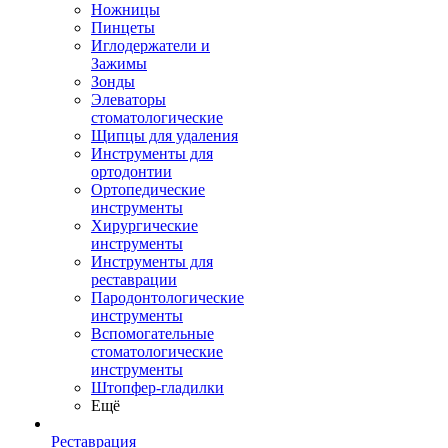
Ножницы
Пинцеты
Иглодержатели и
Зажимы
Зонды
Элеваторы
стоматологические
Щипцы для удаления
Инструменты для
ортодонтии
Ортопедические
инструменты
Хирургические
инструменты
Инструменты для
реставрации
Пародонтологические
инструменты
Вспомогательные
стоматологические
инструменты
Штопфер-гладилки
Ещё
Реставрация