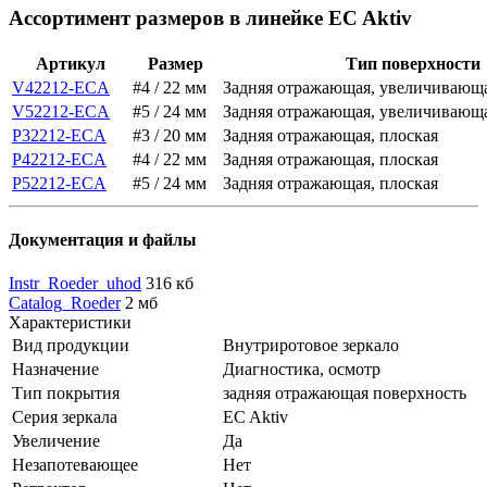
Ассортимент размеров в линейке EC Aktiv
Артикул
Размер
Тип поверхности
V42212-ECA
#4 / 22 мм
Задняя отражающая, увеличивающ
V52212-ECA
#5 / 24 мм
Задняя отражающая, увеличивающ
P32212-ECA
#3 / 20 мм
Задняя отражающая, плоская
P42212-ECA
#4 / 22 мм
Задняя отражающая, плоская
P52212-ECA
#5 / 24 мм
Задняя отражающая, плоская
Документация и файлы
Instr_Roeder_uhod
316 кб
Catalog_Roeder
2 мб
Характеристики
Вид продукции
Внутриротовое зеркало
Назначение
Диагностика, осмотр
Тип покрытия
задняя отражающая поверхность
Серия зеркала
EC Aktiv
Увеличение
Да
Незапотевающее
Нет