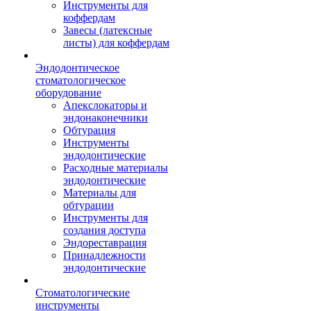
Инструменты для
коффердам
Завесы (латексные
листы) для коффердам
Эндодонтическое
стоматологическое
оборудование
Апекслокаторы и
эндонаконечники
Обтурация
Инструменты
эндодонтические
Расходные материалы
эндодонтические
Материалы для
обтурации
Инструменты для
создания доступа
Эндореставрация
Принадлежности
эндодонтические
Стоматологические
инструменты