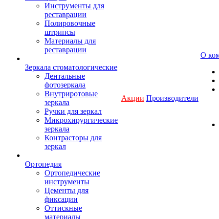
Инструменты для
реставрации
Полировочные
штрипсы
Материалы для
реставрации
О ко
Зеркала стоматологические
Дентальные
фотозеркала
Внутриротовые
Акции
Производители
зеркала
Ручки для зеркал
Микрохирургические
зеркала
Контрасторы для
зеркал
Ортопедия
Ортопедические
инструменты
Цементы для
фиксации
Оттискные
материалы