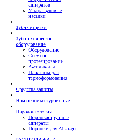
аппаратов
Ультразвуковые
насадки
Зубные щетки
Зуботехническое
оборудование
Оборудование
Съемное
протезирование
А-силиконы
Пластины для
термоформования
Средства защиты
Наконечники турбинные
Пародонтология
Порошкоструйные
аппараты
Порошки для Air-n-go
РАСПРОДАЖА %