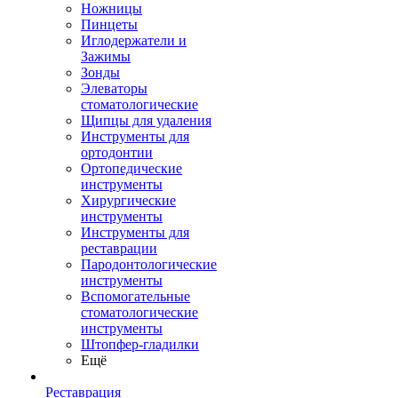
Ножницы
Пинцеты
Иглодержатели и
Зажимы
Зонды
Элеваторы
стоматологические
Щипцы для удаления
Инструменты для
ортодонтии
Ортопедические
инструменты
Хирургические
инструменты
Инструменты для
реставрации
Пародонтологические
инструменты
Вспомогательные
стоматологические
инструменты
Штопфер-гладилки
Ещё
Реставрация