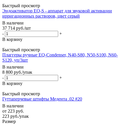
Быстрый просмотр
Эндоактиватор EQ-S - аппарат для звуковой активации
ирригационных растворов, цвет серый
В наличии
37 714
руб.
/шт
-
+
В корзину
Быстрый просмотр
Плаггеры ручные EQ-Condenser, N40-S80, N50-S100, N60-
S120, уп/3шт
В наличии
8 800
руб.
/упак
-
+
В корзину
Быстрый просмотр
Гуттаперчевые штифты Медента .02 #20
В наличии
от
223 руб.
223
руб.
/упак
Размер