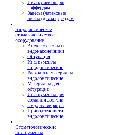
Инструменты для
коффердам
Завесы (латексные
листы) для коффердам
Эндодонтическое
стоматологическое
оборудование
Апекслокаторы и
эндонаконечники
Обтурация
Инструменты
эндодонтические
Расходные материалы
эндодонтические
Материалы для
обтурации
Инструменты для
создания доступа
Эндореставрация
Принадлежности
эндодонтические
Стоматологические
инструменты