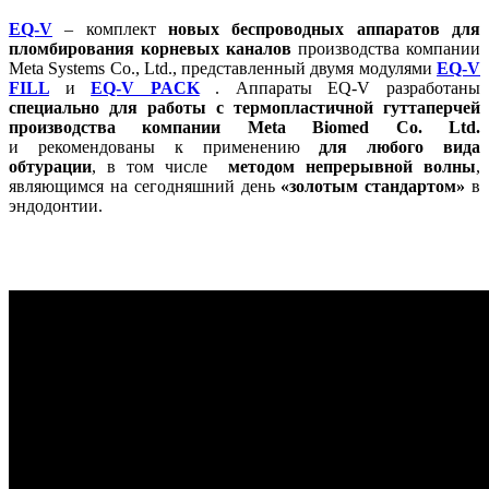
EQ-V
– комплект
новых беспроводных аппаратов
для
пломбирования корневых каналов
производства компании
Meta Systems Co., Ltd., представленный двумя модулями
EQ-V
FILL
и
EQ-V PACK
. Аппараты EQ-V разработаны
специально для работы с термопластичной гуттаперчей
производства компании Meta Biomed Co. Ltd.
и
рекомендованы к применению
для любого вида
обтурации
, в том числе
методом непрерывной волны
,
являющимся на сегодняшний день
«золотым стандартом»
в
эндодонтии.