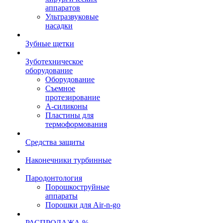
аппаратов
Ультразвуковые
насадки
Зубные щетки
Зуботехническое
оборудование
Оборудование
Съемное
протезирование
А-силиконы
Пластины для
термоформования
Средства защиты
Наконечники турбинные
Пародонтология
Порошкоструйные
аппараты
Порошки для Air-n-go
РАСПРОДАЖА %