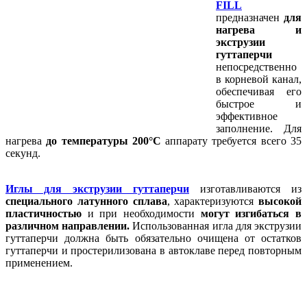
FILL
предназначен
для
нагрева и
экструзии
гуттаперчи
непосредственно
в корневой канал,
обеспечивая его
быстрое и
эффективное
заполнение. Для
нагрева
до температуры 200°С
аппарату требуется всего 35
секунд.
Иглы для экструзии гуттаперчи
изготавливаются из
специального латунного сплава
, характеризуются
высокой
пластичностью
и при необходимости
могут изгибаться в
различном направлении.
Использованная игла для экструзии
гуттаперчи должна быть обязательно очищена от остатков
гуттаперчи и простерилизована в автоклаве перед повторным
применением.