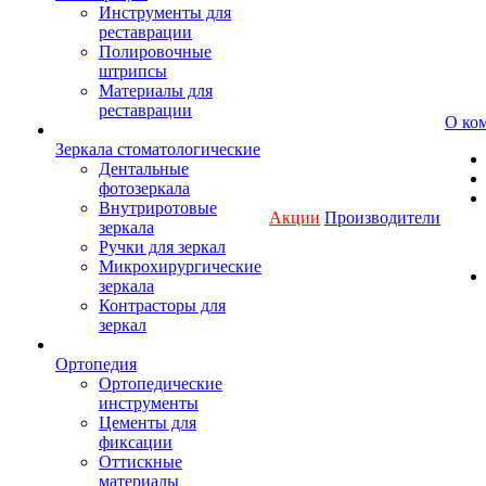
Инструменты для
реставрации
Полировочные
штрипсы
Материалы для
реставрации
О ко
Зеркала стоматологические
Дентальные
фотозеркала
Внутриротовые
Акции
Производители
зеркала
Ручки для зеркал
Микрохирургические
зеркала
Контрасторы для
зеркал
Ортопедия
Ортопедические
инструменты
Цементы для
фиксации
Оттискные
материалы