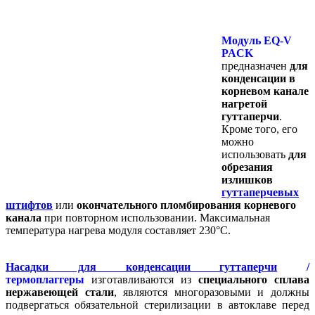
Модуль EQ-V
PACK
предназначен
для
конденсации в
корневом канале
нагретой
гуттаперчи
.
Кроме того, его
можно
использовать
для
обрезания
излишков
гуттаперчевых
штифтов
или
окончательного пломбирования корневого
канала
при повторном использовании. Максимальная
температура нагрева модуля составляет 230°С.
Насадки для конденсации гуттаперчи
/
термоплаггеры
изготавливаются из
специального сплава
нержавеющей стали
, являются многоразовыми и должны
подвергаться обязательной стерилизации в автоклаве перед