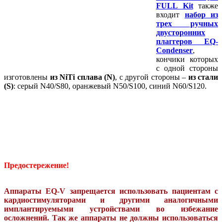
FULL Kit
также
входит
набор из
трех ручных
двусторонних
плаггеров EQ-
Condenser
,
кончики которых
с одной стороны
изготовлены
из NiTi сплава (N)
, с другой стороны –
из стали
(S)
: серый N40/S80, оранжевый N50/S100, синий N60/S120.
Предостережение!
Аппараты EQ-V запрещается использовать пациентам с
кардиостимуляторами и другими аналогичными
имплантируемыми устройствами во избежание
осложнений. Так же аппараты не должны использоваться