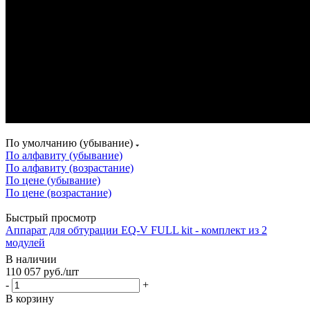
По умолчанию (убывание)
По алфавиту (убывание)
По алфавиту (возрастание)
По цене (убывание)
По цене (возрастание)
Быстрый просмотр
Аппарат для обтурации EQ-V FULL kit - комплект из 2
модулей
В наличии
110 057
руб.
/шт
-
+
В корзину