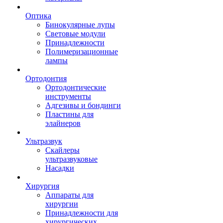
Оптика
Бинокулярные лупы
Световые модули
Принадлежности
Полимеризационные
лампы
Ортодонтия
Ортодонтические
инструменты
Адгезивы и бондинги
Пластины для
элайнеров
Ультразвук
Скайлеры
ультразвуковые
Насадки
Хирургия
Аппараты для
хирургии
Принадлежности для
хирургических