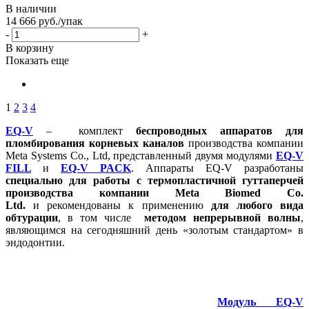
В наличии
14 666
руб.
/упак
-
+
В корзину
Показать еще
1
2
3
4
EQ-V
– комплект
беспроводных аппаратов для
пломбирования корневых каналов
производства компании
Meta Systems Co., Ltd, представленный двумя модулями
EQ-V
FILL
и
EQ-V PACK
. Аппараты EQ-V
разработаны
с
пециально для работы с термопластичной гуттаперчей
производства компании Meta Biomed Co.
Ltd.
и рекомендованы к применению
для любого вида
обтурации
, в том числе
методом непрерывной волны
,
являющимся на сегодняшний день «золотым стандартом» в
эндодонтии.
Модуль EQ-V